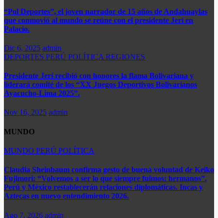
“Pol Deportes”, el joven narrador de 15 años de Andahuaylas
que conmovió al mundo se reúne con el presidente Jerí en
Palacio.
Dic 6, 2025
admin
DEPORTES
PERÚ
POLÍTICA
REGIONES
Presidente Jerí recibió con honores la flama Bolivariana y
liderará comité de los “XX Juegos Deportivos Bolivarianos
Ayacucho-Lima 2025”.
Nov 16, 2025
admin
MUNDO
MUNDO
PERÚ
POLÍTICA
​​Claudia Sheinbaum confirma gesto de buena voluntad de Keiko
Fujimori: “Volvemos a ser lo que siempre fuimos: hermanos”.
Perú y México restablecerán relaciones diplomáticas. Incas y
Aztecas en nuevo entendimiento 2026.​
Ago 7, 2026
admin