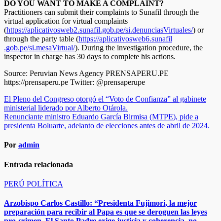
DO YOU WANT TO MAKE A COMPLAINT?
Practitioners can submit their complaints to Sunafil through the
virtual application for virtual complaints
(
https://aplicativosweb2.sunafil.gob.pe/si.denunciasVirtuales/
) or
through the party table (
https://aplicativosweb6.sunafil
.gob.pe/si.mesaVirtual/
). During the investigation procedure, the
inspector in charge has 30 days to complete his actions.
Source: Peruvian News Agency PRENSAPERU.PE
https://prensaperu.pe Twitter: @prensaperupe
Navegación
El Pleno del Congreso otorgó el “Voto de Confianza” al gabinete
ministerial liderado por Alberto Otárola.
de
Renunciante ministro Eduardo García Birmisa (MTPE), pide a
entradas
presidenta Boluarte, adelanto de elecciones antes de abril de 2024.
Por
admin
Entrada relacionada
PERÚ
POLÍTICA
Arzobispo Carlos Castillo: “Presidenta Fujimori, la mejor
preparación para recibir al Papa es que se deroguen las leyes
pro-crimen. El Santo Padre exige justicia y coherencia, no