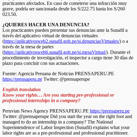
practicantes afectados. En caso de cometerse una infracción muy
grave, podría ser sancionada desde los S/222.75 hasta los S/260
023.50.
¿QUIERES HACER UNA DENUNCIA?
Los practicantes pueden presentar sus denuncias ante la Sunafil a
través del aplicativo virtual de denuncias virtuales
(
https://aplicativosweb2.sunafil.gob.pe/si.denunciasVirtuales/
) o a
través de la mesa de partes
(
https://aplicativosweb6.sunafil.gob.pe/si.mesaVirtual/
). Durante el
procedimiento de investigación, el inspector a cargo tiene 30 días de
plazo para concluir con sus actuaciones.
Fuente: Agencia Peruana de Noticias PRENSAPERU.PE
https://prensaperu.pe
Twitter: @prensaperupe
English translation
Know your rights… Are you starting pre-professional or
professional internships in a company?
Peruvian News Agency PRENSAPERU.PE
https://prensaperu.pe
Twitter: @prensaperupe Did you start the year on the right foot and
managed to do an internship in a company? The National
Superintendence of Labor Inspection (Sunafil) explains what your
labor rights are as a pre-professional and professional practitioner.