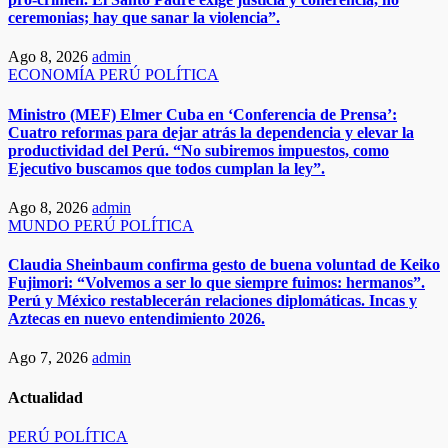
ceremonias; hay que sanar la violencia”.
Ago 8, 2026
admin
ECONOMÍA
PERÚ
POLÍTICA
Ministro (MEF) Elmer Cuba en ‘Conferencia de Prensa’:
Cuatro reformas para dejar atrás la dependencia y elevar la
productividad del Perú. “No subiremos impuestos, como
Ejecutivo buscamos que todos cumplan la ley”.
Ago 8, 2026
admin
MUNDO
PERÚ
POLÍTICA
​​Claudia Sheinbaum confirma gesto de buena voluntad de Keiko
Fujimori: “Volvemos a ser lo que siempre fuimos: hermanos”.
Perú y México restablecerán relaciones diplomáticas. Incas y
Aztecas en nuevo entendimiento 2026.​
Ago 7, 2026
admin
Actualidad
PERÚ
POLÍTICA