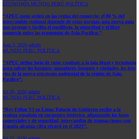
ECONOMÍA
MUNDO
PERÚ
POLÍTICA
“APEC pone orden en las reglas del comercio: el 80 % del
intercambio regional depende de estas normas, una nueva guía
que protege y facilita el equilibrio, la seguridad y el libre
comercio entre las economías de Asia-Pacífico.”​
Ago 3, 2026
admin
MUNDO
PERÚ
POLÍTICA
“APEC define hoja de ruta: combate a la tala ilegal y tecnología
para salvar los bosques; manglares, bosques y ciudades, los tres
ejes de la nueva estrategia ambiental de la región de Asia-
Pacífico”.
Jul 30, 2026
admin
MUNDO
PERÚ
POLÍTICA
“Rey Felipe VI en Lima: Palacio de Gobierno recibe a la
realeza española en encuentro histórico, afianzando los lazos
comerciales y de seguridad, intercambio de transacciones con
España alcanza cifra récord en el 2025”.​
Jul 27, 2026
admin