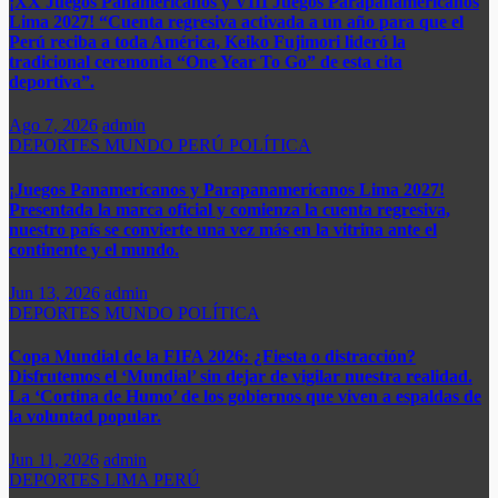
¡XX Juegos Panamericanos y VIII Juegos Parapanamericanos
Lima 2027! “Cuenta regresiva activada a un año para que el
Perú reciba a toda América, Keiko Fujimori lideró la
tradicional ceremonia “One Year To Go” de esta cita
deportiva”.
Ago 7, 2026
admin
DEPORTES
MUNDO
PERÚ
POLÍTICA
¡Juegos Panamericanos y Parapanamericanos Lima 2027!
Presentada la marca oficial y comienza la cuenta regresiva,
nuestro país se convierte una vez más en la vitrina ante el
continente y el mundo.​
Jun 13, 2026
admin
DEPORTES
MUNDO
POLÍTICA
Copa Mundial de la FIFA 2026: ¿Fiesta o distracción?
Disfrutemos el ‘Mundial’ sin dejar de vigilar nuestra realidad.
La ‘Cortina de Humo’ de los gobiernos que viven a espaldas de
la voluntad popular.
Jun 11, 2026
admin
DEPORTES
LIMA
PERÚ