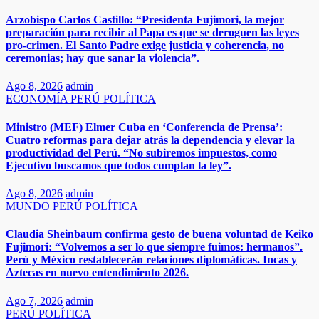
Arzobispo Carlos Castillo: “Presidenta Fujimori, la mejor
preparación para recibir al Papa es que se deroguen las leyes
pro-crimen. El Santo Padre exige justicia y coherencia, no
ceremonias; hay que sanar la violencia”.
Ago 8, 2026
admin
ECONOMÍA
PERÚ
POLÍTICA
Ministro (MEF) Elmer Cuba en ‘Conferencia de Prensa’:
Cuatro reformas para dejar atrás la dependencia y elevar la
productividad del Perú. “No subiremos impuestos, como
Ejecutivo buscamos que todos cumplan la ley”.
Ago 8, 2026
admin
MUNDO
PERÚ
POLÍTICA
​​Claudia Sheinbaum confirma gesto de buena voluntad de Keiko
Fujimori: “Volvemos a ser lo que siempre fuimos: hermanos”.
Perú y México restablecerán relaciones diplomáticas. Incas y
Aztecas en nuevo entendimiento 2026.​
Ago 7, 2026
admin
PERÚ
POLÍTICA