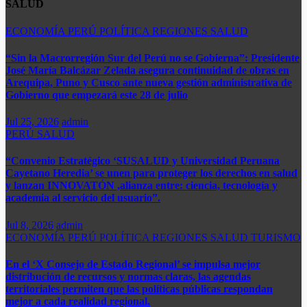
SALUD
ECONOMÍA
PERÚ
POLÍTICA
REGIONES
SALUD
“Sin la Macrorregión Sur del Perú no se Gobierna”: Presidente
José María Balcázar Zelada asegura continuidad de obras en
Arequipa, Puno y Cusco ante nueva gestión administrativa de
Gobierno que empezará este 28 de julio
Jul 25, 2026
admin
PERÚ
SALUD
“Convenio Estratégico ‘SUSALUD y Universidad Peruana
Cayetano Heredia’ se unen para proteger los derechos en salud
y lanzan INNOVATÓN ,alianza entre: ​ciencia, tecnología y
academia al servicio del usuario”.
Jul 8, 2026
admin
ECONOMÍA
PERÚ
POLÍTICA
REGIONES
SALUD
TURISMO
En el ‘X Consejo de Estado Regional’ se impulsa mejor
distribución de recursos y normas claras, las agendas
territoriales permiten que las políticas públicas respondan
mejor a cada realidad regional.