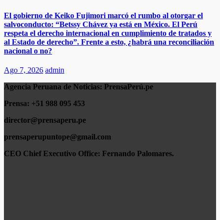
El gobierno de Keiko Fujimori marcó el rumbo al otorgar el
salvoconducto: “Betssy Chávez ya está en México. El Perú
respeta el derecho internacional en cumplimiento de tratados y
al Estado de derecho”. Frente a esto, ¿habrá una reconciliación
nacional o no?
Ago 7, 2026
admin
Agencia Peruana de Noticias:
PrensaPerú.pe
Prensa: +51 988 095 453
director@prensaperu.pe
prensaperupuntope@gmail.com
CEO Chief Executivo Office:
Fernando Palomares.