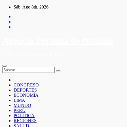
Saltar
Sáb. Ago 8th, 2026
al
contenido
Agencia Peruana de Noticias
"UNA VOZ A LAS NACIONES"
CONGRESO
DEPORTES
ECONOMÍA
LIMA
MUNDO
PERÚ
POLÍTICA
REGIONES
SALUD