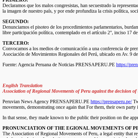
Declaramos que los malos congresistas, han secuestrado la representa
la imagen de nuestro país, y por ende profundiza la crisis política, s
SEGUNDO:
Denunciamos el pisoteo de los procedimientos parlamentarios, burdamen
libre participación política, contemplado en el artículo 2°, inciso 17 d
TERCERO:
Convocamos a los medios de comunicación a una conferencia de prensa d
Asociación de Movimientos Regionales del Perú, ubicado en Av. 9 de
Fuente: Agencia Peruana de Noticias PRENSAPERU.PE
https://pre
English Translation
Association of Regional Movements of Peru against the decision of
Peruvian News Agency PRENSAPERU.PE
https://prensaperu.pe/
Twi
movements, demonstrating once again that For them, their own party in
In that sense, they made known to the public their position on the ap
PRONUNCIATION OF THE EGIONAL MOVEMENTS OF P
The Association of Regional Movements of Peru, a legal entity that repr