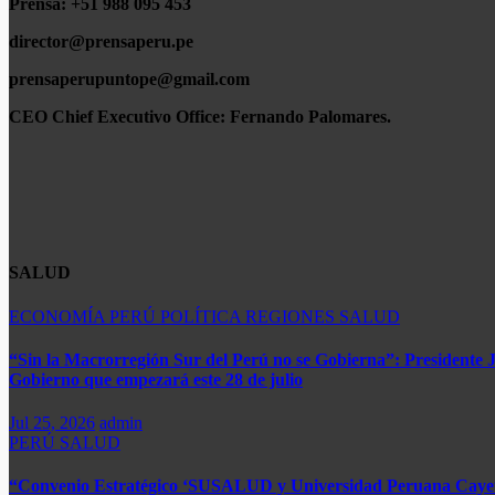
Prensa: +51 988 095 453
director@prensaperu.pe
prensaperupuntope@gmail.com
CEO Chief Executivo Office:
Fernando Palomares.
SALUD
ECONOMÍA
PERÚ
POLÍTICA
REGIONES
SALUD
“Sin la Macrorregión Sur del Perú no se Gobierna”: Presidente 
Gobierno que empezará este 28 de julio
Jul 25, 2026
admin
PERÚ
SALUD
“Convenio Estratégico ‘SUSALUD y Universidad Peruana Cayetano