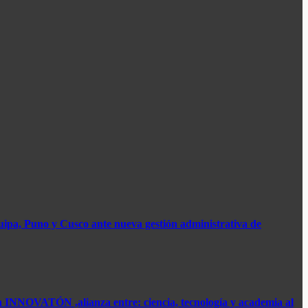
ipa, Puno y Cusco ante nueva gestión administrativa de
INNOVATÓN ,alianza entre: ​ciencia, tecnología y academia al