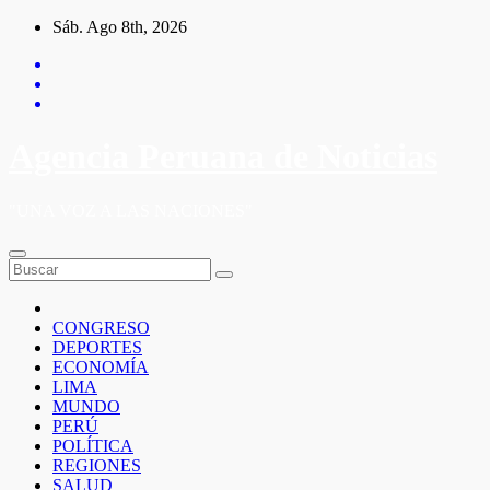
Saltar
Sáb. Ago 8th, 2026
al
contenido
Agencia Peruana de Noticias
"UNA VOZ A LAS NACIONES"
CONGRESO
DEPORTES
ECONOMÍA
LIMA
MUNDO
PERÚ
POLÍTICA
REGIONES
SALUD