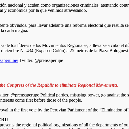
ción nacional y actúan como organizaciones criminales, atentando cont
ocial y económica por la que venimos atravesando.
te obviados, para llevar adelante una reforma electoral que resulta ser
e la carta magna.
e los líderes de los Movimientos Regionales, a llevarse a cabo el día 
 diciembre N° 434 (Expaseo Colón) a 25 metros de la Plaza Bolognesi
nsaperu.pe/
Twitter: @prensaperupe
 the Congress of the Republic to eliminate Regional Movements.
tter: @prensaperupe Political parties, misusing power, go against the s
terests come first before those of the people.
proval in the first vote by the Peruvian Parliament of the “Elimination 
ERU
esents the regional political organizations of all the departments of ou