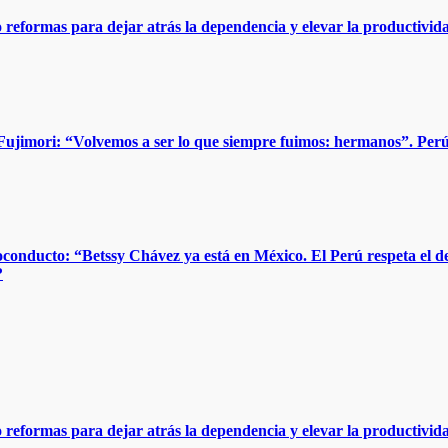
reformas para dejar atrás la dependencia y elevar la productivi
ujimori: “Volvemos a ser lo que siempre fuimos: hermanos”. Perú 
oconducto: “Betssy Chávez ya está en México. El Perú respeta el d
?
reformas para dejar atrás la dependencia y elevar la productivi