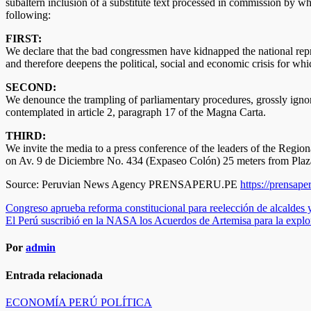
subaltern inclusion of a substitute text processed in commission by wh
following:
FIRST:
We declare that the bad congressmen have kidnapped the national repres
and therefore deepens the political, social and economic crisis for w
SECOND:
We denounce the trampling of parliamentary procedures, grossly ignored, 
contemplated in article 2, paragraph 17 of the Magna Carta.
THIRD:
We invite the media to a press conference of the leaders of the Regi
on Av. 9 de Diciembre No. 434 (Expaseo Colón) 25 meters from Plaz
Source: Peruvian News Agency PRENSAPERU.PE
https://prensape
Navegación
Congreso aprueba reforma constitucional para reelección de alcaldes 
El Perú suscribió en la NASA los Acuerdos de Artemisa para la explora
de
entradas
Por
admin
Entrada relacionada
ECONOMÍA
PERÚ
POLÍTICA