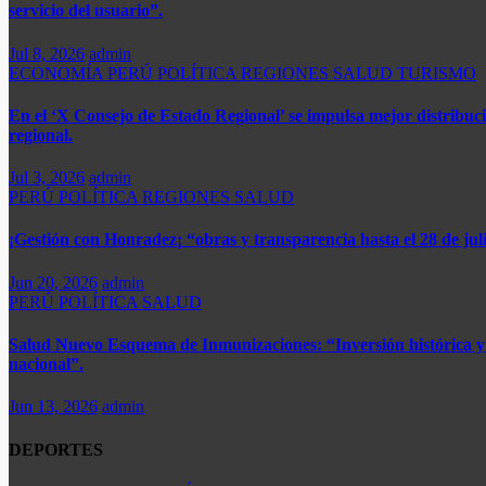
servicio del usuario”.
Jul 8, 2026
admin
ECONOMÍA
PERÚ
POLÍTICA
REGIONES
SALUD
TURISMO
En el ‘X Consejo de Estado Regional’ se impulsa mejor distribuci
regional.
Jul 3, 2026
admin
PERÚ
POLÍTICA
REGIONES
SALUD
¡Gestión con Honradez¡ “obras y transparencia hasta el 28 de juli
Jun 20, 2026
admin
PERÚ
POLÍTICA
SALUD
Salud Nuevo Esquema de Inmunizaciones: “Inversión histórica y ej
nacional”.
Jun 13, 2026
admin
DEPORTES