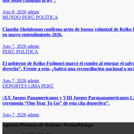
que todos cumplan la ley”.
Ago 8, 2026
admin
MUNDO
PERÚ
POLÍTICA
​​Claudia Sheinbaum confirma gesto de buena voluntad de Keiko F
en nuevo entendimiento 2026.​
Ago 7, 2026
admin
PERÚ
POLÍTICA
El gobierno de Keiko Fujimori marcó el rumbo al otorgar el salv
derecho”. Frente a esto, ¿habrá una reconciliación nacional o no
Ago 7, 2026
admin
DEPORTES
LIMA
PERÚ
¡XX Juegos Panamericanos y VIII Juegos Parapanamericanos Lima 
ceremonia “One Year To Go” de esta cita deportiva”.
Ago 7, 2026
admin
Agencia Peruana de Noticias:
PrensaPerú.pe