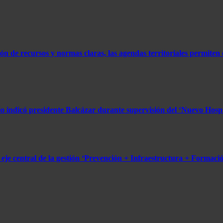
ón de recursos y normas claras, las agendas territoriales permiten 
o indicó presidente Balcázar durante supervisión del ‘Nuevo Hospit
e central de la gestión ‘Prevención + Infraestructura + Formación