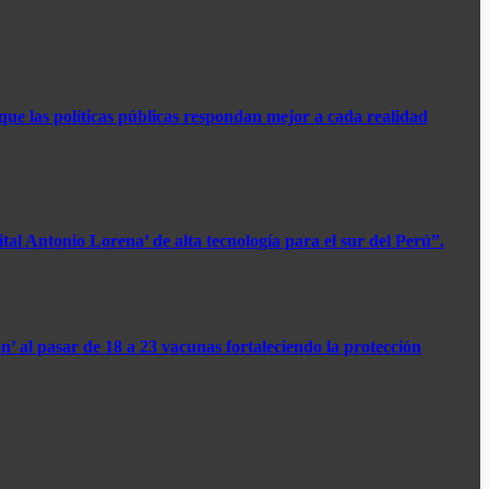
que las políticas públicas respondan mejor a cada realidad
al Antonio Lorena’ de alta tecnología para el sur del Perú”.​
’ al pasar de 18 a 23 vacunas fortaleciendo la protección