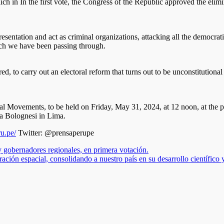
ich in In the first vote, the Congress of the Republic approved the eli
entation and act as criminal organizations, attacking all the democrati
hich we have been passing through.
to carry out an electoral reform that turns out to be unconstitutional be
onal Movements, to be held on Friday, May 31, 2024, at 12 noon, at the
a Bolognesi in Lima.
ru.pe/
Twitter: @prensaperupe
y gobernadores regionales, en primera votación.
ción espacial, consolidando a nuestro país en su desarrollo científico y