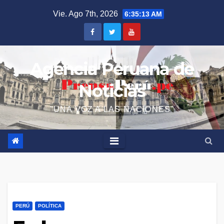
Saltar
Vie. Ago 7th, 2026
6:35:14 AM
al
contenido
Agencia Peruana de
Noticias
"UNA VOZ A LAS NACIONES"
PERÚ
POLÍTICA