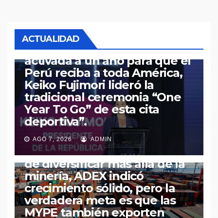
¡XX Juegos Panamericanos y
VIII Juegos
Parapanamericanos Lima
ACTUALIDAD
2027! “Cuenta regresiva
activada a un año para que el
Perú reciba a toda América,
Keiko Fujimori lideró la
tradicional ceremonia “One
Year To Go” de esta cita
ECONOMÍA
PERÚ
deportiva”.
“Exportaciones peruanas
crecen 34 % (I semestre): US$
AGO 7, 2026
ADMIN
54 mil millones y el desafío
de diversificar más allá de la
minería, ADEX indicó
crecimiento sólido, pero la
verdadera meta es que las
MYPE también exporten