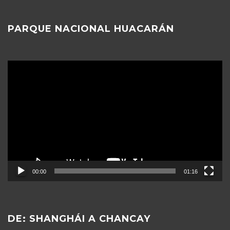
PARQUE NACIONAL HUACARÁN
Reproductor
de
vídeo
00:00
01:16
DE: SHANGHÁI A CHANCAY