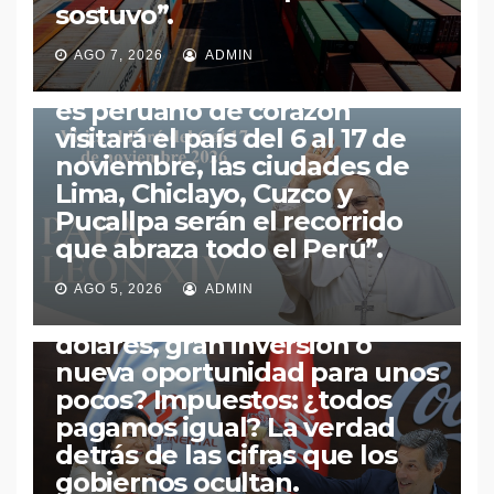
sostuvo”.​​
PERÚ
¡Papa León XIV Regresa a
AGO 7, 2026
ADMIN
Casa! “El Sumo Pontífice que
es peruano de corazón
visitará el país del 6 al 17 de
noviembre, las ciudades de
Lima, Chiclayo, Cuzco y
Pucallpa serán el recorrido
ECONOMÍA
PERÚ
POLÍTICA
que abraza todo el Perú”.​
Inversión de Arca
Continental Lindley en
AGO 5, 2026
ADMIN
Pucusana: ¿mil millones de
dólares, gran inversión o
nueva oportunidad para unos
pocos? Impuestos: ¿todos
pagamos igual? La verdad
detrás de las cifras que los
gobiernos ocultan.