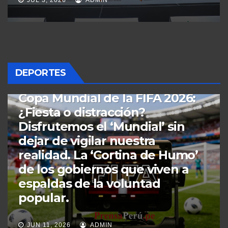
DEPORTES
DEPORTES
LIMA
PERÚ
“Pol Deportes”, el joven
narrador de 15 años de
Andahuaylas que conmovió al
mundo se reúne con el
presidente Jerí en Palacio.
DIC 6, 2025
ADMIN