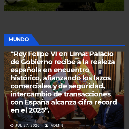
MUNDO
ECONOMÍA
MUNDO
PERÚ
POLÍTICA
¡APEC 2026 Chengdu-China! “La
Inteligencia Artificial une a
Asia-Pacífico en busca de
prosperidad compartida,
ministros acuerdan hoja de ruta
para la era digital y la IA como
dos grandes pilares de la nueva
economía digital”.
JUL 24, 2026
ADMIN