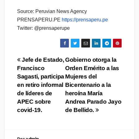
Source: Peruvian News Agency
PRENSAPERU.PE
https://prensaperu.pe
Twitter: @prensaperupe
Navegación
Jefe de Estado,
Gobierno otorga la
Francisco
Orden Emérito a las
de
Sagasti, participa
Mujeres del
entradas
en retiro informal
Bicentenario a la
de líderes de
heroína María
APEC sobre
Andrea Parado Jayo
covid-19.
de Bellido.