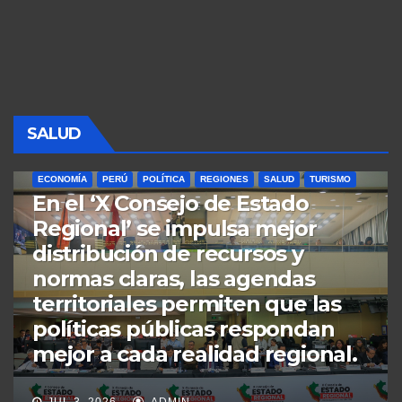
SALUD
PERÚ
POLÍTICA
REGIONES
SALUD
¡Gestión con Honradez¡ “obras y
transparencia hasta el 28 de
julio indicó presidente Balcázar
durante supervisión del ‘Nuevo
Hospital Antonio Lorena’ de
alta tecnología para el sur del
Perú”.​
JUN 20, 2026
ADMIN