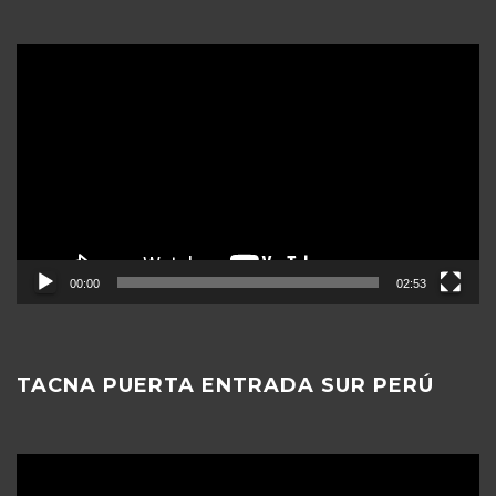
Reproductor
de
vídeo
00:00
02:53
TACNA PUERTA ENTRADA SUR PERÚ
Reproductor