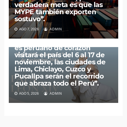
verdadera meta es que las
MYPE también exporten
sostuvo”.​​
PERÚ
AGO 7, 2026
ADMIN
¡Papa León XIV Regresa a
Casa! “El Sumo Pontífice que
es peruano de corazón
visitará el país del 6 al 17 de
noviembre, las ciudades de
Lima, Chiclayo, Cuzco y
Pucallpa serán el recorrido
que abraza todo el Perú”.​
AGO 5, 2026
ADMIN
DEPORTES
LIMA
PERÚ