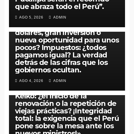
ECONOMÍA
PERÚ
POLÍTICA
que abraza todo el Perú”.​
Inversión de Arca
Continental Lindley en
AGO 5, 2026
ADMIN
Pucusana: ¿mil millones de
dólares, gran inversión o
nueva oportunidad para unos
pocos? Impuestos: ¿todos
pagamos igual? La verdad
detrás de las cifras que los
gobiernos ocultan.
PERÚ
POLÍTICA
«La Sombra del Primer
AGO 4, 2026
ADMIN
Gabinete en el Gobierno de
Keiko: ¿el inicio de la
renovación o la repetición de
viejas prácticas? ¡Integridad
total: la exigencia que el Perú
pone sobre la mesa ante los
ECONOMÍA
MUNDO
PERÚ
POLÍTICA
nuevos ministros!»