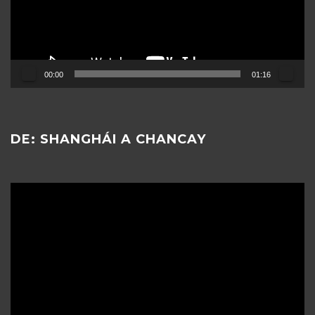
00:00
01:16
DE: SHANGHÁI A CHANCAY
Reproductor
de
vídeo