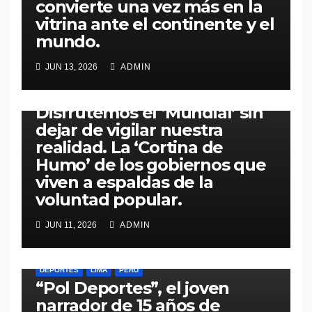
convierte una vez más en la
vitrina ante el continente y el
mundo.​
DEPORTES
MUNDO
POLÍTICA
JUN 13, 2026
ADMIN
Copa Mundial de la FIFA
2026: ¿Fiesta o distracción?
Disfrutemos el ‘Mundial’ sin
dejar de vigilar nuestra
realidad. La ‘Cortina de
Humo’ de los gobiernos que
viven a espaldas de la
voluntad popular.
JUN 11, 2026
ADMIN
DEPORTES
LIMA
PERÚ
“Pol Deportes”, el joven
narrador de 15 años de