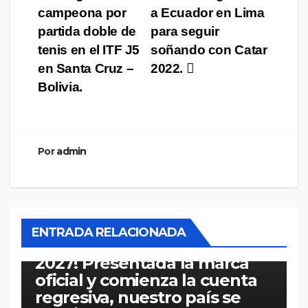
campeona por
a Ecuador en Lima
partida doble de
para seguir
tenis en el ITF J5
soñando con Catar
en Santa Cruz –
2022.
Bolivia.
Por
admin
DEPORTES
MUNDO
PERÚ
POLÍTICA
¡Juegos Panamericanos y
ENTRADA RELACIONADA
Parapanamericanos Lima
2027! Presentada la marca
oficial y comienza la cuenta
regresiva, nuestro país se