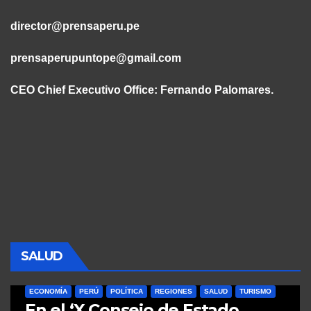
director@prensaperu.pe
prensaperupuntope@gmail.com
CEO Chief Executivo Office:
Fernando Palomares.
SALUD
ECONOMÍA
PERÚ
POLÍTICA
REGIONES
SALUD
TURISMO
En el ‘X Consejo de Estado