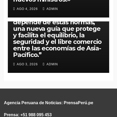
“APEC pone orden en las
reglas del comercio: el 80 %
AGO 4, 2026
ADMIN
del intercambio regional
depende de estas normas,
una nueva guía que protege
y facilita el equilibrio, la
seguridad y el libre comercio
entre las economías de Asia-
Pacífico.”​
AGO 3, 2026
ADMIN
Agencia Peruana de Noticias:
PrensaPerú.pe
Prensa: +51 988 095 453