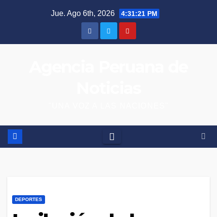
Saltar
Jue. Ago 6th, 2026
4:31:22 PM
al
contenido
Agencia Peruana de
Noticias
"UNA VOZ A LAS NACIONES"
DEPORTES