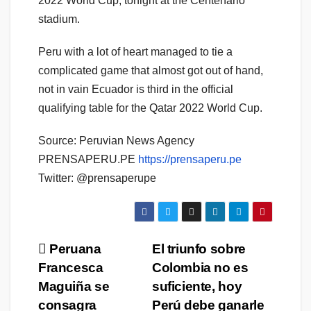
2022 World Cup, tonight at the Centenario
stadium.
Peru with a lot of heart managed to tie a
complicated game that almost got out of hand,
not in vain Ecuador is third in the official
qualifying table for the Qatar 2022 World Cup.
Source: Peruvian News Agency
PRENSAPERU.PE
https://prensaperu.pe
Twitter: @prensaperupe
Navegación
Peruana
El triunfo sobre
Francesca
Colombia no es
de
Maguiña se
suficiente, hoy
entradas
consagra
Perú debe ganarle