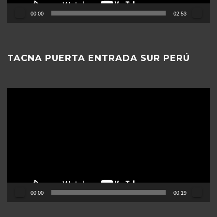
00:00
02:53
TACNA PUERTA ENTRADA SUR PERÚ
Reproductor
de
vídeo
00:00
00:19