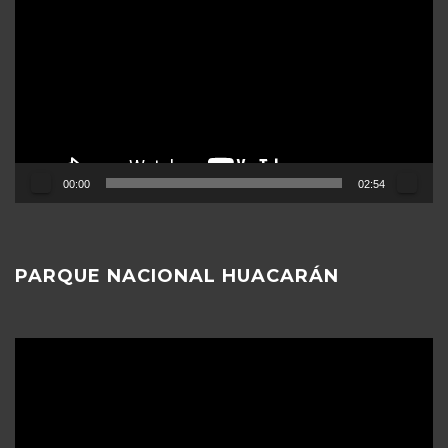
de
vídeo
00:00
02:54
PARQUE NACIONAL HUACARÁN
Reproductor
de
vídeo