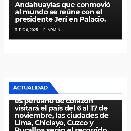
Andahuaylas que conmovió
al mundo se reúne con el
presidente Jerí en Palacio.
DIC 6, 2025
ADMIN
PERÚ
¡Papa León XIV Regresa a
ACTUALIDAD
Casa! “El Sumo Pontífice que
es peruano de corazón
visitará el país del 6 al 17 de
noviembre, las ciudades de
Lima, Chiclayo, Cuzco y
Pucallpa serán el recorrido