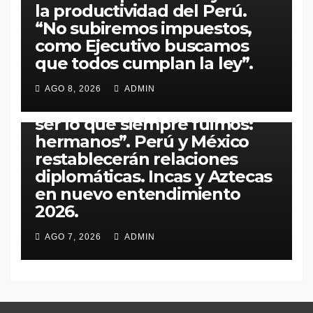
la productividad del Perú.
“No subiremos impuestos,
como Ejecutivo buscamos
MUNDO
PERÚ
POLÍTICA
que todos cumplan la ley”.
​​Claudia Sheinbaum confirma
gesto de buena voluntad de
AGO 8, 2026
ADMIN
Keiko Fujimori: “Volvemos a
ser lo que siempre fuimos:
hermanos”. Perú y México
restablecerán relaciones
diplomáticas. Incas y Aztecas
en nuevo entendimiento
2026.​
AGO 7, 2026
ADMIN