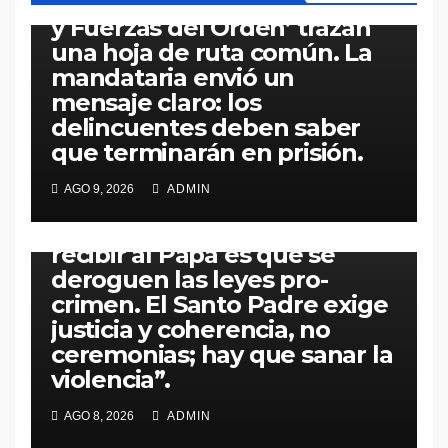
‘Ejecutivo, Ministerio Público
y Fuerzas del Orden’ trazan
una hoja de ruta común. La
mandataria envió un
mensaje claro: los
delincuentes deben saber
que terminarán en prisión.
PERÚ
POLÍTICA
Arzobispo Carlos Castillo:
AGO 9, 2026
ADMIN
“Presidenta Fujimori, la
mejor preparación para
recibir al Papa es que se
deroguen las leyes pro-
crimen. El Santo Padre exige
justicia y coherencia, no
ceremonias; hay que sanar la
violencia”.
ECONOMÍA
PERÚ
POLÍTICA
AGO 8, 2026
ADMIN
Ministro (MEF) Elmer Cuba