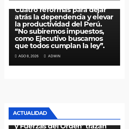
en ‘Conferencia de Prensa’:
Cuatro reformas para dejar
atrás la dependencia y elevar
la productividad del Perú.
“No subiremos impuestos,
como Ejecutivo buscamos
que todos cumplan la ley”.
AGO 8, 2026
ADMIN
PERÚ
POLÍTICA
Keiko Fujimori preside
reunión histórica donde
ACTUALIDAD
‘Ejecutivo, Ministerio Público
y Fuerzas del Orden’ trazan