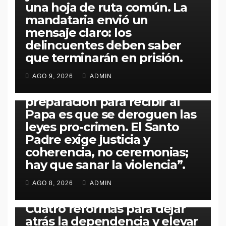
una hoja de ruta común. La
mandataria envió un
mensaje claro: los
delincuentes deben saber
que terminarán en prisión.
PERÚ
POLÍTICA
Arzobispo Carlos Castillo:
AGO 9, 2026
ADMIN
“Presidenta Fujimori, la mejor
preparación para recibir al
Papa es que se deroguen las
leyes pro-crimen. El Santo
Padre exige justicia y
coherencia, no ceremonias;
hay que sanar la violencia”.
ECONOMÍA
PERÚ
POLÍTICA
Ministro (MEF) Elmer Cuba en
AGO 8, 2026
ADMIN
‘Conferencia de Prensa’:
Cuatro reformas para dejar
atrás la dependencia y elevar