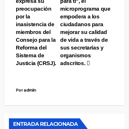
expresa su
para ti”, el
de
preocupación
microprograma que
entradas
por la
empodera a los
inasistencia de
ciudadanos para
miembros del
mejorar su calidad
Consejo para la
de vida a través de
Reforma del
sus secretarías y
Sistema de
organismos
Justicia (CRSJ).
adscritos.
Por
admin
PERÚ
POLÍTICA
Keiko Fujimori preside
reunión histórica donde
ENTRADA RELACIONADA