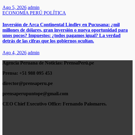
Ago 5, 2026
admin
ECONOMÍA
PERÚ
POLÍTICA
Inversión de Arca Continental Lindley en Pucusana: ¿mil
millones de dólares, gran inversión o nueva oportunidad para
unos pocos? Impuestos: ¿todos pagamos igual? La verdad
detrás de las cifras que los gobiernos ocultan.
Ago 4, 2026
admin
Agencia Peruana de Noticias:
PrensaPerú.pe
Prensa: +51 988 095 453
director@prensaperu.pe
prensaperupuntope@gmail.com
CEO Chief Executivo Office:
Fernando Palomares.