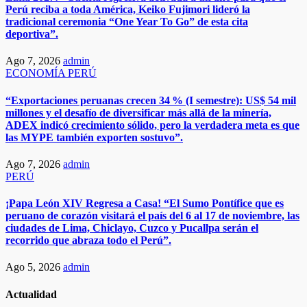
Perú reciba a toda América, Keiko Fujimori lideró la
tradicional ceremonia “One Year To Go” de esta cita
deportiva”.
Ago 7, 2026
admin
ECONOMÍA
PERÚ
“Exportaciones peruanas crecen 34 % (I semestre): US$ 54 mil
millones y el desafío de diversificar más allá de la minería,
ADEX indicó crecimiento sólido, pero la verdadera meta es que
las MYPE también exporten sostuvo”.​​
Ago 7, 2026
admin
PERÚ
¡Papa León XIV Regresa a Casa! “El Sumo Pontífice que es
peruano de corazón visitará el país del 6 al 17 de noviembre, las
ciudades de Lima, Chiclayo, Cuzco y Pucallpa serán el
recorrido que abraza todo el Perú”.​
Ago 5, 2026
admin
Actualidad