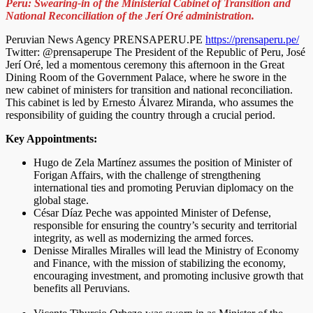
Peru: Swearing-in of the Ministerial Cabinet of Transition and
National Reconciliation of the Jerí Oré administration.
Peruvian News Agency PRENSAPERU.PE
https://prensaperu.pe/
Twitter: @prensaperupe The President of the Republic of Peru, José
Jerí Oré, led a momentous ceremony this afternoon in the Great
Dining Room of the Government Palace, where he swore in the
new cabinet of ministers for transition and national reconciliation.
This cabinet is led by Ernesto Álvarez Miranda, who assumes the
responsibility of guiding the country through a crucial period.
Key Appointments:
Hugo de Zela Martínez assumes the position of Minister of
Forigan Affairs, with the challenge of strengthening
international ties and promoting Peruvian diplomacy on the
global stage.
César Díaz Peche was appointed Minister of Defense,
responsible for ensuring the country’s security and territorial
integrity, as well as modernizing the armed forces.
Denisse Miralles Miralles will lead the Ministry of Economy
and Finance, with the mission of stabilizing the economy,
encouraging investment, and promoting inclusive growth that
benefits all Peruvians.