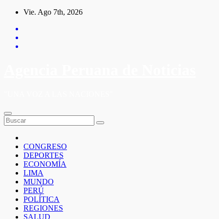
Saltar
Vie. Ago 7th, 2026
al
contenido
Agencia Peruana de Noticias
"UNA VOZ A LAS NACIONES"
CONGRESO
DEPORTES
ECONOMÍA
LIMA
MUNDO
PERÚ
POLÍTICA
REGIONES
SALUD