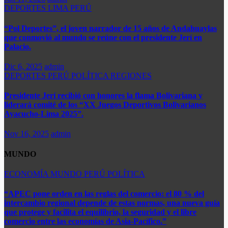
DEPORTES
LIMA
PERÚ
“Pol Deportes”, el joven narrador de 15 años de Andahuaylas
que conmovió al mundo se reúne con el presidente Jerí en
Palacio.
Dic 6, 2025
admin
DEPORTES
PERÚ
POLÍTICA
REGIONES
Presidente Jerí recibió con honores la flama Bolivariana y
liderará comité de los “XX Juegos Deportivos Bolivarianos
Ayacucho-Lima 2025”.
Nov 16, 2025
admin
MUNDO
ECONOMÍA
MUNDO
PERÚ
POLÍTICA
“APEC pone orden en las reglas del comercio: el 80 % del
intercambio regional depende de estas normas, una nueva guía
que protege y facilita el equilibrio, la seguridad y el libre
comercio entre las economías de Asia-Pacífico.”​