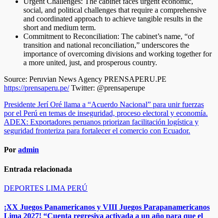
Urgent Challenges: The cabinet faces urgent economic,
social, and political challenges that require a comprehensive
and coordinated approach to achieve tangible results in the
short and medium term.
Commitment to Reconciliation: The cabinet’s name, “of
transition and national reconciliation,” underscores the
importance of overcoming divisions and working together for
a more united, just, and prosperous country.
Source: Peruvian News Agency PRENSAPERU.PE
https://prensaperu.pe/
Twitter: @prensaperupe
Navegación
Presidente Jerí Oré llama a “Acuerdo Nacional” para unir fuerzas
por el Perú en temas de inseguridad, proceso electoral y economía.
de
ADEX: Exportadores peruanos priorizan facilitación logística y
entradas
seguridad fronteriza para fortalecer el comercio con Ecuador.
Por
admin
Entrada relacionada
DEPORTES
LIMA
PERÚ
¡XX Juegos Panamericanos y VIII Juegos Parapanamericanos
Lima 2027! “Cuenta regresiva activada a un año para que el