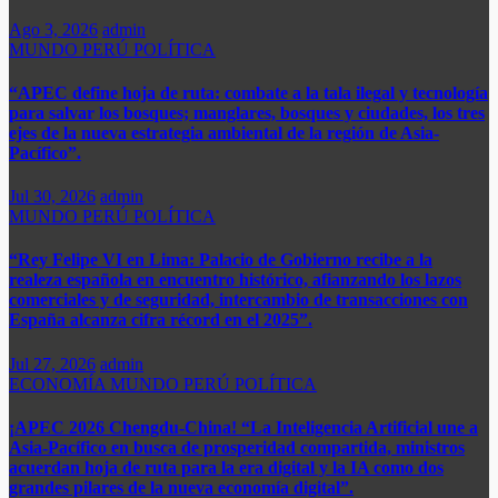
Ago 3, 2026
admin
MUNDO
PERÚ
POLÍTICA
“APEC define hoja de ruta: combate a la tala ilegal y tecnología
para salvar los bosques; manglares, bosques y ciudades, los tres
ejes de la nueva estrategia ambiental de la región de Asia-
Pacífico”.
Jul 30, 2026
admin
MUNDO
PERÚ
POLÍTICA
“Rey Felipe VI en Lima: Palacio de Gobierno recibe a la
realeza española en encuentro histórico, afianzando los lazos
comerciales y de seguridad, intercambio de transacciones con
España alcanza cifra récord en el 2025”.​
Jul 27, 2026
admin
ECONOMÍA
MUNDO
PERÚ
POLÍTICA
¡APEC 2026 Chengdu-China! “La Inteligencia Artificial une a
Asia-Pacífico en busca de prosperidad compartida, ministros
acuerdan hoja de ruta para la era digital y la IA como dos
grandes pilares de la nueva economía digital”.