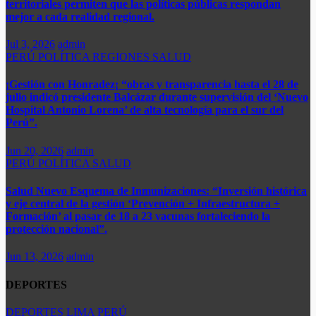
territoriales permiten que las políticas públicas respondan
mejor a cada realidad regional.
Jul 3, 2026
admin
PERÚ
POLÍTICA
REGIONES
SALUD
¡Gestión con Honradez¡ “obras y transparencia hasta el 28 de
julio indicó presidente Balcázar durante supervisión del ‘Nuevo
Hospital Antonio Lorena’ de alta tecnología para el sur del
Perú”.​
Jun 20, 2026
admin
PERÚ
POLÍTICA
SALUD
Salud Nuevo Esquema de Inmunizaciones: “Inversión histórica
y eje central de la gestión ‘Prevención + Infraestructura +
Formación’ al pasar de 18 a 23 vacunas fortaleciendo la
protección nacional”.
Jun 13, 2026
admin
DEPORTES
DEPORTES
LIMA
PERÚ