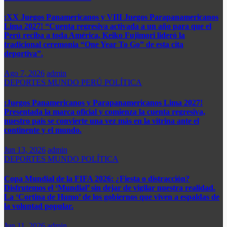
¡XX Juegos Panamericanos y VIII Juegos Parapanamericanos
Lima 2027! “Cuenta regresiva activada a un año para que el
Perú reciba a toda América, Keiko Fujimori lideró la
tradicional ceremonia “One Year To Go” de esta cita
deportiva”.
Ago 7, 2026
admin
DEPORTES
MUNDO
PERÚ
POLÍTICA
¡Juegos Panamericanos y Parapanamericanos Lima 2027!
Presentada la marca oficial y comienza la cuenta regresiva,
nuestro país se convierte una vez más en la vitrina ante el
continente y el mundo.​
Jun 13, 2026
admin
DEPORTES
MUNDO
POLÍTICA
Copa Mundial de la FIFA 2026: ¿Fiesta o distracción?
Disfrutemos el ‘Mundial’ sin dejar de vigilar nuestra realidad.
La ‘Cortina de Humo’ de los gobiernos que viven a espaldas de
la voluntad popular.
Jun 11, 2026
admin