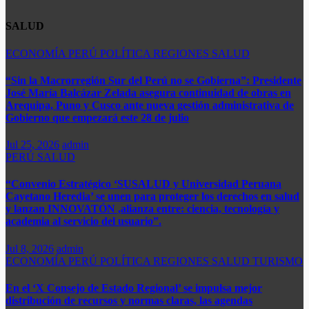
SALUD
ECONOMÍA
PERÚ
POLÍTICA
REGIONES
SALUD
“Sin la Macrorregión Sur del Perú no se Gobierna”: Presidente
José María Balcázar Zelada asegura continuidad de obras en
Arequipa, Puno y Cusco ante nueva gestión administrativa de
Gobierno que empezará este 28 de julio
Jul 25, 2026
admin
PERÚ
SALUD
“Convenio Estratégico ‘SUSALUD y Universidad Peruana
Cayetano Heredia’ se unen para proteger los derechos en salud
y lanzan INNOVATÓN ,alianza entre: ​ciencia, tecnología y
academia al servicio del usuario”.
Jul 8, 2026
admin
ECONOMÍA
PERÚ
POLÍTICA
REGIONES
SALUD
TURISMO
En el ‘X Consejo de Estado Regional’ se impulsa mejor
distribución de recursos y normas claras, las agendas