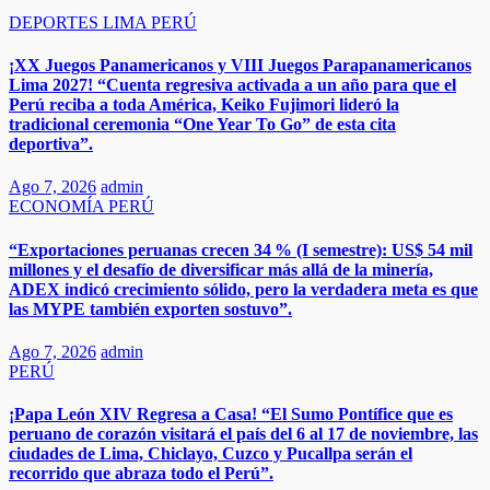
DEPORTES
LIMA
PERÚ
¡XX Juegos Panamericanos y VIII Juegos Parapanamericanos
Lima 2027! “Cuenta regresiva activada a un año para que el
Perú reciba a toda América, Keiko Fujimori lideró la
tradicional ceremonia “One Year To Go” de esta cita
deportiva”.
Ago 7, 2026
admin
ECONOMÍA
PERÚ
“Exportaciones peruanas crecen 34 % (I semestre): US$ 54 mil
millones y el desafío de diversificar más allá de la minería,
ADEX indicó crecimiento sólido, pero la verdadera meta es que
las MYPE también exporten sostuvo”.​​
Ago 7, 2026
admin
PERÚ
¡Papa León XIV Regresa a Casa! “El Sumo Pontífice que es
peruano de corazón visitará el país del 6 al 17 de noviembre, las
ciudades de Lima, Chiclayo, Cuzco y Pucallpa serán el
recorrido que abraza todo el Perú”.​