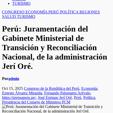
TURISMO
CONGRESO
ECONOMÍA
PERÚ
POLÍTICA
REGIONES
SALUD
TURISMO
Perú: Juramentación del
Gabinete Ministerial de
Transición y Reconciliación
Nacional, de la administración
Jerí Oré.
Por
admin
Oct 15, 2025
Congreso de la República del Perú
,
Economía
,
Ernesto Álvarez Miranda
,
Fernando Palomares Arévalo
,
https://prensaperu.pe/
,
José Enrique Jerí Oré
,
Perú
,
Política
,
Presidencia del Consejo de Ministros PCM