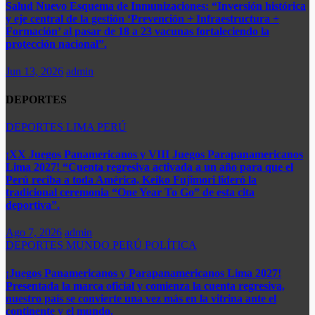
Salud Nuevo Esquema de Inmunizaciones: “Inversión histórica
y eje central de la gestión ‘Prevención + Infraestructura +
Formación’ al pasar de 18 a 23 vacunas fortaleciendo la
protección nacional”.
Jun 13, 2026
admin
DEPORTES
DEPORTES
LIMA
PERÚ
¡XX Juegos Panamericanos y VIII Juegos Parapanamericanos
Lima 2027! “Cuenta regresiva activada a un año para que el
Perú reciba a toda América, Keiko Fujimori lideró la
tradicional ceremonia “One Year To Go” de esta cita
deportiva”.
Ago 7, 2026
admin
DEPORTES
MUNDO
PERÚ
POLÍTICA
¡Juegos Panamericanos y Parapanamericanos Lima 2027!
Presentada la marca oficial y comienza la cuenta regresiva,
nuestro país se convierte una vez más en la vitrina ante el
continente y el mundo.​