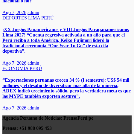
nacional o no?
Ago 7, 2026
admin
DEPORTES
LIMA
PERÚ
¡XX Juegos Panamericanos y VIII Juegos Parapanamericanos
Lima 2027! “Cuenta regresiva activada a un año para que el
Perú reciba a toda América, Keiko Fujimori lideró la
tradicional ceremonia “One Year To Go” de esta cita
deportiva”.
Ago 7, 2026
admin
ECONOMÍA
PERÚ
“Exportaciones peruanas crecen 34 % (I semestre): US$ 54 mil
millones y el desafío de diversificar más allá de la minería,
ADEX indicó crecimiento sólido, pero la verdadera meta es que
las MYPE también exporten sostuvo”.​​
Ago 7, 2026
admin
Agencia Peruana de Noticias:
PrensaPerú.pe
Prensa: +51 988 095 453