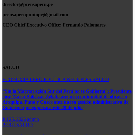
director@prensaperu.pe
prensaperupuntope@gmail.com
CEO Chief Executivo Office:
Fernando Palomares.
SALUD
ECONOMÍA
PERÚ
POLÍTICA
REGIONES
SALUD
“Sin la Macrorregión Sur del Perú no se Gobierna”: Presidente
José María Balcázar Zelada asegura continuidad de obras en
Arequipa, Puno y Cusco ante nueva gestión administrativa de
Gobierno que empezará este 28 de julio
Jul 25, 2026
admin
PERÚ
SALUD