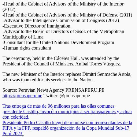
-Head of the Cabinet of Advisors of the Ministry of the Interior
(2012)
-Head of the Cabinet of Advisors of the Ministry of Defense (2011)
-Advisor to the Intelligence Commission of Congress (2012)
-Executive Director of Immigration.
-Advisor to the Board of Directors of Sisol, of the Metropolitan
Municipality of Lima
-Consultant for the United Nations Development Program
-Human rights consultant
The ceremony, held in the Cáceres Hall, was attended by the
President of the Council of Ministers, Aníbal Torres Vásquez.
The new Minister of the Interior replaces Dimitri Senmache Artola,
who was thanked for his services to the Nation.
Source: Peruvian News Agency PRENSAPERU.PE
https://prensaperu.pe
Twitter: @prensaperupe
Navegación
Tras entrega de más de 96 millones para las ollas comunes,
presidente Castillo, invocó a municipios a ser transparentes y actuar
de
con celeridad.
entradas
Presidente Pedro Castillo luego de reunirse con representantes de la
FIFA y la FPF, respaldó organización de la Copa Mundial Sub-17
Perú 2023.