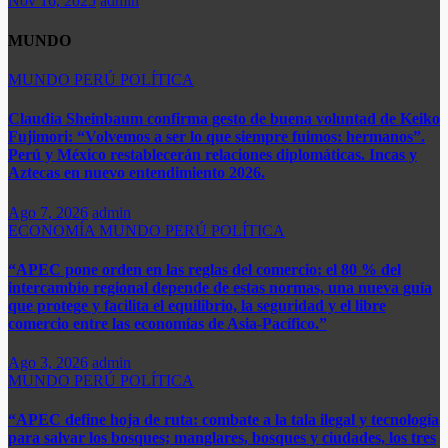
Nov 16, 2025
admin
MUNDO
MUNDO
PERÚ
POLÍTICA
​​Claudia Sheinbaum confirma gesto de buena voluntad de Keiko
Fujimori: “Volvemos a ser lo que siempre fuimos: hermanos”.
Perú y México restablecerán relaciones diplomáticas. Incas y
Aztecas en nuevo entendimiento 2026.​
Ago 7, 2026
admin
ECONOMÍA
MUNDO
PERÚ
POLÍTICA
“APEC pone orden en las reglas del comercio: el 80 % del
intercambio regional depende de estas normas, una nueva guía
que protege y facilita el equilibrio, la seguridad y el libre
comercio entre las economías de Asia-Pacífico.”​
Ago 3, 2026
admin
MUNDO
PERÚ
POLÍTICA
“APEC define hoja de ruta: combate a la tala ilegal y tecnología
para salvar los bosques; manglares, bosques y ciudades, los tres