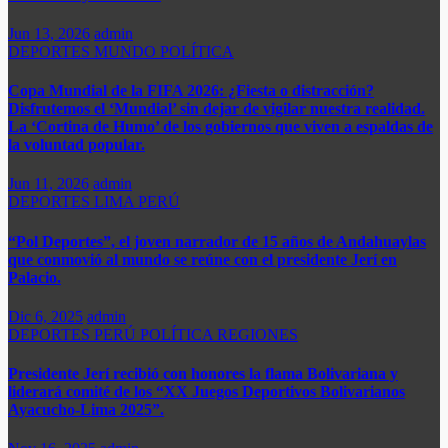
Jun 13, 2026
admin
DEPORTES
MUNDO
POLÍTICA
Copa Mundial de la FIFA 2026: ¿Fiesta o distracción?
Disfrutemos el ‘Mundial’ sin dejar de vigilar nuestra realidad.
La ‘Cortina de Humo’ de los gobiernos que viven a espaldas de
la voluntad popular.
Jun 11, 2026
admin
DEPORTES
LIMA
PERÚ
“Pol Deportes”, el joven narrador de 15 años de Andahuaylas
que conmovió al mundo se reúne con el presidente Jerí en
Palacio.
Dic 6, 2025
admin
DEPORTES
PERÚ
POLÍTICA
REGIONES
Presidente Jerí recibió con honores la flama Bolivariana y
liderará comité de los “XX Juegos Deportivos Bolivarianos
Ayacucho-Lima 2025”.