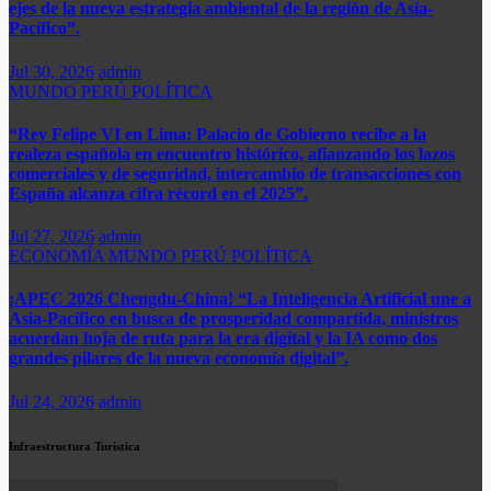
ejes de la nueva estrategia ambiental de la región de Asia-
Pacífico”.
Jul 30, 2026
admin
MUNDO
PERÚ
POLÍTICA
“Rey Felipe VI en Lima: Palacio de Gobierno recibe a la
realeza española en encuentro histórico, afianzando los lazos
comerciales y de seguridad, intercambio de transacciones con
España alcanza cifra récord en el 2025”.​
Jul 27, 2026
admin
ECONOMÍA
MUNDO
PERÚ
POLÍTICA
¡APEC 2026 Chengdu-China! “La Inteligencia Artificial une a
Asia-Pacífico en busca de prosperidad compartida, ministros
acuerdan hoja de ruta para la era digital y la IA como dos
grandes pilares de la nueva economía digital”.
Jul 24, 2026
admin
Infraestructura Turística