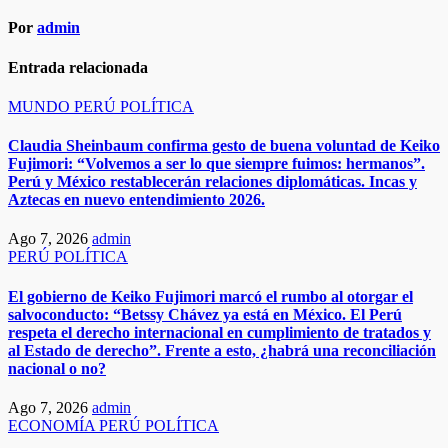
Por
admin
Entrada relacionada
MUNDO
PERÚ
POLÍTICA
​​Claudia Sheinbaum confirma gesto de buena voluntad de Keiko
Fujimori: “Volvemos a ser lo que siempre fuimos: hermanos”.
Perú y México restablecerán relaciones diplomáticas. Incas y
Aztecas en nuevo entendimiento 2026.​
Ago 7, 2026
admin
PERÚ
POLÍTICA
El gobierno de Keiko Fujimori marcó el rumbo al otorgar el
salvoconducto: “Betssy Chávez ya está en México. El Perú
respeta el derecho internacional en cumplimiento de tratados y
al Estado de derecho”. Frente a esto, ¿habrá una reconciliación
nacional o no?
Ago 7, 2026
admin
ECONOMÍA
PERÚ
POLÍTICA