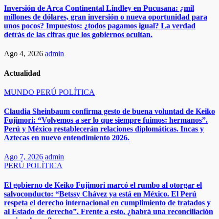
Inversión de Arca Continental Lindley en Pucusana: ¿mil
millones de dólares, gran inversión o nueva oportunidad para
unos pocos? Impuestos: ¿todos pagamos igual? La verdad
detrás de las cifras que los gobiernos ocultan.
Ago 4, 2026
admin
Actualidad
MUNDO
PERÚ
POLÍTICA
​​Claudia Sheinbaum confirma gesto de buena voluntad de Keiko
Fujimori: “Volvemos a ser lo que siempre fuimos: hermanos”.
Perú y México restablecerán relaciones diplomáticas. Incas y
Aztecas en nuevo entendimiento 2026.​
Ago 7, 2026
admin
PERÚ
POLÍTICA
El gobierno de Keiko Fujimori marcó el rumbo al otorgar el
salvoconducto: “Betssy Chávez ya está en México. El Perú
respeta el derecho internacional en cumplimiento de tratados y
al Estado de derecho”. Frente a esto, ¿habrá una reconciliación