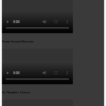
Parque Nacional Huacarán
De: Shanghái a Chancay