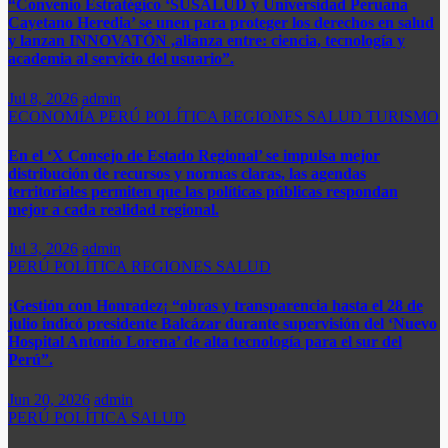
“Convenio Estratégico ‘SUSALUD y Universidad Peruana
Cayetano Heredia’ se unen para proteger los derechos en salud
y lanzan INNOVATÓN ,alianza entre: ​ciencia, tecnología y
academia al servicio del usuario”.
Jul 8, 2026
admin
ECONOMÍA
PERÚ
POLÍTICA
REGIONES
SALUD
TURISMO
En el ‘X Consejo de Estado Regional’ se impulsa mejor
distribución de recursos y normas claras, las agendas
territoriales permiten que las políticas públicas respondan
mejor a cada realidad regional.
Jul 3, 2026
admin
PERÚ
POLÍTICA
REGIONES
SALUD
¡Gestión con Honradez¡ “obras y transparencia hasta el 28 de
julio indicó presidente Balcázar durante supervisión del ‘Nuevo
Hospital Antonio Lorena’ de alta tecnología para el sur del
Perú”.​
Jun 20, 2026
admin
PERÚ
POLÍTICA
SALUD