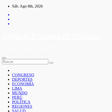
Saltar
Sáb. Ago 8th, 2026
al
contenido
Agencia Peruana de Noticias
"UNA VOZ A LAS NACIONES"
CONGRESO
DEPORTES
ECONOMÍA
LIMA
MUNDO
PERÚ
POLÍTICA
REGIONES
SALUD