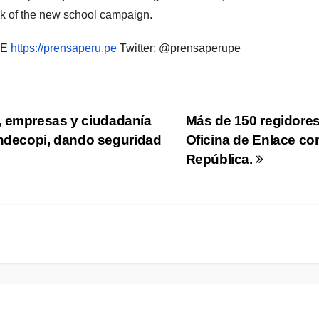
rk of the new school campaign.
PE
https://prensaperu.pe
Twitter: @prensaperupe
, empresas y ciudadanía
Más de 150 regidores
Indecopi, dando seguridad
Oficina de Enlace co
República.