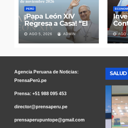
PERÚ
ECONOM
¡Papa León XIV
Inve
Regresa a Casa! “El
Cont
Sumo Pontífice que
en P
AGO 5, 2026
ADMIN
AGO 
es peruano de
mill
corazón visitará el
gran
país del 6 al 17 de
nue
noviembre, las
para
ciudades de Lima,
Impu
Chiclayo, Cuzco y
paga
Agencia Peruana de Noticias:
SALUD
Pucallpa serán el
verd
PrensaPerú.pe
recorrido que
cifr
abraza todo el
gobi
Prensa: +51 988 095 453
Perú”.​
director@prensaperu.pe
prensaperupuntope@gmail.com