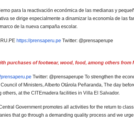
rno para la reactivación económica de las medianas y pequeña
tiva se dirige especialmente a dinamizar la economía de las fam
 marco de la nueva campaña escolar.
PERU.PE
https://prensaperu.pe
Twitter: @prensaperupe
h purchases of footwear, wood, food, among others from My
//prensaperu.pe
Twitter: @prensaperupe To strengthen the econom
e Council of Ministers, Alberto Otárola Peñaranda, The day before,
thers, at the CITEmadera facilities in Villa El Salvador.
entral Government promotes all activities for the return to clas
ies that go through a demanding quality process and we urge th