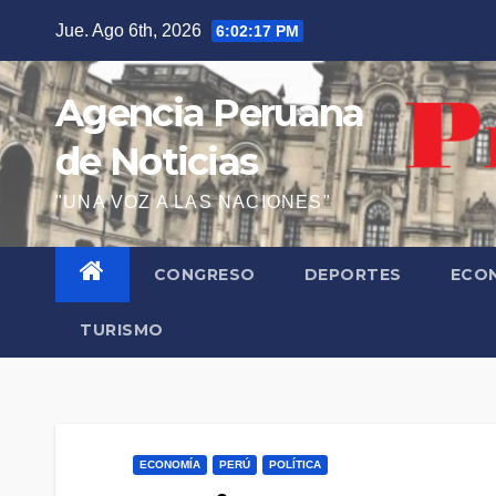
Saltar
Jue. Ago 6th, 2026
6:02:19 PM
al
contenido
Agencia Peruana
de Noticias
"UNA VOZ A LAS NACIONES"
CONGRESO
DEPORTES
ECO
TURISMO
ECONOMÍA
PERÚ
POLÍTICA