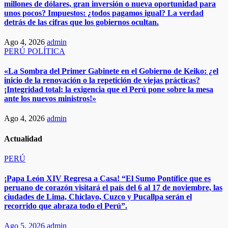
millones de dólares, gran inversión o nueva oportunidad para
unos pocos? Impuestos: ¿todos pagamos igual? La verdad
detrás de las cifras que los gobiernos ocultan.
Ago 4, 2026
admin
PERÚ
POLÍTICA
«La Sombra del Primer Gabinete en el Gobierno de Keiko: ¿el
inicio de la renovación o la repetición de viejas prácticas?
¡Integridad total: la exigencia que el Perú pone sobre la mesa
ante los nuevos ministros!»
Ago 4, 2026
admin
Actualidad
PERÚ
¡Papa León XIV Regresa a Casa! “El Sumo Pontífice que es
peruano de corazón visitará el país del 6 al 17 de noviembre, las
ciudades de Lima, Chiclayo, Cuzco y Pucallpa serán el
recorrido que abraza todo el Perú”.​
Ago 5, 2026
admin