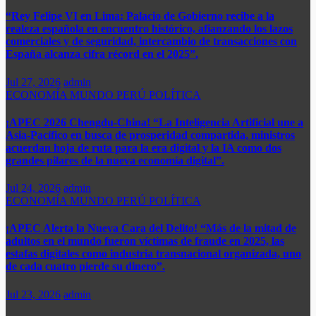
“Rey Felipe VI en Lima: Palacio de Gobierno recibe a la
realeza española en encuentro histórico, afianzando los lazos
comerciales y de seguridad, intercambio de transacciones con
España alcanza cifra récord en el 2025”.​
Jul 27, 2026
admin
ECONOMÍA
MUNDO
PERÚ
POLÍTICA
¡APEC 2026 Chengdu-China! “La Inteligencia Artificial une a
Asia-Pacífico en busca de prosperidad compartida, ministros
acuerdan hoja de ruta para la era digital y la IA como dos
grandes pilares de la nueva economía digital”.
Jul 24, 2026
admin
ECONOMÍA
MUNDO
PERÚ
POLÍTICA
¡APEC Alerta la Nueva Cara del Delito! “Más de la mitad de
adultos en el mundo fueron víctimas de fraude en 2025, las
estafas digitales como industria transnacional organizada, uno
de cada cuatro pierde su dinero”.​
Jul 23, 2026
admin