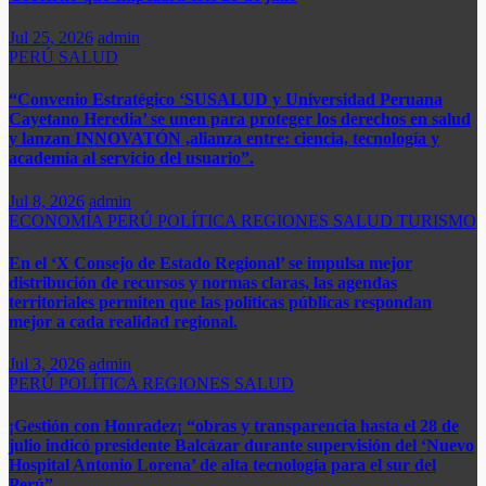
Jul 25, 2026
admin
PERÚ
SALUD
“Convenio Estratégico ‘SUSALUD y Universidad Peruana
Cayetano Heredia’ se unen para proteger los derechos en salud
y lanzan INNOVATÓN ,alianza entre: ​ciencia, tecnología y
academia al servicio del usuario”.
Jul 8, 2026
admin
ECONOMÍA
PERÚ
POLÍTICA
REGIONES
SALUD
TURISMO
En el ‘X Consejo de Estado Regional’ se impulsa mejor
distribución de recursos y normas claras, las agendas
territoriales permiten que las políticas públicas respondan
mejor a cada realidad regional.
Jul 3, 2026
admin
PERÚ
POLÍTICA
REGIONES
SALUD
¡Gestión con Honradez¡ “obras y transparencia hasta el 28 de
julio indicó presidente Balcázar durante supervisión del ‘Nuevo
Hospital Antonio Lorena’ de alta tecnología para el sur del
Perú”.​