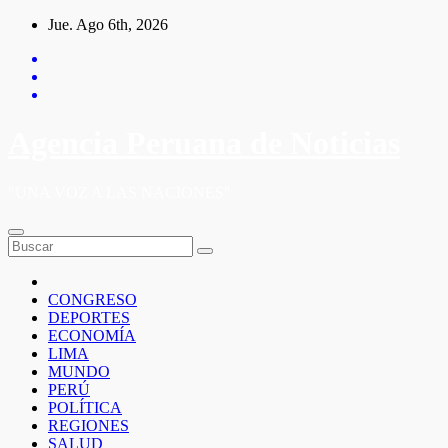
Saltar
Jue. Ago 6th, 2026
al
contenido
Agencia Peruana de Noticias
"UNA VOZ A LAS NACIONES"
CONGRESO
DEPORTES
ECONOMÍA
LIMA
MUNDO
PERÚ
POLÍTICA
REGIONES
SALUD