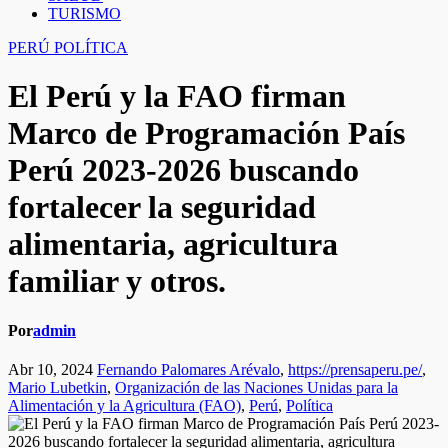
TURISMO
PERÚ
POLÍTICA
El Perú y la FAO firman
Marco de Programación País
Perú 2023-2026 buscando
fortalecer la seguridad
alimentaria, agricultura
familiar y otros.
Por
admin
Abr 10, 2024
Fernando Palomares Arévalo
,
https://prensaperu.pe/
,
Mario Lubetkin
,
Organización de las Naciones Unidas para la
Alimentación y la Agricultura (FAO)
,
Perú
,
Política