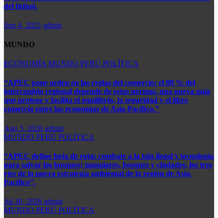
del fútbol.
Sep 4, 2025
admin
MUNDO
ECONOMÍA
MUNDO
PERÚ
POLÍTICA
“APEC pone orden en las reglas del comercio: el 80 % del
intercambio regional depende de estas normas, una nueva guía
que protege y facilita el equilibrio, la seguridad y el libre
comercio entre las economías de Asia-Pacífico.”​
Ago 3, 2026
admin
MUNDO
PERÚ
POLÍTICA
“APEC define hoja de ruta: combate a la tala ilegal y tecnología
para salvar los bosques; manglares, bosques y ciudades, los tres
ejes de la nueva estrategia ambiental de la región de Asia-
Pacífico”.
Jul 30, 2026
admin
MUNDO
PERÚ
POLÍTICA