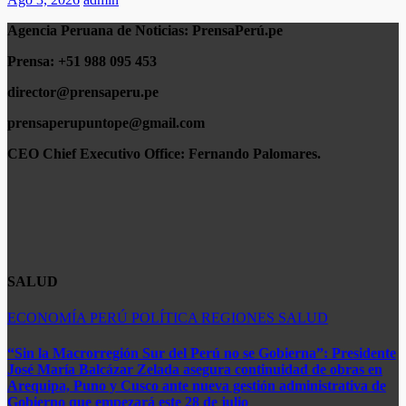
Agencia Peruana de Noticias:
PrensaPerú.pe
Prensa: +51 988 095 453
director@prensaperu.pe
prensaperupuntope@gmail.com
CEO Chief Executivo Office:
Fernando Palomares.
SALUD
ECONOMÍA
PERÚ
POLÍTICA
REGIONES
SALUD
“Sin la Macrorregión Sur del Perú no se Gobierna”: Presidente
José María Balcázar Zelada asegura continuidad de obras en
Arequipa, Puno y Cusco ante nueva gestión administrativa de
Gobierno que empezará este 28 de julio