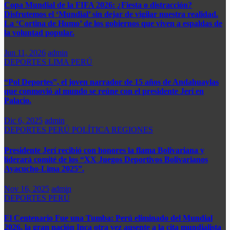
Copa Mundial de la FIFA 2026: ¿Fiesta o distracción?
Disfrutemos el ‘Mundial’ sin dejar de vigilar nuestra realidad.
La ‘Cortina de Humo’ de los gobiernos que viven a espaldas de
la voluntad popular.
Jun 11, 2026
admin
DEPORTES
LIMA
PERÚ
“Pol Deportes”, el joven narrador de 15 años de Andahuaylas
que conmovió al mundo se reúne con el presidente Jerí en
Palacio.
Dic 6, 2025
admin
DEPORTES
PERÚ
POLÍTICA
REGIONES
Presidente Jerí recibió con honores la flama Bolivariana y
liderará comité de los “XX Juegos Deportivos Bolivarianos
Ayacucho-Lima 2025”.
Nov 16, 2025
admin
DEPORTES
PERÚ
El Centenario Fue una Tumba: Perú eliminado del Mundial
2026, la gran nación Inca otra vez ausente a la cita mundialista