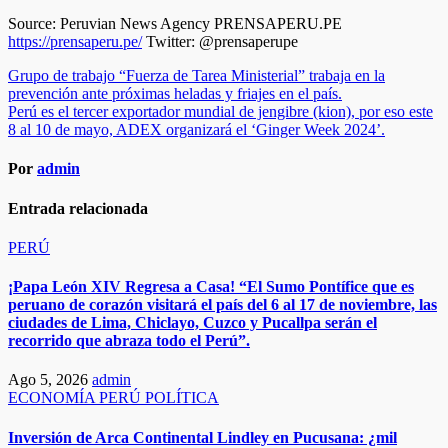
Source: Peruvian News Agency PRENSAPERU.PE
https://prensaperu.pe/
Twitter: @prensaperupe
Navegación
Grupo de trabajo “Fuerza de Tarea Ministerial” trabaja en la
prevención ante próximas heladas y friajes en el país.
de
Perú es el tercer exportador mundial de jengibre (kion), por eso este
entradas
8 al 10 de mayo, ADEX organizará el ‘Ginger Week 2024’.
Por
admin
Entrada relacionada
PERÚ
¡Papa León XIV Regresa a Casa! “El Sumo Pontífice que es
peruano de corazón visitará el país del 6 al 17 de noviembre, las
ciudades de Lima, Chiclayo, Cuzco y Pucallpa serán el
recorrido que abraza todo el Perú”.​
Ago 5, 2026
admin
ECONOMÍA
PERÚ
POLÍTICA
Inversión de Arca Continental Lindley en Pucusana: ¿mil