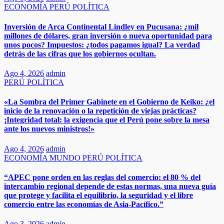
ECONOMÍA
PERÚ
POLÍTICA
Inversión de Arca Continental Lindley en Pucusana: ¿mil
millones de dólares, gran inversión o nueva oportunidad para
unos pocos? Impuestos: ¿todos pagamos igual? La verdad
detrás de las cifras que los gobiernos ocultan.
Ago 4, 2026
admin
PERÚ
POLÍTICA
«La Sombra del Primer Gabinete en el Gobierno de Keiko: ¿el
inicio de la renovación o la repetición de viejas prácticas?
¡Integridad total: la exigencia que el Perú pone sobre la mesa
ante los nuevos ministros!»
Ago 4, 2026
admin
ECONOMÍA
MUNDO
PERÚ
POLÍTICA
“APEC pone orden en las reglas del comercio: el 80 % del
intercambio regional depende de estas normas, una nueva guía
que protege y facilita el equilibrio, la seguridad y el libre
comercio entre las economías de Asia-Pacífico.”​
Ago 3, 2026
admin