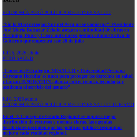
SALUD
ECONOMÍA
PERÚ
POLÍTICA
REGIONES
SALUD
“Sin la Macrorregión Sur del Perú no se Gobierna”: Presidente
José María Balcázar Zelada asegura continuidad de obras en
Arequipa, Puno y Cusco ante nueva gestión administrativa de
Gobierno que empezará este 28 de julio
Jul 25, 2026
admin
PERÚ
SALUD
“Convenio Estratégico ‘SUSALUD y Universidad Peruana
Cayetano Heredia’ se unen para proteger los derechos en salud
y lanzan INNOVATÓN ,alianza entre: ​ciencia, tecnología y
academia al servicio del usuario”.
Jul 8, 2026
admin
ECONOMÍA
PERÚ
POLÍTICA
REGIONES
SALUD
TURISMO
En el ‘X Consejo de Estado Regional’ se impulsa mejor
distribución de recursos y normas claras, las agendas
territoriales permiten que las políticas públicas respondan
mejor a cada realidad regional.