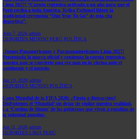
Lima 2027! “Cuenta regresiva activada a un año para que el
Perú reciba a toda América, Keiko Fujimori lideró la
tradicional ceremonia “One Year To Go” de esta cita
deportiva”.
Ago 7, 2026
admin
DEPORTES
MUNDO
PERÚ
POLÍTICA
¡Juegos Panamericanos y Parapanamericanos Lima 2027!
Presentada la marca oficial y comienza la cuenta regresiva,
nuestro país se convierte una vez más en la vitrina ante el
continente y el mundo.​
Jun 13, 2026
admin
DEPORTES
MUNDO
POLÍTICA
Copa Mundial de la FIFA 2026: ¿Fiesta o distracción?
Disfrutemos el ‘Mundial’ sin dejar de vigilar nuestra realidad.
La ‘Cortina de Humo’ de los gobiernos que viven a espaldas de
la voluntad popular.
Jun 11, 2026
admin
DEPORTES
LIMA
PERÚ