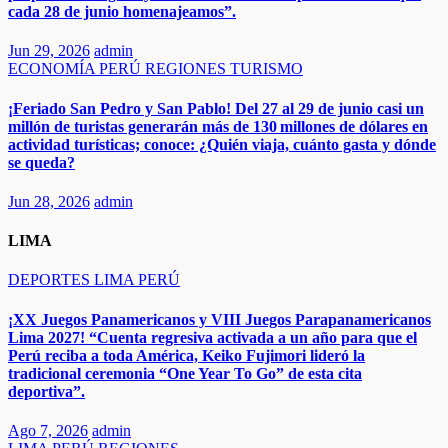
cada 28 de junio homenajeamos”.​​
Jun 29, 2026
admin
ECONOMÍA
PERÚ
REGIONES
TURISMO
¡Feriado San Pedro y San Pablo! Del 27 al 29 de junio casi un
millón de turistas generarán más de 130 millones de dólares en
actividad turísticas; conoce: ¿Quién viaja, cuánto gasta y dónde
se queda?​
Jun 28, 2026
admin
LIMA
DEPORTES
LIMA
PERÚ
¡XX Juegos Panamericanos y VIII Juegos Parapanamericanos
Lima 2027! “Cuenta regresiva activada a un año para que el
Perú reciba a toda América, Keiko Fujimori lideró la
tradicional ceremonia “One Year To Go” de esta cita
deportiva”.
Ago 7, 2026
admin