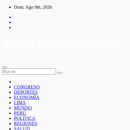
Saltar
Dom. Ago 9th, 2026
al
contenido
Agencia Peruana de Noticias
"UNA VOZ A LAS NACIONES"
CONGRESO
DEPORTES
ECONOMÍA
LIMA
MUNDO
PERÚ
POLÍTICA
REGIONES
SALUD