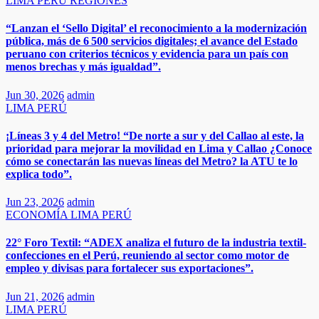
LIMA
PERÚ
REGIONES
“Lanzan el ‘Sello Digital’ el reconocimiento a la modernización
pública, más de 6 500 servicios digitales; el avance del Estado
peruano con criterios técnicos y evidencia para un país con
menos brechas y más igualdad”.
Jun 30, 2026
admin
LIMA
PERÚ
¡Líneas 3 y 4 del Metro! “De norte a sur y del Callao al este, la
prioridad para mejorar la movilidad en Lima y Callao ¿Conoce
cómo se conectarán las nuevas líneas del Metro? la ATU te lo
explica todo”.
Jun 23, 2026
admin
ECONOMÍA
LIMA
PERÚ
22° Foro Textil: “ADEX analiza el futuro de la industria textil-
confecciones en el Perú, reuniendo al sector como motor de
empleo y divisas para fortalecer sus exportaciones”.​
Jun 21, 2026
admin
LIMA
PERÚ