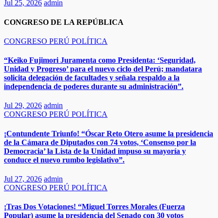
Jul 25, 2026
admin
CONGRESO DE LA REPÚBLICA
CONGRESO
PERÚ
POLÍTICA
“Keiko Fujimori Juramenta como Presidenta: ‘Seguridad,
Unidad y Progreso’ para el nuevo ciclo del Perú; mandatara
solicita delegación de facultades y señala respaldo a la
independencia de poderes durante su administración”.
Jul 29, 2026
admin
CONGRESO
PERÚ
POLÍTICA
¡Contundente Triunfo! “Óscar Reto Otero asume la presidencia
de la Cámara de Diputados con 74 votos, ‘Consenso por la
Democracia’ la Lista de la Unidad impuso su mayoría y
conduce el nuevo rumbo legislativo”.
Jul 27, 2026
admin
CONGRESO
PERÚ
POLÍTICA
¡Tras Dos Votaciones! “Miguel Torres Morales (Fuerza
Popular) asume la presidencia del Senado con 30 votos