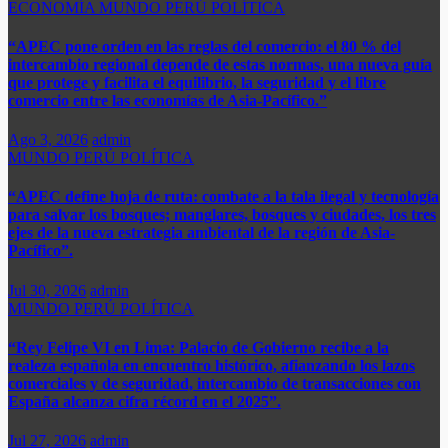
ECONOMÍA
MUNDO
PERÚ
POLÍTICA
“APEC pone orden en las reglas del comercio: el 80 % del
intercambio regional depende de estas normas, una nueva guía
que protege y facilita el equilibrio, la seguridad y el libre
comercio entre las economías de Asia-Pacífico.”​
Ago 3, 2026
admin
MUNDO
PERÚ
POLÍTICA
“APEC define hoja de ruta: combate a la tala ilegal y tecnología
para salvar los bosques; manglares, bosques y ciudades, los tres
ejes de la nueva estrategia ambiental de la región de Asia-
Pacífico”.
Jul 30, 2026
admin
MUNDO
PERÚ
POLÍTICA
“Rey Felipe VI en Lima: Palacio de Gobierno recibe a la
realeza española en encuentro histórico, afianzando los lazos
comerciales y de seguridad, intercambio de transacciones con
España alcanza cifra récord en el 2025”.​
Jul 27, 2026
admin