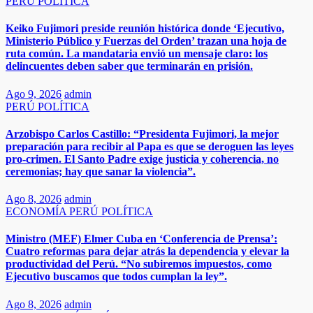
PERÚ
POLÍTICA
Keiko Fujimori preside reunión histórica donde ‘Ejecutivo,
Ministerio Público y Fuerzas del Orden’ trazan una hoja de
ruta común. La mandataria envió un mensaje claro: los
delincuentes deben saber que terminarán en prisión.
Ago 9, 2026
admin
PERÚ
POLÍTICA
Arzobispo Carlos Castillo: “Presidenta Fujimori, la mejor
preparación para recibir al Papa es que se deroguen las leyes
pro-crimen. El Santo Padre exige justicia y coherencia, no
ceremonias; hay que sanar la violencia”.
Ago 8, 2026
admin
ECONOMÍA
PERÚ
POLÍTICA
Ministro (MEF) Elmer Cuba en ‘Conferencia de Prensa’:
Cuatro reformas para dejar atrás la dependencia y elevar la
productividad del Perú. “No subiremos impuestos, como
Ejecutivo buscamos que todos cumplan la ley”.
Ago 8, 2026
admin