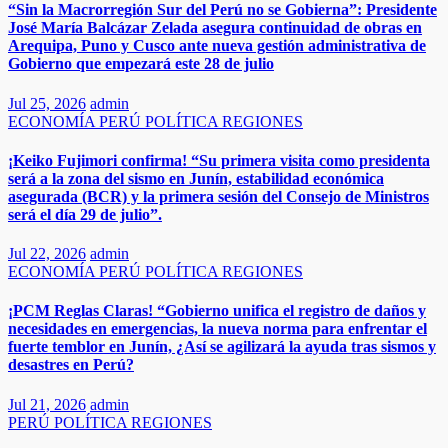
“Sin la Macrorregión Sur del Perú no se Gobierna”: Presidente
José María Balcázar Zelada asegura continuidad de obras en
Arequipa, Puno y Cusco ante nueva gestión administrativa de
Gobierno que empezará este 28 de julio
Jul 25, 2026
admin
ECONOMÍA
PERÚ
POLÍTICA
REGIONES
​​​¡Keiko Fujimori confirma! “Su primera visita como presidenta
será a la zona del sismo en Junín, estabilidad económica
asegurada (BCR) y la primera sesión del Consejo de Ministros
será el día 29 de julio”.
Jul 22, 2026
admin
ECONOMÍA
PERÚ
POLÍTICA
REGIONES
¡PCM Reglas Claras! “Gobierno unifica el registro de daños y
necesidades en emergencias, la nueva norma para enfrentar el
fuerte temblor en Junín, ¿Así se agilizará la ayuda tras sismos y
desastres en Perú?​
Jul 21, 2026
admin
PERÚ
POLÍTICA
REGIONES