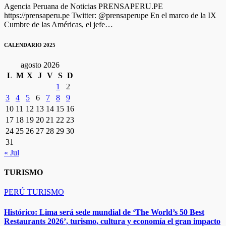
Agencia Peruana de Noticias PRENSAPERU.PE
https://prensaperu.pe Twitter: @prensaperupe En el marco de la IX
Cumbre de las Américas, el jefe…
CALENDARIO 2025
agosto 2026
L
M
X
J
V
S
D
1
2
3
4
5
6
7
8
9
10
11
12
13
14
15
16
17
18
19
20
21
22
23
24
25
26
27
28
29
30
31
« Jul
TURISMO
PERÚ
TURISMO
Histórico: Lima será sede mundial de ‘The World’s 50 Best
Restaurants 2026’, turismo, cultura y economía el gran impacto