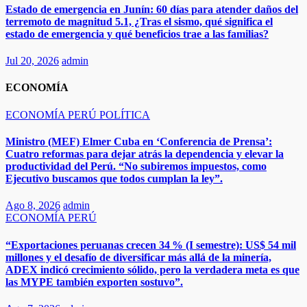
Estado de emergencia en Junín: 60 días para atender daños del
terremoto de magnitud 5.1, ¿Tras el sismo, qué significa el
estado de emergencia y qué beneficios trae a las familias?
Jul 20, 2026
admin
ECONOMÍA
ECONOMÍA
PERÚ
POLÍTICA
Ministro (MEF) Elmer Cuba en ‘Conferencia de Prensa’:
Cuatro reformas para dejar atrás la dependencia y elevar la
productividad del Perú. “No subiremos impuestos, como
Ejecutivo buscamos que todos cumplan la ley”.
Ago 8, 2026
admin
ECONOMÍA
PERÚ
“Exportaciones peruanas crecen 34 % (I semestre): US$ 54 mil
millones y el desafío de diversificar más allá de la minería,
ADEX indicó crecimiento sólido, pero la verdadera meta es que
las MYPE también exporten sostuvo”.​​