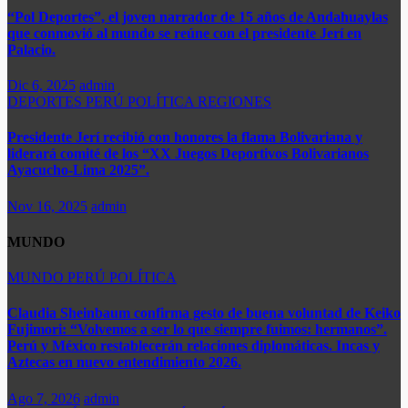
“Pol Deportes”, el joven narrador de 15 años de Andahuaylas
que conmovió al mundo se reúne con el presidente Jerí en
Palacio.
Dic 6, 2025
admin
DEPORTES
PERÚ
POLÍTICA
REGIONES
Presidente Jerí recibió con honores la flama Bolivariana y
liderará comité de los “XX Juegos Deportivos Bolivarianos
Ayacucho-Lima 2025”.
Nov 16, 2025
admin
MUNDO
MUNDO
PERÚ
POLÍTICA
​​Claudia Sheinbaum confirma gesto de buena voluntad de Keiko
Fujimori: “Volvemos a ser lo que siempre fuimos: hermanos”.
Perú y México restablecerán relaciones diplomáticas. Incas y
Aztecas en nuevo entendimiento 2026.​
Ago 7, 2026
admin