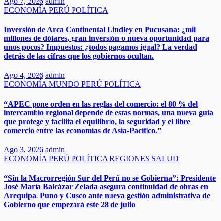
Ago 7, 2026
admin
ECONOMÍA
PERÚ
POLÍTICA
Inversión de Arca Continental Lindley en Pucusana: ¿mil
millones de dólares, gran inversión o nueva oportunidad para
unos pocos? Impuestos: ¿todos pagamos igual? La verdad
detrás de las cifras que los gobiernos ocultan.
Ago 4, 2026
admin
ECONOMÍA
MUNDO
PERÚ
POLÍTICA
“APEC pone orden en las reglas del comercio: el 80 % del
intercambio regional depende de estas normas, una nueva guía
que protege y facilita el equilibrio, la seguridad y el libre
comercio entre las economías de Asia-Pacífico.”​
Ago 3, 2026
admin
ECONOMÍA
PERÚ
POLÍTICA
REGIONES
SALUD
“Sin la Macrorregión Sur del Perú no se Gobierna”: Presidente
José María Balcázar Zelada asegura continuidad de obras en
Arequipa, Puno y Cusco ante nueva gestión administrativa de
Gobierno que empezará este 28 de julio