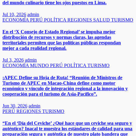
del mundo culinario tiene los ojos puestos en Lima.
Jul 10, 2026
admin
ECONOMÍA
PERÚ
POLÍTICA
REGIONES
SALUD
TURISMO
En el ‘X Consejo de Estado Regional’ se impulsa mejor
distribución de recursos y normas claras, las agendas
territoriales permiten que las políticas públicas respondan
mejor a cada realidad regional.
Jul 3, 2026
admin
ECONOMÍA
MUNDO
PERÚ
POLÍTICA
TURISMO
¡APEC Define su Hoja de Ruta! “Reunión de Ministros de
Turismo de APEC en Macao-China define como motor
económico y vínculo de integración regional a la innovación y
cooperación para el turismo de Asia‑Pacífico”.
Jun 30, 2026
admin
PERÚ
REGIONES
TURISMO
“En el ‘Día del Ceviche’ ¿Qué hace que un ceviche sea seguro y
auténtico? Inacal te muestra los estándares de calidad para una
preparación segura y auténtica de nuestro plato bandera que