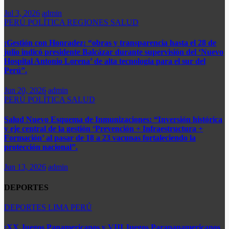
Jul 3, 2026
admin
PERÚ
POLÍTICA
REGIONES
SALUD
¡Gestión con Honradez¡ “obras y transparencia hasta el 28 de
julio indicó presidente Balcázar durante supervisión del ‘Nuevo
Hospital Antonio Lorena’ de alta tecnología para el sur del
Perú”.​
Jun 20, 2026
admin
PERÚ
POLÍTICA
SALUD
Salud Nuevo Esquema de Inmunizaciones: “Inversión histórica
y eje central de la gestión ‘Prevención + Infraestructura +
Formación’ al pasar de 18 a 23 vacunas fortaleciendo la
protección nacional”.
Jun 13, 2026
admin
DEPORTES
DEPORTES
LIMA
PERÚ
¡XX Juegos Panamericanos y VIII Juegos Parapanamericanos