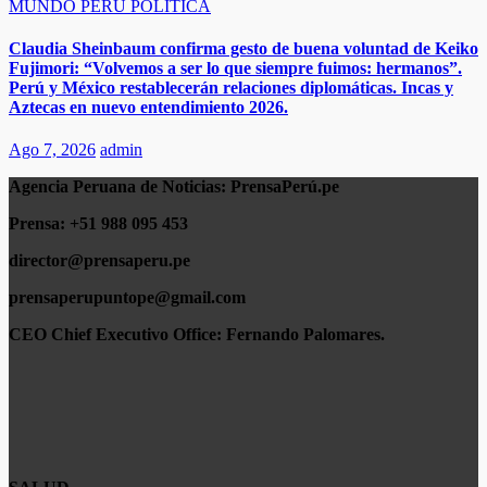
MUNDO
PERÚ
POLÍTICA
​​Claudia Sheinbaum confirma gesto de buena voluntad de Keiko
Fujimori: “Volvemos a ser lo que siempre fuimos: hermanos”.
Perú y México restablecerán relaciones diplomáticas. Incas y
Aztecas en nuevo entendimiento 2026.​
Ago 7, 2026
admin
Agencia Peruana de Noticias:
PrensaPerú.pe
Prensa: +51 988 095 453
director@prensaperu.pe
prensaperupuntope@gmail.com
CEO Chief Executivo Office:
Fernando Palomares.