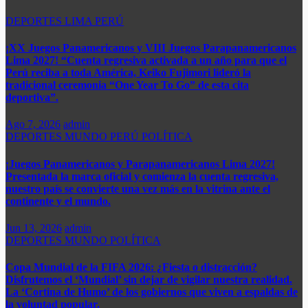
DEPORTES
LIMA
PERÚ
¡XX Juegos Panamericanos y VIII Juegos Parapanamericanos
Lima 2027! “Cuenta regresiva activada a un año para que el
Perú reciba a toda América, Keiko Fujimori lideró la
tradicional ceremonia “One Year To Go” de esta cita
deportiva”.
Ago 7, 2026
admin
DEPORTES
MUNDO
PERÚ
POLÍTICA
¡Juegos Panamericanos y Parapanamericanos Lima 2027!
Presentada la marca oficial y comienza la cuenta regresiva,
nuestro país se convierte una vez más en la vitrina ante el
continente y el mundo.​
Jun 13, 2026
admin
DEPORTES
MUNDO
POLÍTICA
Copa Mundial de la FIFA 2026: ¿Fiesta o distracción?
Disfrutemos el ‘Mundial’ sin dejar de vigilar nuestra realidad.
La ‘Cortina de Humo’ de los gobiernos que viven a espaldas de
la voluntad popular.