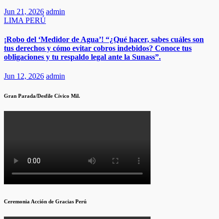
Jun 21, 2026
admin
LIMA
PERÚ
¡Robo del ‘Medidor de Agua’! “¿Qué hacer, sabes cuáles son
tus derechos y cómo evitar cobros indebidos? Conoce tus
obligaciones y tu respaldo legal ante la Sunass”.
Jun 12, 2026
admin
Gran Parada/Desfile Cívico Mil.
Ceremonia Acción de Gracias Perú