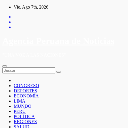
Saltar
Vie. Ago 7th, 2026
al
contenido
Agencia Peruana de Noticias
"UNA VOZ A LAS NACIONES"
CONGRESO
DEPORTES
ECONOMÍA
LIMA
MUNDO
PERÚ
POLÍTICA
REGIONES
SALUD