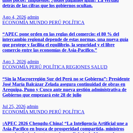
unos pocos? Impuestos: ¿todos pagamos igual? La verdad
detrás de las cifras que los gobiernos ocultan.
Ago 4, 2026
admin
ECONOMÍA
MUNDO
PERÚ
POLÍTICA
“APEC pone orden en las reglas del comercio: el 80 % del
intercambio regional depende de estas normas, una nueva guía
que protege y facilita el equilibrio, la seguridad y el libre
comercio entre las economías de Asia-Pacífico.”​
Ago 3, 2026
admin
ECONOMÍA
PERÚ
POLÍTICA
REGIONES
SALUD
“Sin la Macrorregión Sur del Perú no se Gobierna”: Presidente
José María Balcázar Zelada asegura continuidad de obras en
Arequipa, Puno y Cusco ante nueva gestión administrativa de
Gobierno que empezará este 28 de julio
Jul 25, 2026
admin
ECONOMÍA
MUNDO
PERÚ
POLÍTICA
¡APEC 2026 Chengdu-China! “La Inteligencia Artificial une a
Asia-Pacífico en busca de prosperidad compartida, ministros