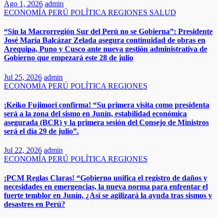
Ago 1, 2026
admin
ECONOMÍA
PERÚ
POLÍTICA
REGIONES
SALUD
“Sin la Macrorregión Sur del Perú no se Gobierna”: Presidente
José María Balcázar Zelada asegura continuidad de obras en
Arequipa, Puno y Cusco ante nueva gestión administrativa de
Gobierno que empezará este 28 de julio
Jul 25, 2026
admin
ECONOMÍA
PERÚ
POLÍTICA
REGIONES
​​​¡Keiko Fujimori confirma! “Su primera visita como presidenta
será a la zona del sismo en Junín, estabilidad económica
asegurada (BCR) y la primera sesión del Consejo de Ministros
será el día 29 de julio”.
Jul 22, 2026
admin
ECONOMÍA
PERÚ
POLÍTICA
REGIONES
¡PCM Reglas Claras! “Gobierno unifica el registro de daños y
necesidades en emergencias, la nueva norma para enfrentar el
fuerte temblor en Junín, ¿Así se agilizará la ayuda tras sismos y
desastres en Perú?​