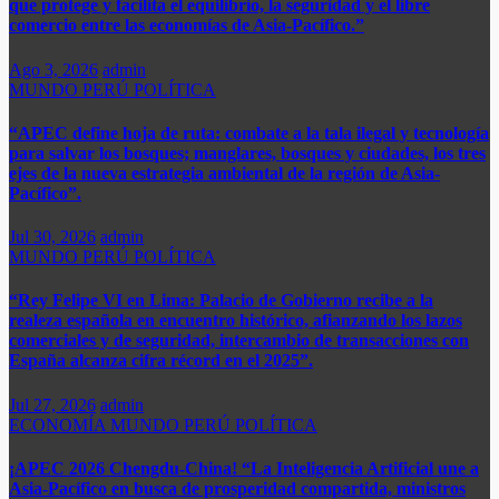
que protege y facilita el equilibrio, la seguridad y el libre
comercio entre las economías de Asia-Pacífico.”​
Ago 3, 2026
admin
MUNDO
PERÚ
POLÍTICA
“APEC define hoja de ruta: combate a la tala ilegal y tecnología
para salvar los bosques; manglares, bosques y ciudades, los tres
ejes de la nueva estrategia ambiental de la región de Asia-
Pacífico”.
Jul 30, 2026
admin
MUNDO
PERÚ
POLÍTICA
“Rey Felipe VI en Lima: Palacio de Gobierno recibe a la
realeza española en encuentro histórico, afianzando los lazos
comerciales y de seguridad, intercambio de transacciones con
España alcanza cifra récord en el 2025”.​
Jul 27, 2026
admin
ECONOMÍA
MUNDO
PERÚ
POLÍTICA
¡APEC 2026 Chengdu-China! “La Inteligencia Artificial une a
Asia-Pacífico en busca de prosperidad compartida, ministros