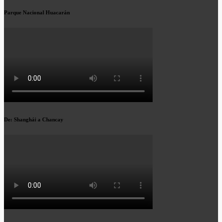
Parque Nacional Huacarán
De: Shanghái a Chancay