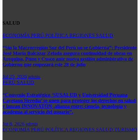
SALUD
ECONOMÍA
PERÚ
POLÍTICA
REGIONES
SALUD
“Sin la Macrorregión Sur del Perú no se Gobierna”: Presidente
José María Balcázar Zelada asegura continuidad de obras en
Arequipa, Puno y Cusco ante nueva gestión administrativa de
Gobierno que empezará este 28 de julio
Jul 25, 2026
admin
PERÚ
SALUD
“Convenio Estratégico ‘SUSALUD y Universidad Peruana
Cayetano Heredia’ se unen para proteger los derechos en salud
y lanzan INNOVATÓN ,alianza entre: ​ciencia, tecnología y
academia al servicio del usuario”.
Jul 8, 2026
admin
ECONOMÍA
PERÚ
POLÍTICA
REGIONES
SALUD
TURISMO