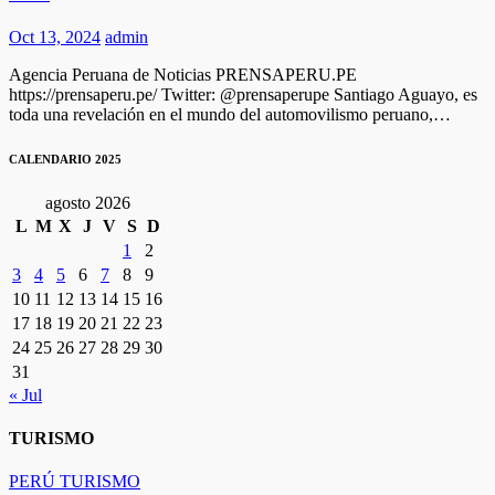
Oct 13, 2024
admin
Agencia Peruana de Noticias PRENSAPERU.PE
https://prensaperu.pe/ Twitter: @prensaperupe Santiago Aguayo, es
toda una revelación en el mundo del automovilismo peruano,…
CALENDARIO 2025
agosto 2026
L
M
X
J
V
S
D
1
2
3
4
5
6
7
8
9
10
11
12
13
14
15
16
17
18
19
20
21
22
23
24
25
26
27
28
29
30
31
« Jul
TURISMO
PERÚ
TURISMO