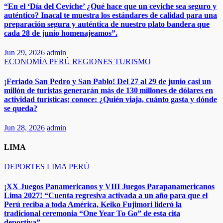
“En el ‘Día del Ceviche’ ¿Qué hace que un ceviche sea seguro y
auténtico? Inacal te muestra los estándares de calidad para una
preparación segura y auténtica de nuestro plato bandera que
cada 28 de junio homenajeamos”.​​
Jun 29, 2026
admin
ECONOMÍA
PERÚ
REGIONES
TURISMO
¡Feriado San Pedro y San Pablo! Del 27 al 29 de junio casi un
millón de turistas generarán más de 130 millones de dólares en
actividad turísticas; conoce: ¿Quién viaja, cuánto gasta y dónde
se queda?​
Jun 28, 2026
admin
LIMA
DEPORTES
LIMA
PERÚ
¡XX Juegos Panamericanos y VIII Juegos Parapanamericanos
Lima 2027! “Cuenta regresiva activada a un año para que el
Perú reciba a toda América, Keiko Fujimori lideró la
tradicional ceremonia “One Year To Go” de esta cita
deportiva”.