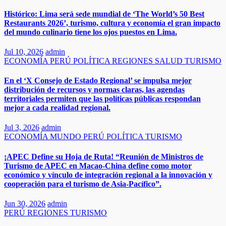
Histórico: Lima será sede mundial de ‘The World’s 50 Best
Restaurants 2026’, turismo, cultura y economía el gran impacto
del mundo culinario tiene los ojos puestos en Lima.
Jul 10, 2026
admin
ECONOMÍA
PERÚ
POLÍTICA
REGIONES
SALUD
TURISMO
En el ‘X Consejo de Estado Regional’ se impulsa mejor
distribución de recursos y normas claras, las agendas
territoriales permiten que las políticas públicas respondan
mejor a cada realidad regional.
Jul 3, 2026
admin
ECONOMÍA
MUNDO
PERÚ
POLÍTICA
TURISMO
¡APEC Define su Hoja de Ruta! “Reunión de Ministros de
Turismo de APEC en Macao-China define como motor
económico y vínculo de integración regional a la innovación y
cooperación para el turismo de Asia‑Pacífico”.
Jun 30, 2026
admin
PERÚ
REGIONES
TURISMO