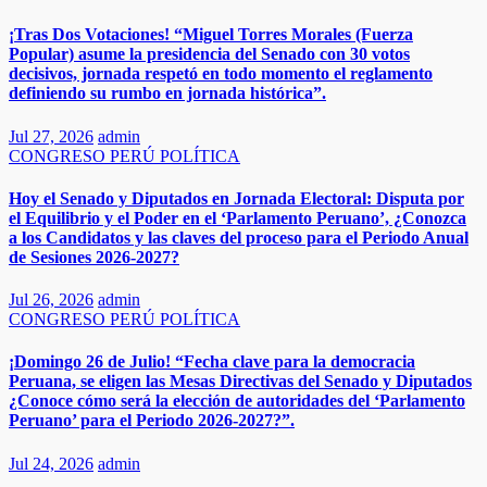
¡Tras Dos Votaciones! “Miguel Torres Morales (Fuerza
Popular) asume la presidencia del Senado con 30 votos
decisivos, jornada respetó en todo momento el reglamento
definiendo su rumbo en jornada histórica”.
Jul 27, 2026
admin
CONGRESO
PERÚ
POLÍTICA
Hoy el Senado y Diputados en Jornada Electoral: Disputa por
el Equilibrio y el Poder en el ‘Parlamento Peruano’, ¿Conozca
a los Candidatos y las claves del proceso para el Periodo Anual
de Sesiones 2026-2027?
Jul 26, 2026
admin
CONGRESO
PERÚ
POLÍTICA
¡Domingo 26 de Julio! “Fecha clave para la democracia
Peruana, se eligen las Mesas Directivas del Senado y Diputados
¿Conoce cómo será la elección de autoridades del ‘Parlamento
Peruano’ para el Periodo 2026-2027?”.
Jul 24, 2026
admin