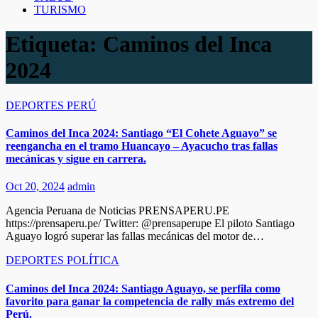
TURISMO
Etiqueta:
Caminos del Inca
2024
DEPORTES
PERÚ
Caminos del Inca 2024: Santiago “El Cohete Aguayo” se
reengancha en el tramo Huancayo – Ayacucho tras fallas
mecánicas y sigue en carrera.
Oct 20, 2024
admin
Agencia Peruana de Noticias PRENSAPERU.PE
https://prensaperu.pe/ Twitter: @prensaperupe El piloto Santiago
Aguayo logró superar las fallas mecánicas del motor de…
DEPORTES
POLÍTICA
Caminos del Inca 2024: Santiago Aguayo, se perfila como
favorito para ganar la competencia de rally más extremo del
Perú.