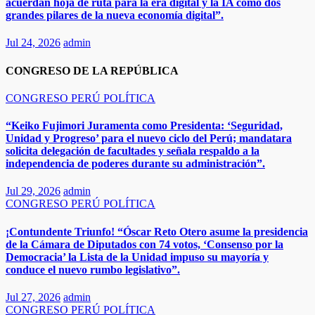
acuerdan hoja de ruta para la era digital y la IA como dos
grandes pilares de la nueva economía digital”.
Jul 24, 2026
admin
CONGRESO DE LA REPÚBLICA
CONGRESO
PERÚ
POLÍTICA
“Keiko Fujimori Juramenta como Presidenta: ‘Seguridad,
Unidad y Progreso’ para el nuevo ciclo del Perú; mandatara
solicita delegación de facultades y señala respaldo a la
independencia de poderes durante su administración”.
Jul 29, 2026
admin
CONGRESO
PERÚ
POLÍTICA
¡Contundente Triunfo! “Óscar Reto Otero asume la presidencia
de la Cámara de Diputados con 74 votos, ‘Consenso por la
Democracia’ la Lista de la Unidad impuso su mayoría y
conduce el nuevo rumbo legislativo”.
Jul 27, 2026
admin
CONGRESO
PERÚ
POLÍTICA