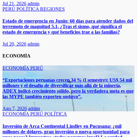
Jul 21, 2026
admin
PERÚ
POLÍTICA
REGIONES
Estado de emergencia en Junín: 60 días para atender daños del
terremoto de magnitud 5.1, ¿Tras el sismo, qué significa el
estado de emergencia y qué beneficios trae a las familias?
Jul 20, 2026
admin
ECONOMÍA
ECONOMÍA
PERÚ
“Exportaciones peruanas crecen 34 % (I semestre): US$ 54 mil
millones y el desafío de diversificar más allá de la minería,
ADEX indicó crecimiento sólido, pero la verdadera meta es que
las MYPE también exporten sostuvo”.​​
Ago 7, 2026
admin
ECONOMÍA
PERÚ
POLÍTICA
Inversión de Arca Continental Lindley en Pucusana: ¿mil
millones de dólares, gran inversión o nueva oportunidad para