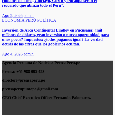
ciudades de Lima, Chiclayo, Cuzco y Pucallpa serán el
recorrido que abraza todo el Perú”.​
Ago 5, 2026
admin
ECONOMÍA
PERÚ
POLÍTICA
Inversión de Arca Continental Lindley en Pucusana: ¿mil
millones de dólares, gran inversión o nueva oportunidad para
unos pocos? Impuestos: ¿todos pagamos igual? La verdad
detrás de las cifras que los gobiernos ocultan.
Ago 4, 2026
admin
Agencia Peruana de Noticias:
PrensaPerú.pe
Prensa: +51 988 095 453
director@prensaperu.pe
prensaperupuntope@gmail.com
CEO Chief Executivo Office:
Fernando Palomares.