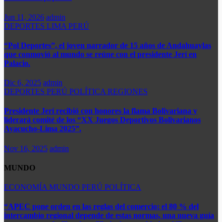
Jun 11, 2026
admin
DEPORTES
LIMA
PERÚ
“Pol Deportes”, el joven narrador de 15 años de Andahuaylas
que conmovió al mundo se reúne con el presidente Jerí en
Palacio.
Dic 6, 2025
admin
DEPORTES
PERÚ
POLÍTICA
REGIONES
Presidente Jerí recibió con honores la flama Bolivariana y
liderará comité de los “XX Juegos Deportivos Bolivarianos
Ayacucho-Lima 2025”.
Nov 16, 2025
admin
MUNDO
ECONOMÍA
MUNDO
PERÚ
POLÍTICA
“APEC pone orden en las reglas del comercio: el 80 % del
intercambio regional depende de estas normas, una nueva guía