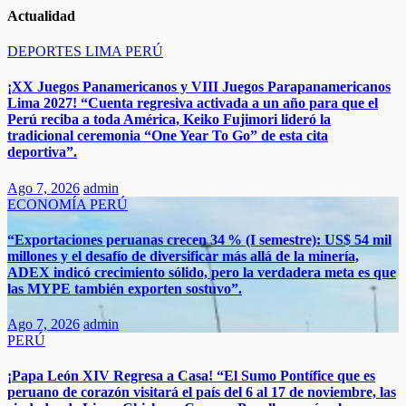
Actualidad
DEPORTES
LIMA
PERÚ
¡XX Juegos Panamericanos y VIII Juegos Parapanamericanos
Lima 2027! “Cuenta regresiva activada a un año para que el
Perú reciba a toda América, Keiko Fujimori lideró la
tradicional ceremonia “One Year To Go” de esta cita
deportiva”.
Ago 7, 2026
admin
ECONOMÍA
PERÚ
“Exportaciones peruanas crecen 34 % (I semestre): US$ 54 mil
millones y el desafío de diversificar más allá de la minería,
ADEX indicó crecimiento sólido, pero la verdadera meta es que
las MYPE también exporten sostuvo”.​​
Ago 7, 2026
admin
PERÚ
¡Papa León XIV Regresa a Casa! “El Sumo Pontífice que es
peruano de corazón visitará el país del 6 al 17 de noviembre, las