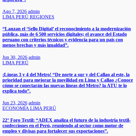
Ago 7, 2026
admin
LIMA
PERÚ
REGIONES
“Lanzan el ‘Sello Digital’ el reconocimiento a la modernización
pública, más de 6 500 servicios digitales; el avance del Estado
peruano con criterios técnicos y evidencia para un país con
menos brechas y más igualdad”.
Jun 30, 2026
admin
LIMA
PERÚ
¡Líneas 3 y 4 del Metro! “De norte a sur y del Callao al este, la
prioridad para mejorar la movilidad en Lima y Callao ¿Conoce
cómo se conectarán las nuevas líneas del Metro? la ATU te lo
explica todo”.
Jun 23, 2026
admin
ECONOMÍA
LIMA
PERÚ
22° Foro Textil: “ADEX analiza el futuro de la industria textil-
confecciones en el Perú, reuniendo al sector como motor de
empleo y divisas para fortalecer sus exportaciones”.​