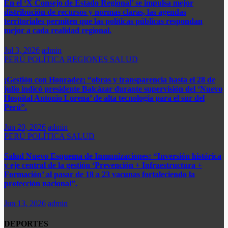
En el ‘X Consejo de Estado Regional’ se impulsa mejor
distribución de recursos y normas claras, las agendas
territoriales permiten que las políticas públicas respondan
mejor a cada realidad regional.
Jul 3, 2026
admin
PERÚ
POLÍTICA
REGIONES
SALUD
¡Gestión con Honradez¡ “obras y transparencia hasta el 28 de
julio indicó presidente Balcázar durante supervisión del ‘Nuevo
Hospital Antonio Lorena’ de alta tecnología para el sur del
Perú”.​
Jun 20, 2026
admin
PERÚ
POLÍTICA
SALUD
Salud Nuevo Esquema de Inmunizaciones: “Inversión histórica
y eje central de la gestión ‘Prevención + Infraestructura +
Formación’ al pasar de 18 a 23 vacunas fortaleciendo la
protección nacional”.
Jun 13, 2026
admin
DEPORTES