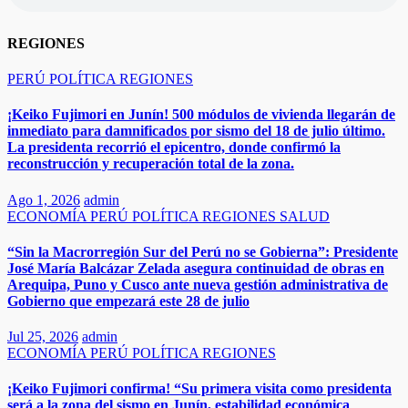
REGIONES
PERÚ
POLÍTICA
REGIONES
¡Keiko Fujimori en Junín! 500 módulos de vivienda llegarán de
inmediato para damnificados por sismo del 18 de julio último.
La presidenta recorrió el epicentro, donde confirmó la
reconstrucción y recuperación total de la zona.
Ago 1, 2026
admin
ECONOMÍA
PERÚ
POLÍTICA
REGIONES
SALUD
“Sin la Macrorregión Sur del Perú no se Gobierna”: Presidente
José María Balcázar Zelada asegura continuidad de obras en
Arequipa, Puno y Cusco ante nueva gestión administrativa de
Gobierno que empezará este 28 de julio
Jul 25, 2026
admin
ECONOMÍA
PERÚ
POLÍTICA
REGIONES
​​​¡Keiko Fujimori confirma! “Su primera visita como presidenta
será a la zona del sismo en Junín, estabilidad económica