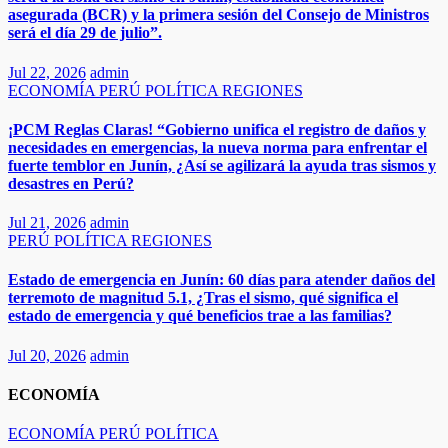
asegurada (BCR) y la primera sesión del Consejo de Ministros
será el día 29 de julio”.
Jul 22, 2026
admin
ECONOMÍA
PERÚ
POLÍTICA
REGIONES
¡PCM Reglas Claras! “Gobierno unifica el registro de daños y
necesidades en emergencias, la nueva norma para enfrentar el
fuerte temblor en Junín, ¿Así se agilizará la ayuda tras sismos y
desastres en Perú?​
Jul 21, 2026
admin
PERÚ
POLÍTICA
REGIONES
Estado de emergencia en Junín: 60 días para atender daños del
terremoto de magnitud 5.1, ¿Tras el sismo, qué significa el
estado de emergencia y qué beneficios trae a las familias?
Jul 20, 2026
admin
ECONOMÍA
ECONOMÍA
PERÚ
POLÍTICA