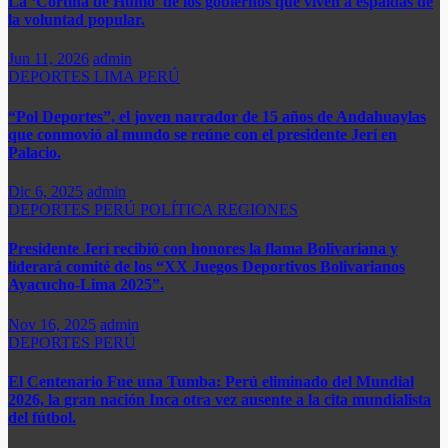
La ‘Cortina de Humo’ de los gobiernos que viven a espaldas de
la voluntad popular.
Jun 11, 2026
admin
DEPORTES
LIMA
PERÚ
“Pol Deportes”, el joven narrador de 15 años de Andahuaylas
que conmovió al mundo se reúne con el presidente Jerí en
Palacio.
Dic 6, 2025
admin
DEPORTES
PERÚ
POLÍTICA
REGIONES
Presidente Jerí recibió con honores la flama Bolivariana y
liderará comité de los “XX Juegos Deportivos Bolivarianos
Ayacucho-Lima 2025”.
Nov 16, 2025
admin
DEPORTES
PERÚ
El Centenario Fue una Tumba: Perú eliminado del Mundial
2026, la gran nación Inca otra vez ausente a la cita mundialista
del fútbol.