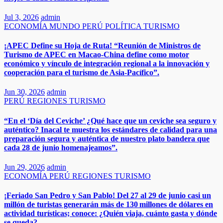
Jul 3, 2026
admin
ECONOMÍA
MUNDO
PERÚ
POLÍTICA
TURISMO
¡APEC Define su Hoja de Ruta! “Reunión de Ministros de
Turismo de APEC en Macao-China define como motor
económico y vínculo de integración regional a la innovación y
cooperación para el turismo de Asia‑Pacífico”.
Jun 30, 2026
admin
PERÚ
REGIONES
TURISMO
“En el ‘Día del Ceviche’ ¿Qué hace que un ceviche sea seguro y
auténtico? Inacal te muestra los estándares de calidad para una
preparación segura y auténtica de nuestro plato bandera que
cada 28 de junio homenajeamos”.​​
Jun 29, 2026
admin
ECONOMÍA
PERÚ
REGIONES
TURISMO
¡Feriado San Pedro y San Pablo! Del 27 al 29 de junio casi un
millón de turistas generarán más de 130 millones de dólares en
actividad turísticas; conoce: ¿Quién viaja, cuánto gasta y dónde
se queda?​