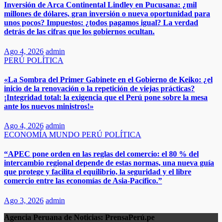
Inversión de Arca Continental Lindley en Pucusana: ¿mil
millones de dólares, gran inversión o nueva oportunidad para
unos pocos? Impuestos: ¿todos pagamos igual? La verdad
detrás de las cifras que los gobiernos ocultan.
Ago 4, 2026
admin
PERÚ
POLÍTICA
«La Sombra del Primer Gabinete en el Gobierno de Keiko: ¿el
inicio de la renovación o la repetición de viejas prácticas?
¡Integridad total: la exigencia que el Perú pone sobre la mesa
ante los nuevos ministros!»
Ago 4, 2026
admin
ECONOMÍA
MUNDO
PERÚ
POLÍTICA
“APEC pone orden en las reglas del comercio: el 80 % del
intercambio regional depende de estas normas, una nueva guía
que protege y facilita el equilibrio, la seguridad y el libre
comercio entre las economías de Asia-Pacífico.”​
Ago 3, 2026
admin
Agencia Peruana de Noticias:
PrensaPerú.pe