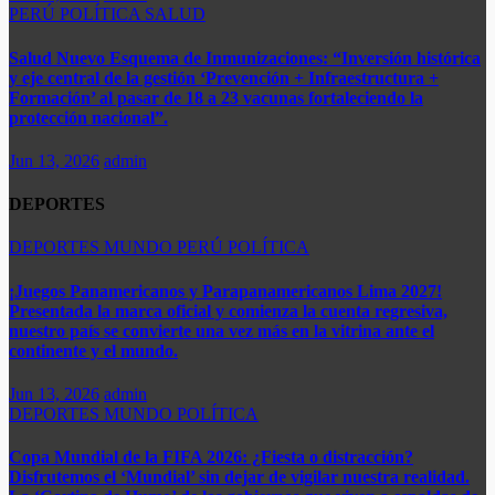
PERÚ
POLÍTICA
SALUD
Salud Nuevo Esquema de Inmunizaciones: “Inversión histórica
y eje central de la gestión ‘Prevención + Infraestructura +
Formación’ al pasar de 18 a 23 vacunas fortaleciendo la
protección nacional”.
Jun 13, 2026
admin
DEPORTES
DEPORTES
MUNDO
PERÚ
POLÍTICA
¡Juegos Panamericanos y Parapanamericanos Lima 2027!
Presentada la marca oficial y comienza la cuenta regresiva,
nuestro país se convierte una vez más en la vitrina ante el
continente y el mundo.​
Jun 13, 2026
admin
DEPORTES
MUNDO
POLÍTICA
Copa Mundial de la FIFA 2026: ¿Fiesta o distracción?
Disfrutemos el ‘Mundial’ sin dejar de vigilar nuestra realidad.