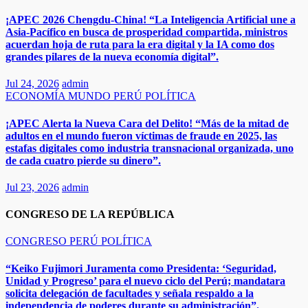
¡APEC 2026 Chengdu-China! “La Inteligencia Artificial une a
Asia-Pacífico en busca de prosperidad compartida, ministros
acuerdan hoja de ruta para la era digital y la IA como dos
grandes pilares de la nueva economía digital”.
Jul 24, 2026
admin
ECONOMÍA
MUNDO
PERÚ
POLÍTICA
¡APEC Alerta la Nueva Cara del Delito! “Más de la mitad de
adultos en el mundo fueron víctimas de fraude en 2025, las
estafas digitales como industria transnacional organizada, uno
de cada cuatro pierde su dinero”.​
Jul 23, 2026
admin
CONGRESO DE LA REPÚBLICA
CONGRESO
PERÚ
POLÍTICA
“Keiko Fujimori Juramenta como Presidenta: ‘Seguridad,
Unidad y Progreso’ para el nuevo ciclo del Perú; mandatara
solicita delegación de facultades y señala respaldo a la
independencia de poderes durante su administración”.