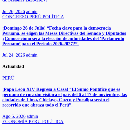
Jul 26, 2026
admin
CONGRESO
PERÚ
POLÍTICA
¡Domingo 26 de Julio! “Fecha clave para la democracia
Peruana, se eligen las Mesas Directivas del Senado y Diputados
¿Conoce cómo será la elección de autoridades del ‘Parlamento
Peruano’ para el Periodo 2026-2027?”.
Jul 24, 2026
admin
Actualidad
PERÚ
¡Papa León XIV Regresa a Casa! “El Sumo Pontífice que es
peruano de corazón visitará el país del 6 al 17 de noviembre, las
ciudades de Lima, Chiclayo, Cuzco y Pucallpa serán el
recorrido que abraza todo el Perú”.​
Ago 5, 2026
admin
ECONOMÍA
PERÚ
POLÍTICA