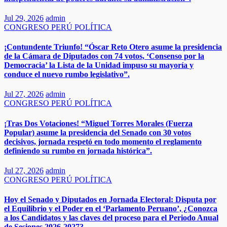
Jul 29, 2026
admin
CONGRESO
PERÚ
POLÍTICA
¡Contundente Triunfo! “Óscar Reto Otero asume la presidencia
de la Cámara de Diputados con 74 votos, ‘Consenso por la
Democracia’ la Lista de la Unidad impuso su mayoría y
conduce el nuevo rumbo legislativo”.
Jul 27, 2026
admin
CONGRESO
PERÚ
POLÍTICA
¡Tras Dos Votaciones! “Miguel Torres Morales (Fuerza
Popular) asume la presidencia del Senado con 30 votos
decisivos, jornada respetó en todo momento el reglamento
definiendo su rumbo en jornada histórica”.
Jul 27, 2026
admin
CONGRESO
PERÚ
POLÍTICA
Hoy el Senado y Diputados en Jornada Electoral: Disputa por
el Equilibrio y el Poder en el ‘Parlamento Peruano’, ¿Conozca
a los Candidatos y las claves del proceso para el Periodo Anual
de Sesiones 2026-2027?