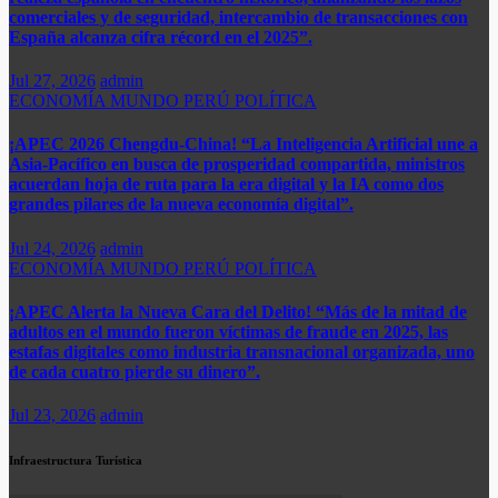
comerciales y de seguridad, intercambio de transacciones con
España alcanza cifra récord en el 2025”.​
Jul 27, 2026
admin
ECONOMÍA
MUNDO
PERÚ
POLÍTICA
¡APEC 2026 Chengdu-China! “La Inteligencia Artificial une a
Asia-Pacífico en busca de prosperidad compartida, ministros
acuerdan hoja de ruta para la era digital y la IA como dos
grandes pilares de la nueva economía digital”.
Jul 24, 2026
admin
ECONOMÍA
MUNDO
PERÚ
POLÍTICA
¡APEC Alerta la Nueva Cara del Delito! “Más de la mitad de
adultos en el mundo fueron víctimas de fraude en 2025, las
estafas digitales como industria transnacional organizada, uno
de cada cuatro pierde su dinero”.​
Jul 23, 2026
admin
Infraestructura Turística