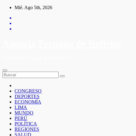
Saltar
Mié. Ago 5th, 2026
al
contenido
Agencia Peruana de Noticias
"UNA VOZ A LAS NACIONES"
CONGRESO
DEPORTES
ECONOMÍA
LIMA
MUNDO
PERÚ
POLÍTICA
REGIONES
SALUD