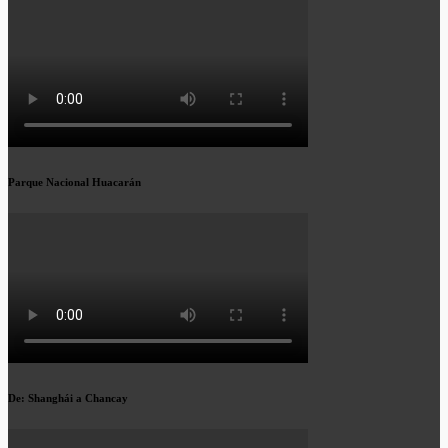
Parque Nacional Huacarán
De: Shanghái a Chancay