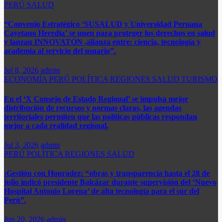
PERÚ
SALUD
“Convenio Estratégico ‘SUSALUD y Universidad Peruana
Cayetano Heredia’ se unen para proteger los derechos en salud
y lanzan INNOVATÓN ,alianza entre: ​ciencia, tecnología y
academia al servicio del usuario”.
Jul 8, 2026
admin
ECONOMÍA
PERÚ
POLÍTICA
REGIONES
SALUD
TURISMO
En el ‘X Consejo de Estado Regional’ se impulsa mejor
distribución de recursos y normas claras, las agendas
territoriales permiten que las políticas públicas respondan
mejor a cada realidad regional.
Jul 3, 2026
admin
PERÚ
POLÍTICA
REGIONES
SALUD
¡Gestión con Honradez¡ “obras y transparencia hasta el 28 de
julio indicó presidente Balcázar durante supervisión del ‘Nuevo
Hospital Antonio Lorena’ de alta tecnología para el sur del
Perú”.​
Jun 20, 2026
admin