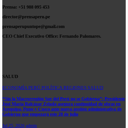
Prensa: +51 988 095 453
director@prensaperu.pe
prensaperupuntope@gmail.com
CEO Chief Executivo Office:
Fernando Palomares.
SALUD
ECONOMÍA
PERÚ
POLÍTICA
REGIONES
SALUD
“Sin la Macrorregión Sur del Perú no se Gobierna”: Presidente
José María Balcázar Zelada asegura continuidad de obras en
Arequipa, Puno y Cusco ante nueva gestión administrativa de
Gobierno que empezará este 28 de julio
Jul 25, 2026
admin