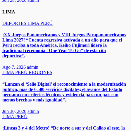
Jun 28, 2026
admin
LIMA
DEPORTES
LIMA
PERÚ
¡XX Juegos Panamericanos y VIII Juegos Parapanamericanos
Lima 2027! “Cuenta regresiva activada a un año para que el
Perú reciba a toda América, Keiko Fujimori lideró la
tradicional ceremonia “One Year To Go” de esta cita
deportiva”.
Ago 7, 2026
admin
LIMA
PERÚ
REGIONES
“Lanzan el ‘Sello Digital’ el reconocimiento a la modernización
pública, más de 6 500 servicios digitales; el avance del Estado
peruano con criterios técnicos y evidencia para un país con
menos brechas y más igualdad”.
Jun 30, 2026
admin
LIMA
PERÚ
¡Líneas 3 y 4 del Metro! “De norte a sur y del Callao al este, la