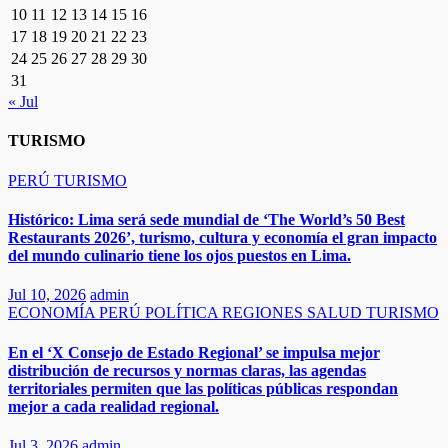
10
11
12
13
14
15
16
17
18
19
20
21
22
23
24
25
26
27
28
29
30
31
« Jul
TURISMO
PERÚ
TURISMO
Histórico: Lima será sede mundial de ‘The World’s 50 Best
Restaurants 2026’, turismo, cultura y economía el gran impacto
del mundo culinario tiene los ojos puestos en Lima.
Jul 10, 2026
admin
ECONOMÍA
PERÚ
POLÍTICA
REGIONES
SALUD
TURISMO
En el ‘X Consejo de Estado Regional’ se impulsa mejor
distribución de recursos y normas claras, las agendas
territoriales permiten que las políticas públicas respondan
mejor a cada realidad regional.
Jul 3, 2026
admin