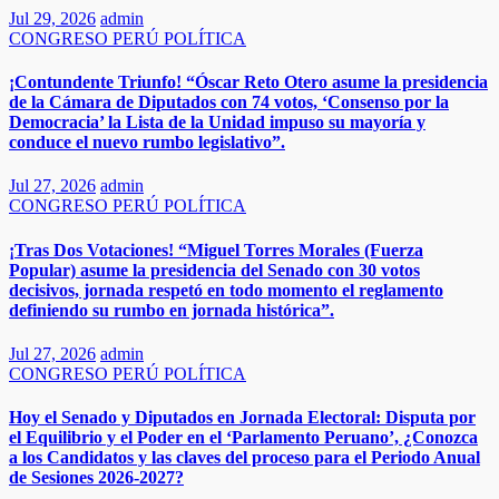
Jul 29, 2026
admin
CONGRESO
PERÚ
POLÍTICA
¡Contundente Triunfo! “Óscar Reto Otero asume la presidencia
de la Cámara de Diputados con 74 votos, ‘Consenso por la
Democracia’ la Lista de la Unidad impuso su mayoría y
conduce el nuevo rumbo legislativo”.
Jul 27, 2026
admin
CONGRESO
PERÚ
POLÍTICA
¡Tras Dos Votaciones! “Miguel Torres Morales (Fuerza
Popular) asume la presidencia del Senado con 30 votos
decisivos, jornada respetó en todo momento el reglamento
definiendo su rumbo en jornada histórica”.
Jul 27, 2026
admin
CONGRESO
PERÚ
POLÍTICA
Hoy el Senado y Diputados en Jornada Electoral: Disputa por
el Equilibrio y el Poder en el ‘Parlamento Peruano’, ¿Conozca
a los Candidatos y las claves del proceso para el Periodo Anual
de Sesiones 2026-2027?