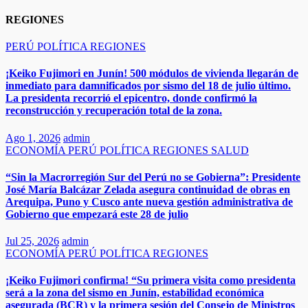
REGIONES
PERÚ
POLÍTICA
REGIONES
¡Keiko Fujimori en Junín! 500 módulos de vivienda llegarán de
inmediato para damnificados por sismo del 18 de julio último.
La presidenta recorrió el epicentro, donde confirmó la
reconstrucción y recuperación total de la zona.
Ago 1, 2026
admin
ECONOMÍA
PERÚ
POLÍTICA
REGIONES
SALUD
“Sin la Macrorregión Sur del Perú no se Gobierna”: Presidente
José María Balcázar Zelada asegura continuidad de obras en
Arequipa, Puno y Cusco ante nueva gestión administrativa de
Gobierno que empezará este 28 de julio
Jul 25, 2026
admin
ECONOMÍA
PERÚ
POLÍTICA
REGIONES
​​​¡Keiko Fujimori confirma! “Su primera visita como presidenta
será a la zona del sismo en Junín, estabilidad económica
asegurada (BCR) y la primera sesión del Consejo de Ministros