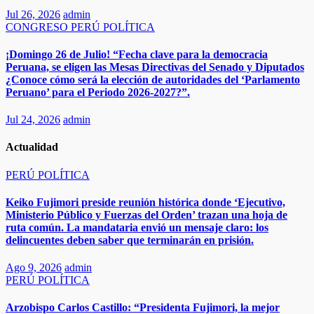
Jul 26, 2026
admin
CONGRESO
PERÚ
POLÍTICA
¡Domingo 26 de Julio! “Fecha clave para la democracia
Peruana, se eligen las Mesas Directivas del Senado y Diputados
¿Conoce cómo será la elección de autoridades del ‘Parlamento
Peruano’ para el Periodo 2026-2027?”.
Jul 24, 2026
admin
Actualidad
PERÚ
POLÍTICA
Keiko Fujimori preside reunión histórica donde ‘Ejecutivo,
Ministerio Público y Fuerzas del Orden’ trazan una hoja de
ruta común. La mandataria envió un mensaje claro: los
delincuentes deben saber que terminarán en prisión.
Ago 9, 2026
admin
PERÚ
POLÍTICA
Arzobispo Carlos Castillo: “Presidenta Fujimori, la mejor