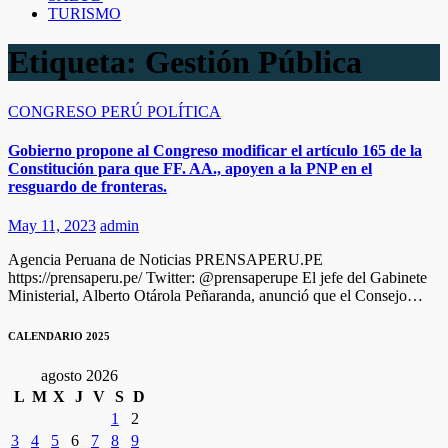
TURISMO
Etiqueta:
Gestión Pública
CONGRESO
PERÚ
POLÍTICA
Gobierno propone al Congreso modificar el artículo 165 de la
Constitución para que FF. AA., apoyen a la PNP en el
resguardo de fronteras.
May 11, 2023
admin
Agencia Peruana de Noticias PRENSAPERU.PE
https://prensaperu.pe/ Twitter: @prensaperupe El jefe del Gabinete
Ministerial, Alberto Otárola Peñaranda, anunció que el Consejo…
CALENDARIO 2025
agosto 2026
L
M
X
J
V
S
D
1
2
3
4
5
6
7
8
9