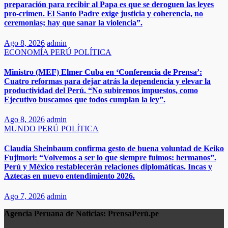
preparación para recibir al Papa es que se deroguen las leyes
pro-crimen. El Santo Padre exige justicia y coherencia, no
ceremonias; hay que sanar la violencia”.
Ago 8, 2026
admin
ECONOMÍA
PERÚ
POLÍTICA
Ministro (MEF) Elmer Cuba en ‘Conferencia de Prensa’:
Cuatro reformas para dejar atrás la dependencia y elevar la
productividad del Perú. “No subiremos impuestos, como
Ejecutivo buscamos que todos cumplan la ley”.
Ago 8, 2026
admin
MUNDO
PERÚ
POLÍTICA
​​Claudia Sheinbaum confirma gesto de buena voluntad de Keiko
Fujimori: “Volvemos a ser lo que siempre fuimos: hermanos”.
Perú y México restablecerán relaciones diplomáticas. Incas y
Aztecas en nuevo entendimiento 2026.​
Ago 7, 2026
admin
Agencia Peruana de Noticias:
PrensaPerú.pe