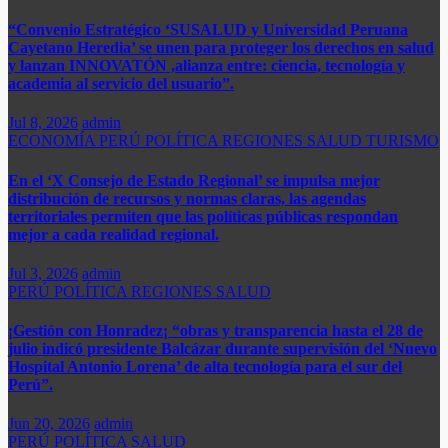
“Convenio Estratégico ‘SUSALUD y Universidad Peruana
Cayetano Heredia’ se unen para proteger los derechos en salud
y lanzan INNOVATÓN ,alianza entre: ​ciencia, tecnología y
academia al servicio del usuario”.
Jul 8, 2026
admin
ECONOMÍA
PERÚ
POLÍTICA
REGIONES
SALUD
TURISMO
En el ‘X Consejo de Estado Regional’ se impulsa mejor
distribución de recursos y normas claras, las agendas
territoriales permiten que las políticas públicas respondan
mejor a cada realidad regional.
Jul 3, 2026
admin
PERÚ
POLÍTICA
REGIONES
SALUD
¡Gestión con Honradez¡ “obras y transparencia hasta el 28 de
julio indicó presidente Balcázar durante supervisión del ‘Nuevo
Hospital Antonio Lorena’ de alta tecnología para el sur del
Perú”.​
Jun 20, 2026
admin
PERÚ
POLÍTICA
SALUD