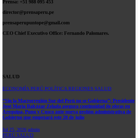
Prensa: +51 988 095 453
director@prensaperu.pe
prensaperupuntope@gmail.com
CEO Chief Executivo Office:
Fernando Palomares.
SALUD
ECONOMÍA
PERÚ
POLÍTICA
REGIONES
SALUD
“Sin la Macrorregión Sur del Perú no se Gobierna”: Presidente
José María Balcázar Zelada asegura continuidad de obras en
Arequipa, Puno y Cusco ante nueva gestión administrativa de
Gobierno que empezará este 28 de julio
Jul 25, 2026
admin
PERÚ
SALUD