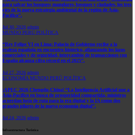
para salvar los bosques; manglares, bosques y ciudades, los tres
ejes de la nueva estrategia ambiental de la región de Asia-
Pacífico”.
Jul 30, 2026
admin
MUNDO
PERÚ
POLÍTICA
“Rey Felipe VI en Lima: Palacio de Gobierno recibe a la
realeza española en encuentro histórico, afianzando los lazos
comerciales y de seguridad, intercambio de transacciones con
España alcanza cifra récord en el 2025”.​
Jul 27, 2026
admin
ECONOMÍA
MUNDO
PERÚ
POLÍTICA
¡APEC 2026 Chengdu-China! “La Inteligencia Artificial une a
Asia-Pacífico en busca de prosperidad compartida, ministros
acuerdan hoja de ruta para la era digital y la IA como dos
grandes pilares de la nueva economía digital”.
Jul 24, 2026
admin
Infraestructura Turística