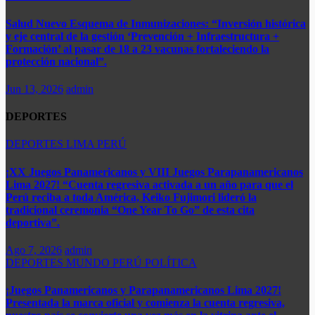
Salud Nuevo Esquema de Inmunizaciones: “Inversión histórica
y eje central de la gestión ‘Prevención + Infraestructura +
Formación’ al pasar de 18 a 23 vacunas fortaleciendo la
protección nacional”.
Jun 13, 2026
admin
DEPORTES
DEPORTES
LIMA
PERÚ
¡XX Juegos Panamericanos y VIII Juegos Parapanamericanos
Lima 2027! “Cuenta regresiva activada a un año para que el
Perú reciba a toda América, Keiko Fujimori lideró la
tradicional ceremonia “One Year To Go” de esta cita
deportiva”.
Ago 7, 2026
admin
DEPORTES
MUNDO
PERÚ
POLÍTICA
¡Juegos Panamericanos y Parapanamericanos Lima 2027!
Presentada la marca oficial y comienza la cuenta regresiva,