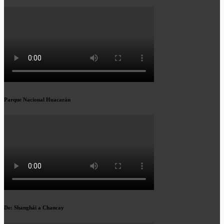
Parque Nacional Huacarán
De: Shanghái a Chancay