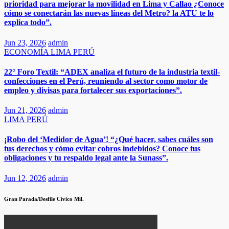
prioridad para mejorar la movilidad en Lima y Callao ¿Conoce
cómo se conectarán las nuevas líneas del Metro? la ATU te lo
explica todo”.
Jun 23, 2026
admin
ECONOMÍA
LIMA
PERÚ
22° Foro Textil: “ADEX analiza el futuro de la industria textil-
confecciones en el Perú, reuniendo al sector como motor de
empleo y divisas para fortalecer sus exportaciones”.​
Jun 21, 2026
admin
LIMA
PERÚ
¡Robo del ‘Medidor de Agua’! “¿Qué hacer, sabes cuáles son
tus derechos y cómo evitar cobros indebidos? Conoce tus
obligaciones y tu respaldo legal ante la Sunass”.
Jun 12, 2026
admin
Gran Parada/Desfile Cívico Mil.