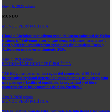
Nov 16, 2025
admin
MUNDO
MUNDO
PERÚ
POLÍTICA
​​Claudia Sheinbaum confirma gesto de buena voluntad de Keiko
Fujimori: “Volvemos a ser lo que siempre fuimos: hermanos”.
Perú y México restablecerán relaciones diplomáticas. Incas y
Aztecas en nuevo entendimiento 2026.​
Ago 7, 2026
admin
ECONOMÍA
MUNDO
PERÚ
POLÍTICA
“APEC pone orden en las reglas del comercio: el 80 % del
intercambio regional depende de estas normas, una nueva guía
que protege y facilita el equilibrio, la seguridad y el libre
comercio entre las economías de Asia-Pacífico.”​
Ago 3, 2026
admin
MUNDO
PERÚ
POLÍTICA
“APEC define hoja de ruta: combate a la tala ilegal y tecnología