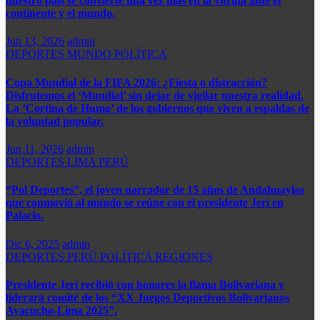
nuestro país se convierte una vez más en la vitrina ante el
continente y el mundo.​
Jun 13, 2026
admin
DEPORTES
MUNDO
POLÍTICA
Copa Mundial de la FIFA 2026: ¿Fiesta o distracción?
Disfrutemos el ‘Mundial’ sin dejar de vigilar nuestra realidad.
La ‘Cortina de Humo’ de los gobiernos que viven a espaldas de
la voluntad popular.
Jun 11, 2026
admin
DEPORTES
LIMA
PERÚ
“Pol Deportes”, el joven narrador de 15 años de Andahuaylas
que conmovió al mundo se reúne con el presidente Jerí en
Palacio.
Dic 6, 2025
admin
DEPORTES
PERÚ
POLÍTICA
REGIONES
Presidente Jerí recibió con honores la flama Bolivariana y
liderará comité de los “XX Juegos Deportivos Bolivarianos
Ayacucho-Lima 2025”.