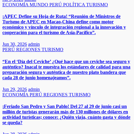
ECONOMÍA
MUNDO
PERÚ
POLÍTICA
TURISMO
¡APEC Define su Hoja de Ruta! “Reunión de Ministros de
Turismo de APEC en Macao-China define como motor
económico y vínculo de integración regional a la innovación y
cooperación para el turismo de Asia‑Pacífico”.
Jun 30, 2026
admin
PERÚ
REGIONES
TURISMO
“En el ‘Día del Ceviche’ ¿Qué hace que un ceviche sea seguro y
auténtico? Inacal te muestra los estándares de calidad para una
preparación segura y auténtica de nuestro plato bandera que
cada 28 de junio homenajeamos”.​​
Jun 29, 2026
admin
ECONOMÍA
PERÚ
REGIONES
TURISMO
¡Feriado San Pedro y San Pablo! Del 27 al 29 de junio casi un
millón de turistas generarán más de 130 millones de dólares en
actividad turísticas; conoce: ¿Quién viaja, cuánto gasta y dónde
se queda?​