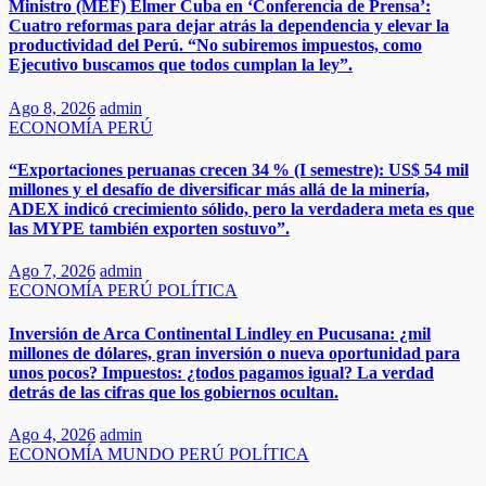
Ministro (MEF) Elmer Cuba en ‘Conferencia de Prensa’:
Cuatro reformas para dejar atrás la dependencia y elevar la
productividad del Perú. “No subiremos impuestos, como
Ejecutivo buscamos que todos cumplan la ley”.
Ago 8, 2026
admin
ECONOMÍA
PERÚ
“Exportaciones peruanas crecen 34 % (I semestre): US$ 54 mil
millones y el desafío de diversificar más allá de la minería,
ADEX indicó crecimiento sólido, pero la verdadera meta es que
las MYPE también exporten sostuvo”.​​
Ago 7, 2026
admin
ECONOMÍA
PERÚ
POLÍTICA
Inversión de Arca Continental Lindley en Pucusana: ¿mil
millones de dólares, gran inversión o nueva oportunidad para
unos pocos? Impuestos: ¿todos pagamos igual? La verdad
detrás de las cifras que los gobiernos ocultan.
Ago 4, 2026
admin
ECONOMÍA
MUNDO
PERÚ
POLÍTICA