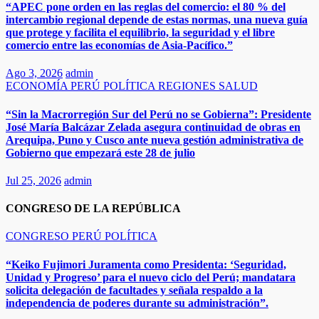
“APEC pone orden en las reglas del comercio: el 80 % del
intercambio regional depende de estas normas, una nueva guía
que protege y facilita el equilibrio, la seguridad y el libre
comercio entre las economías de Asia-Pacífico.”​
Ago 3, 2026
admin
ECONOMÍA
PERÚ
POLÍTICA
REGIONES
SALUD
“Sin la Macrorregión Sur del Perú no se Gobierna”: Presidente
José María Balcázar Zelada asegura continuidad de obras en
Arequipa, Puno y Cusco ante nueva gestión administrativa de
Gobierno que empezará este 28 de julio
Jul 25, 2026
admin
CONGRESO DE LA REPÚBLICA
CONGRESO
PERÚ
POLÍTICA
“Keiko Fujimori Juramenta como Presidenta: ‘Seguridad,
Unidad y Progreso’ para el nuevo ciclo del Perú; mandatara
solicita delegación de facultades y señala respaldo a la
independencia de poderes durante su administración”.