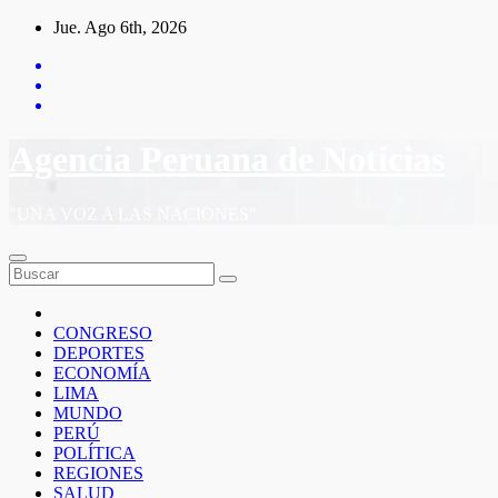
Saltar
Jue. Ago 6th, 2026
al
contenido
Agencia Peruana de Noticias
"UNA VOZ A LAS NACIONES"
CONGRESO
DEPORTES
ECONOMÍA
LIMA
MUNDO
PERÚ
POLÍTICA
REGIONES
SALUD