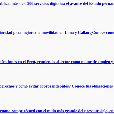
blica, más de 6 500 servicios digitales; el avance del Estado perua
 prioridad para mejorar la movilidad en Lima y Callao ¿Conoce cómo
nfecciones en el Perú, reuniendo al sector como motor de empleo y d
erechos y cómo evitar cobros indebidos? Conoce tus obligaciones y
na rompe récord con el mitin más grande del presente siglo, en m