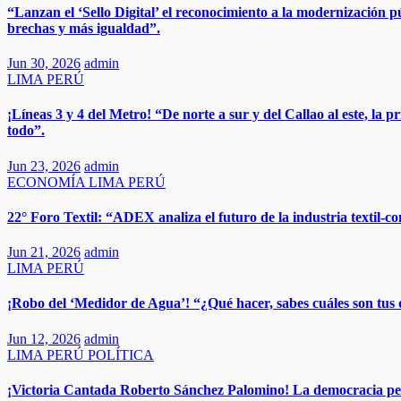
“Lanzan el ‘Sello Digital’ el reconocimiento a la modernización pú
brechas y más igualdad”.
Jun 30, 2026
admin
LIMA
PERÚ
¡Líneas 3 y 4 del Metro! “De norte a sur y del Callao al este, la
todo”.
Jun 23, 2026
admin
ECONOMÍA
LIMA
PERÚ
22° Foro Textil: “ADEX analiza el futuro de la industria textil-co
Jun 21, 2026
admin
LIMA
PERÚ
¡Robo del ‘Medidor de Agua’! “¿Qué hacer, sabes cuáles son tus d
Jun 12, 2026
admin
LIMA
PERÚ
POLÍTICA
¡Victoria Cantada Roberto Sánchez Palomino! La democracia perua