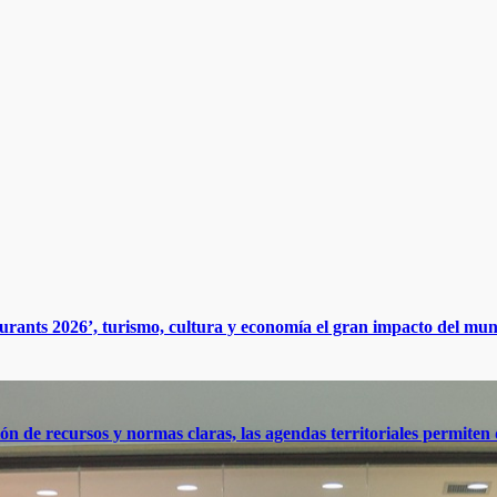
rants 2026’, turismo, cultura y economía el gran impacto del mund
ón de recursos y normas claras, las agendas territoriales permiten 