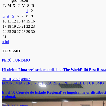
agosto 2026
L
M
X
J
V
S
D
1
2
3
4
5
6
7
8
9
10
11
12
13
14
15
16
17
18
19
20
21
22
23
24
25
26
27
28
29
30
31
« Jul
TURISMO
PERÚ
TURISMO
Histórico: Lima será sede mundial de ‘The World’s 50 Best Restau
Jul 10, 2026
admin
ECONOMÍA
PERÚ
POLÍTICA
REGIONES
SALUD
TURISMO
En el ‘X Consejo de Estado Regional’ se impulsa mejor distribuci
regional.
Jul 3, 2026
admin