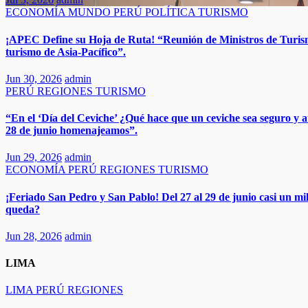
ECONOMÍA
MUNDO
PERÚ
POLÍTICA
TURISMO
¡APEC Define su Hoja de Ruta! “Reunión de Ministros de Turism
turismo de Asia‑Pacífico”.
Jun 30, 2026
admin
PERÚ
REGIONES
TURISMO
“En el ‘Día del Ceviche’ ¿Qué hace que un ceviche sea seguro y a
28 de junio homenajeamos”.​​
Jun 29, 2026
admin
ECONOMÍA
PERÚ
REGIONES
TURISMO
¡Feriado San Pedro y San Pablo! Del 27 al 29 de junio casi un mil
queda?​
Jun 28, 2026
admin
LIMA
LIMA
PERÚ
REGIONES