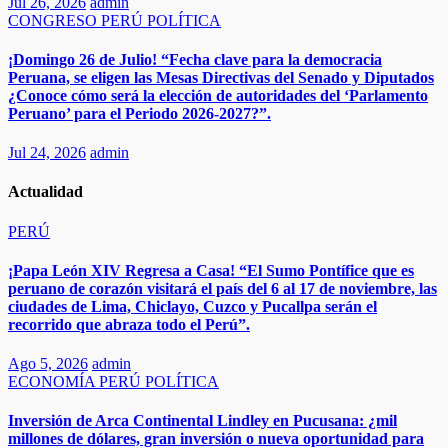
Jul 26, 2026
admin
CONGRESO
PERÚ
POLÍTICA
¡Domingo 26 de Julio! “Fecha clave para la democracia
Peruana, se eligen las Mesas Directivas del Senado y Diputados
¿Conoce cómo será la elección de autoridades del ‘Parlamento
Peruano’ para el Periodo 2026-2027?”.
Jul 24, 2026
admin
Actualidad
PERÚ
¡Papa León XIV Regresa a Casa! “El Sumo Pontífice que es
peruano de corazón visitará el país del 6 al 17 de noviembre, las
ciudades de Lima, Chiclayo, Cuzco y Pucallpa serán el
recorrido que abraza todo el Perú”.​
Ago 5, 2026
admin
ECONOMÍA
PERÚ
POLÍTICA
Inversión de Arca Continental Lindley en Pucusana: ¿mil
millones de dólares, gran inversión o nueva oportunidad para