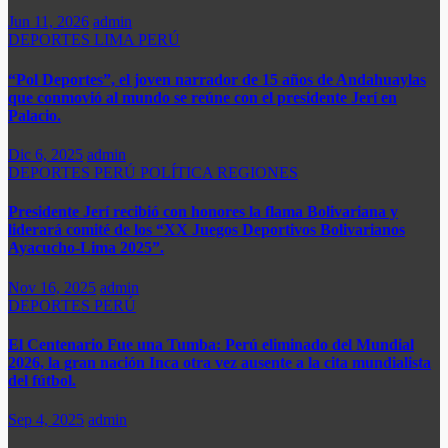
Jun 11, 2026
admin
DEPORTES
LIMA
PERÚ
“Pol Deportes”, el joven narrador de 15 años de Andahuaylas
que conmovió al mundo se reúne con el presidente Jerí en
Palacio.
Dic 6, 2025
admin
DEPORTES
PERÚ
POLÍTICA
REGIONES
Presidente Jerí recibió con honores la flama Bolivariana y
liderará comité de los “XX Juegos Deportivos Bolivarianos
Ayacucho-Lima 2025”.
Nov 16, 2025
admin
DEPORTES
PERÚ
El Centenario Fue una Tumba: Perú eliminado del Mundial
2026, la gran nación Inca otra vez ausente a la cita mundialista
del fútbol.
Sep 4, 2025
admin