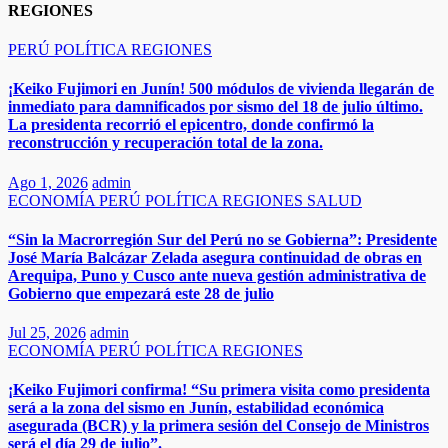
REGIONES
PERÚ
POLÍTICA
REGIONES
¡Keiko Fujimori en Junín! 500 módulos de vivienda llegarán de
inmediato para damnificados por sismo del 18 de julio último.
La presidenta recorrió el epicentro, donde confirmó la
reconstrucción y recuperación total de la zona.
Ago 1, 2026
admin
ECONOMÍA
PERÚ
POLÍTICA
REGIONES
SALUD
“Sin la Macrorregión Sur del Perú no se Gobierna”: Presidente
José María Balcázar Zelada asegura continuidad de obras en
Arequipa, Puno y Cusco ante nueva gestión administrativa de
Gobierno que empezará este 28 de julio
Jul 25, 2026
admin
ECONOMÍA
PERÚ
POLÍTICA
REGIONES
​​​¡Keiko Fujimori confirma! “Su primera visita como presidenta
será a la zona del sismo en Junín, estabilidad económica
asegurada (BCR) y la primera sesión del Consejo de Ministros
será el día 29 de julio”.