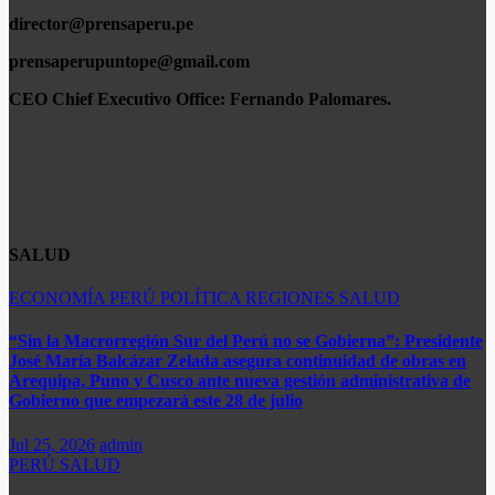
director@prensaperu.pe
prensaperupuntope@gmail.com
CEO Chief Executivo Office:
Fernando Palomares.
SALUD
ECONOMÍA
PERÚ
POLÍTICA
REGIONES
SALUD
“Sin la Macrorregión Sur del Perú no se Gobierna”: Presidente
José María Balcázar Zelada asegura continuidad de obras en
Arequipa, Puno y Cusco ante nueva gestión administrativa de
Gobierno que empezará este 28 de julio
Jul 25, 2026
admin
PERÚ
SALUD