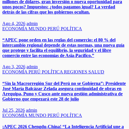
millones de dólares, gran inversión o nueva oportunidad para
unos pocos? Impuestos: ¿todos pagamos igual? La verdad
detrás de las cifras que los gobiernos ocultan.
Ago 4, 2026
admin
ECONOMÍA
MUNDO
PERÚ
POLÍTICA
“APEC pone orden en las reglas del comercio: el 80 % del
intercambio regional depende de estas normas, una nueva guía
que protege y facilita el equilibrio, la seguridad y el libre
comercio entre las economías de Asia-Pacífico.”​
Ago 3, 2026
admin
ECONOMÍA
PERÚ
POLÍTICA
REGIONES
SALUD
“Sin la Macrorregión Sur del Perú no se Gobierna”: Presidente
José María Balcázar Zelada asegura continuidad de obras en
Arequipa, Puno y Cusco ante nueva gestión administrativa de
Gobierno que empezará este 28 de julio
Jul 25, 2026
admin
ECONOMÍA
MUNDO
PERÚ
POLÍTICA
¡APEC 2026 Chengdu-China! “La Inteligencia Artificial une a