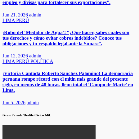
empleo y divisas para fortalecer sus exportaciones”.​
Jun 21, 2026
admin
LIMA
PERÚ
¡Robo del ‘Medidor de Agua’! “¿Qué hacer, sabes cuáles son
tus derechos y cómo evitar cobros indebidos? Conoce tus
obligaciones y tu respaldo legal ante la Sunass”.
Jun 12, 2026
admin
LIMA
PERÚ
POLÍTICA
¡Victoria Cantada Roberto Sánchez Palomino! La democracia
peruana rompe récord con el mitin más grande del presente
siglo, en menos de 48 horas, lleno total el ‘Campo de Marte’ en
Lima.​
Jun 5, 2026
admin
Gran Parada/Desfile Cívico Mil.