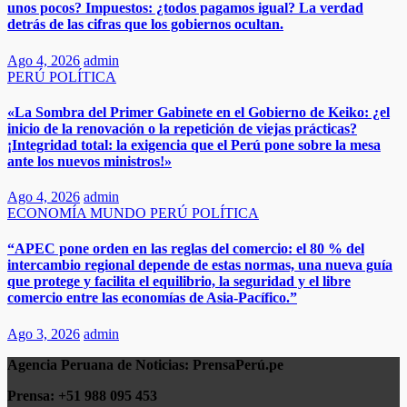
unos pocos? Impuestos: ¿todos pagamos igual? La verdad
detrás de las cifras que los gobiernos ocultan.
Ago 4, 2026
admin
PERÚ
POLÍTICA
«La Sombra del Primer Gabinete en el Gobierno de Keiko: ¿el
inicio de la renovación o la repetición de viejas prácticas?
¡Integridad total: la exigencia que el Perú pone sobre la mesa
ante los nuevos ministros!»
Ago 4, 2026
admin
ECONOMÍA
MUNDO
PERÚ
POLÍTICA
“APEC pone orden en las reglas del comercio: el 80 % del
intercambio regional depende de estas normas, una nueva guía
que protege y facilita el equilibrio, la seguridad y el libre
comercio entre las economías de Asia-Pacífico.”​
Ago 3, 2026
admin
Agencia Peruana de Noticias:
PrensaPerú.pe
Prensa: +51 988 095 453