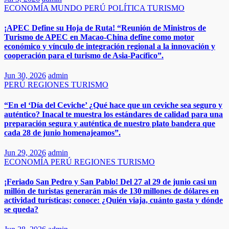
ECONOMÍA
MUNDO
PERÚ
POLÍTICA
TURISMO
¡APEC Define su Hoja de Ruta! “Reunión de Ministros de
Turismo de APEC en Macao-China define como motor
económico y vínculo de integración regional a la innovación y
cooperación para el turismo de Asia‑Pacífico”.
Jun 30, 2026
admin
PERÚ
REGIONES
TURISMO
“En el ‘Día del Ceviche’ ¿Qué hace que un ceviche sea seguro y
auténtico? Inacal te muestra los estándares de calidad para una
preparación segura y auténtica de nuestro plato bandera que
cada 28 de junio homenajeamos”.​​
Jun 29, 2026
admin
ECONOMÍA
PERÚ
REGIONES
TURISMO
¡Feriado San Pedro y San Pablo! Del 27 al 29 de junio casi un
millón de turistas generarán más de 130 millones de dólares en
actividad turísticas; conoce: ¿Quién viaja, cuánto gasta y dónde
se queda?​