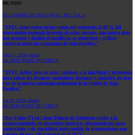
MUNDO
ECONOMÍA
MUNDO
PERÚ
POLÍTICA
“APEC pone orden en las reglas del comercio: el 80 % del
intercambio regional depende de estas normas, una nueva guía
que protege y facilita el equilibrio, la seguridad y el libre
comercio entre las economías de Asia-Pacífico.”​
Ago 3, 2026
admin
MUNDO
PERÚ
POLÍTICA
“APEC define hoja de ruta: combate a la tala ilegal y tecnología
para salvar los bosques; manglares, bosques y ciudades, los tres
ejes de la nueva estrategia ambiental de la región de Asia-
Pacífico”.
Jul 30, 2026
admin
MUNDO
PERÚ
POLÍTICA
“Rey Felipe VI en Lima: Palacio de Gobierno recibe a la
realeza española en encuentro histórico, afianzando los lazos
comerciales y de seguridad, intercambio de transacciones con
España alcanza cifra récord en el 2025”.​