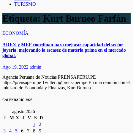
TURISMO
Etiqueta:
Kurt Burneo Farfán
ECONOMÍA
ADEX y MEF coordinan para mejorar capacidad del sector
joyería, mejorando la escasez de materia prima en el mercado
global.
Ago 19, 2022
admin
Agencia Peruana de Noticias PRENSAPERU.PE
https://prensaperu.pe Twitter: @prensaperupe En una reunión con el
ministro de Economía y Finanzas, Kurt Burneo…
CALENDARIO 2025
agosto 2026
L
M
X
J
V
S
D
1
2
3
4
5
6
7
8
9