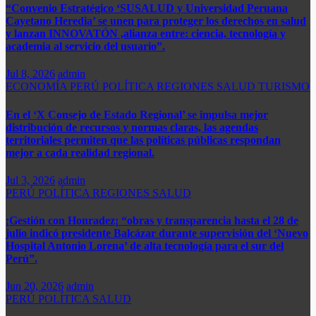
“Convenio Estratégico ‘SUSALUD y Universidad Peruana
Cayetano Heredia’ se unen para proteger los derechos en salud
y lanzan INNOVATÓN ,alianza entre: ​ciencia, tecnología y
academia al servicio del usuario”.
Jul 8, 2026
admin
ECONOMÍA
PERÚ
POLÍTICA
REGIONES
SALUD
TURISMO
En el ‘X Consejo de Estado Regional’ se impulsa mejor
distribución de recursos y normas claras, las agendas
territoriales permiten que las políticas públicas respondan
mejor a cada realidad regional.
Jul 3, 2026
admin
PERÚ
POLÍTICA
REGIONES
SALUD
¡Gestión con Honradez¡ “obras y transparencia hasta el 28 de
julio indicó presidente Balcázar durante supervisión del ‘Nuevo
Hospital Antonio Lorena’ de alta tecnología para el sur del
Perú”.​
Jun 20, 2026
admin
PERÚ
POLÍTICA
SALUD