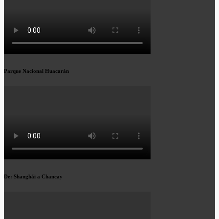
Parque Nacional Huacarán
De: Shanghái a Chancay