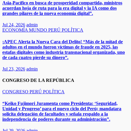
Asia-Pacífico en busca de prosperidad compartida, ministros
acuerdan hoja de ruta para la era digital y la IA como dos
grandes pilares de la nueva economía digital”.
Jul 24, 2026
admin
ECONOMÍA
MUNDO
PERÚ
POLÍTICA
¡APEC Alerta la Nueva Cara del Delito! “Más de la mitad de
adultos en el mundo fueron víctimas de fraude en 2025, las
estafas digitales como industria transnacional organizada, uno
de cada cuatro pierde su dinero”.​
Jul 23, 2026
admin
CONGRESO DE LA REPÚBLICA
CONGRESO
PERÚ
POLÍTICA
“Keiko Fujimori Juramenta como Presidenta: ‘Seguridad,
Unidad y Progreso’ para el nuevo ciclo del Perú; mandatara
solicita delegación de facultades y señala respaldo a la
independencia de poderes durante su administración”.
Jul 29, 2026
admin