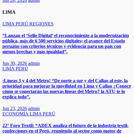
Jun 28, 2026
admin
LIMA
LIMA
PERÚ
REGIONES
“Lanzan el ‘Sello Digital’ el reconocimiento a la modernización
pública, más de 6 500 servicios digitales; el avance del Estado
peruano con criterios técnicos y evidencia para un país con
menos brechas y más igualdad”.
Jun 30, 2026
admin
LIMA
PERÚ
¡Líneas 3 y 4 del Metro! “De norte a sur y del Callao al este, la
prioridad para mejorar la movilidad en Lima y Callao ¿Conoce
cómo se conectarán las nuevas líneas del Metro? la ATU te lo
explica todo”.
Jun 23, 2026
admin
ECONOMÍA
LIMA
PERÚ
22° Foro Textil: “ADEX analiza el futuro de la industria textil-
confecciones en el Perú, reuniendo al sector como motor de