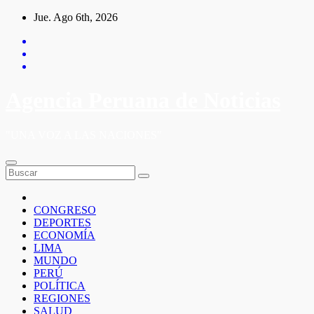
Saltar
Jue. Ago 6th, 2026
al
contenido
Agencia Peruana de Noticias
"UNA VOZ A LAS NACIONES"
CONGRESO
DEPORTES
ECONOMÍA
LIMA
MUNDO
PERÚ
POLÍTICA
REGIONES
SALUD