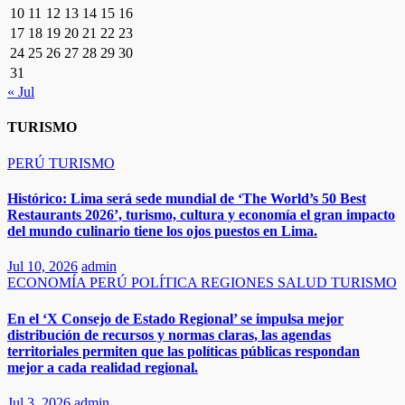
10
11
12
13
14
15
16
17
18
19
20
21
22
23
24
25
26
27
28
29
30
31
« Jul
TURISMO
PERÚ
TURISMO
Histórico: Lima será sede mundial de ‘The World’s 50 Best
Restaurants 2026’, turismo, cultura y economía el gran impacto
del mundo culinario tiene los ojos puestos en Lima.
Jul 10, 2026
admin
ECONOMÍA
PERÚ
POLÍTICA
REGIONES
SALUD
TURISMO
En el ‘X Consejo de Estado Regional’ se impulsa mejor
distribución de recursos y normas claras, las agendas
territoriales permiten que las políticas públicas respondan
mejor a cada realidad regional.
Jul 3, 2026
admin