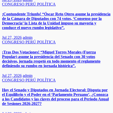
CONGRESO
PERÚ
POLÍTICA
¡Contundente Triunfo! “Óscar Reto Otero asume la presidencia
de la Cámara de Diputados con 74 votos, ‘Consenso por la
Democracia’ la Lista de la Unidad impuso su mayoría y
conduce el nuevo rumbo legislativo”.
Jul 27, 2026
admin
CONGRESO
PERÚ
POLÍTICA
¡Tras Dos Votaciones! “Miguel Torres Morales (Fuerza
Popular) asume la presidencia del Senado con 30 votos
decisivos, jornada respetó en todo momento el reglamento
definiendo su rumbo en jornada histórica”.
Jul 27, 2026
admin
CONGRESO
PERÚ
POLÍTICA
Hoy el Senado y Diputados en Jornada Electoral: Disputa por
el Equilibrio y el Poder en el ‘Parlamento Peruano’, ¿Conozca
a los Candidatos y las claves del proceso para el Periodo Anual
de Sesiones 2026-2027?