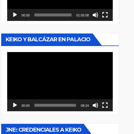
00:00
01:05:08
KEIKO Y BALCÁZAR EN PALACIO
Reproductor
de
vídeo
00:00
08:24
JNE: CREDENCIALES A KEIKO