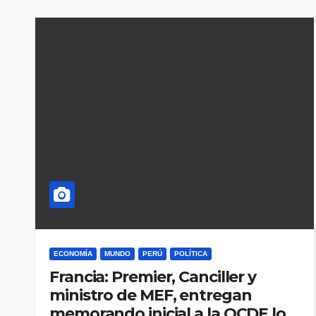
ECONOMÍA
MUNDO
PERÚ
POLÍTICA
Francia: Premier, Canciller y
ministro de MEF, entregan
memorando inicial a la OCDE lo