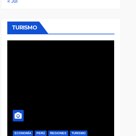
« Jul
TURISMO
ECONOMÍA
PERÚ
POLÍTICA
R
TURISMO