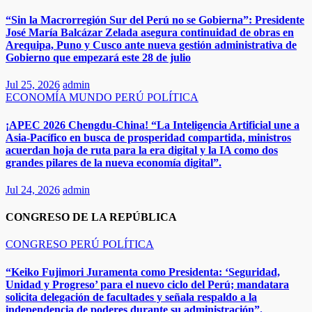
“Sin la Macrorregión Sur del Perú no se Gobierna”: Presidente
José María Balcázar Zelada asegura continuidad de obras en
Arequipa, Puno y Cusco ante nueva gestión administrativa de
Gobierno que empezará este 28 de julio
Jul 25, 2026
admin
ECONOMÍA
MUNDO
PERÚ
POLÍTICA
¡APEC 2026 Chengdu-China! “La Inteligencia Artificial une a
Asia-Pacífico en busca de prosperidad compartida, ministros
acuerdan hoja de ruta para la era digital y la IA como dos
grandes pilares de la nueva economía digital”.
Jul 24, 2026
admin
CONGRESO DE LA REPÚBLICA
CONGRESO
PERÚ
POLÍTICA
“Keiko Fujimori Juramenta como Presidenta: ‘Seguridad,
Unidad y Progreso’ para el nuevo ciclo del Perú; mandatara
solicita delegación de facultades y señala respaldo a la
independencia de poderes durante su administración”.