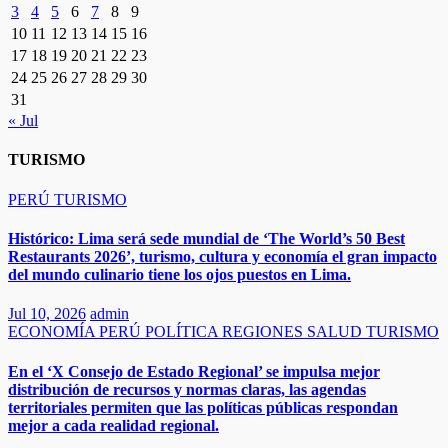
3
4
5
6
7
8
9
10
11
12
13
14
15
16
17
18
19
20
21
22
23
24
25
26
27
28
29
30
31
« Jul
TURISMO
PERÚ
TURISMO
Histórico: Lima será sede mundial de ‘The World’s 50 Best
Restaurants 2026’, turismo, cultura y economía el gran impacto
del mundo culinario tiene los ojos puestos en Lima.
Jul 10, 2026
admin
ECONOMÍA
PERÚ
POLÍTICA
REGIONES
SALUD
TURISMO
En el ‘X Consejo de Estado Regional’ se impulsa mejor
distribución de recursos y normas claras, las agendas
territoriales permiten que las políticas públicas respondan
mejor a cada realidad regional.