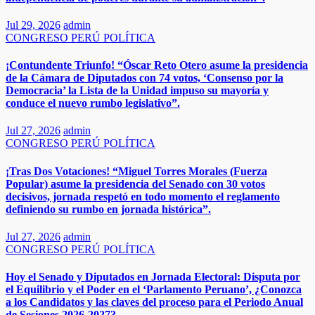
Jul 29, 2026
admin
CONGRESO
PERÚ
POLÍTICA
¡Contundente Triunfo! “Óscar Reto Otero asume la presidencia
de la Cámara de Diputados con 74 votos, ‘Consenso por la
Democracia’ la Lista de la Unidad impuso su mayoría y
conduce el nuevo rumbo legislativo”.
Jul 27, 2026
admin
CONGRESO
PERÚ
POLÍTICA
¡Tras Dos Votaciones! “Miguel Torres Morales (Fuerza
Popular) asume la presidencia del Senado con 30 votos
decisivos, jornada respetó en todo momento el reglamento
definiendo su rumbo en jornada histórica”.
Jul 27, 2026
admin
CONGRESO
PERÚ
POLÍTICA
Hoy el Senado y Diputados en Jornada Electoral: Disputa por
el Equilibrio y el Poder en el ‘Parlamento Peruano’, ¿Conozca
a los Candidatos y las claves del proceso para el Periodo Anual
de Sesiones 2026-2027?