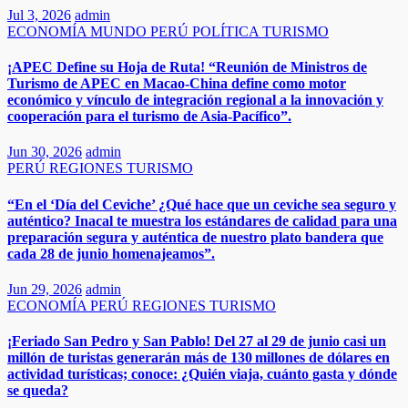
Jul 3, 2026
admin
ECONOMÍA
MUNDO
PERÚ
POLÍTICA
TURISMO
¡APEC Define su Hoja de Ruta! “Reunión de Ministros de
Turismo de APEC en Macao-China define como motor
económico y vínculo de integración regional a la innovación y
cooperación para el turismo de Asia‑Pacífico”.
Jun 30, 2026
admin
PERÚ
REGIONES
TURISMO
“En el ‘Día del Ceviche’ ¿Qué hace que un ceviche sea seguro y
auténtico? Inacal te muestra los estándares de calidad para una
preparación segura y auténtica de nuestro plato bandera que
cada 28 de junio homenajeamos”.​​
Jun 29, 2026
admin
ECONOMÍA
PERÚ
REGIONES
TURISMO
¡Feriado San Pedro y San Pablo! Del 27 al 29 de junio casi un
millón de turistas generarán más de 130 millones de dólares en
actividad turísticas; conoce: ¿Quién viaja, cuánto gasta y dónde
se queda?​