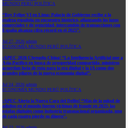
MUNDO
PERÚ
POLÍTICA
“Rey Felipe VI en Lima: Palacio de Gobierno recibe a la
realeza española en encuentro histórico, afianzando los lazos
comerciales y de seguridad, intercambio de transacciones con
España alcanza cifra récord en el 2025”.​
Jul 27, 2026
admin
ECONOMÍA
MUNDO
PERÚ
POLÍTICA
¡APEC 2026 Chengdu-China! “La Inteligencia Artificial une a
Asia-Pacífico en busca de prosperidad compartida, ministros
acuerdan hoja de ruta para la era digital y la IA como dos
grandes pilares de la nueva economía digital”.
Jul 24, 2026
admin
ECONOMÍA
MUNDO
PERÚ
POLÍTICA
¡APEC Alerta la Nueva Cara del Delito! “Más de la mitad de
adultos en el mundo fueron víctimas de fraude en 2025, las
estafas digitales como industria transnacional organizada, uno
de cada cuatro pierde su dinero”.​
Jul 23, 2026
admin