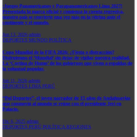
¡Juegos Panamericanos y Parapanamericanos Lima 2027!
Presentada la marca oficial y comienza la cuenta regresiva,
nuestro país se convierte una vez más en la vitrina ante el
continente y el mundo.​
Jun 13, 2026
admin
DEPORTES
MUNDO
POLÍTICA
Copa Mundial de la FIFA 2026: ¿Fiesta o distracción?
Disfrutemos el ‘Mundial’ sin dejar de vigilar nuestra realidad.
La ‘Cortina de Humo’ de los gobiernos que viven a espaldas de
la voluntad popular.
Jun 11, 2026
admin
DEPORTES
LIMA
PERÚ
“Pol Deportes”, el joven narrador de 15 años de Andahuaylas
que conmovió al mundo se reúne con el presidente Jerí en
Palacio.
Dic 6, 2025
admin
DEPORTES
PERÚ
POLÍTICA
REGIONES