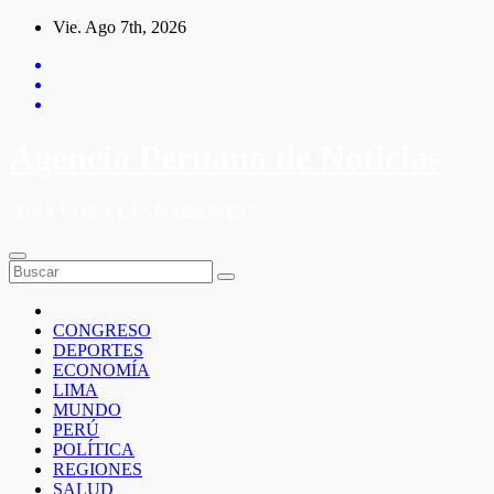
Saltar
Vie. Ago 7th, 2026
al
contenido
Agencia Peruana de Noticias
"UNA VOZ A LAS NACIONES"
CONGRESO
DEPORTES
ECONOMÍA
LIMA
MUNDO
PERÚ
POLÍTICA
REGIONES
SALUD