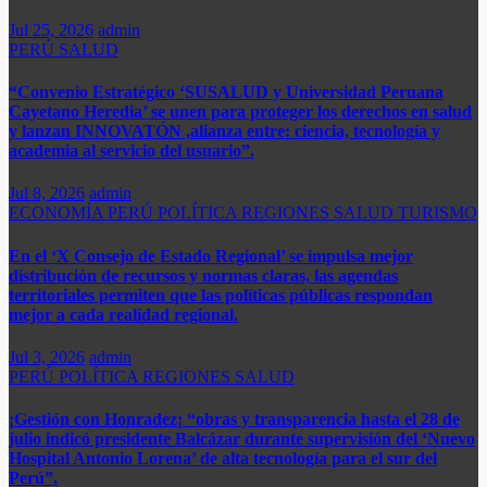
Jul 25, 2026
admin
PERÚ
SALUD
“Convenio Estratégico ‘SUSALUD y Universidad Peruana
Cayetano Heredia’ se unen para proteger los derechos en salud
y lanzan INNOVATÓN ,alianza entre: ​ciencia, tecnología y
academia al servicio del usuario”.
Jul 8, 2026
admin
ECONOMÍA
PERÚ
POLÍTICA
REGIONES
SALUD
TURISMO
En el ‘X Consejo de Estado Regional’ se impulsa mejor
distribución de recursos y normas claras, las agendas
territoriales permiten que las políticas públicas respondan
mejor a cada realidad regional.
Jul 3, 2026
admin
PERÚ
POLÍTICA
REGIONES
SALUD
¡Gestión con Honradez¡ “obras y transparencia hasta el 28 de
julio indicó presidente Balcázar durante supervisión del ‘Nuevo
Hospital Antonio Lorena’ de alta tecnología para el sur del
Perú”.​