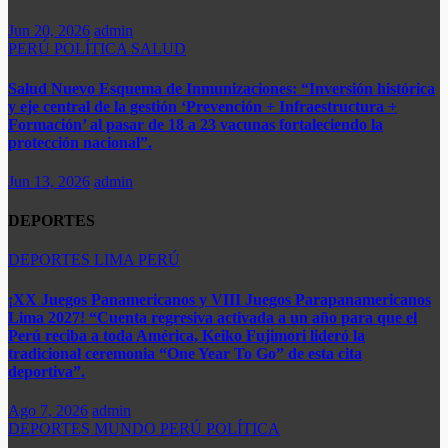
Jun 20, 2026
admin
PERÚ
POLÍTICA
SALUD
Salud Nuevo Esquema de Inmunizaciones: “Inversión histórica
y eje central de la gestión ‘Prevención + Infraestructura +
Formación’ al pasar de 18 a 23 vacunas fortaleciendo la
protección nacional”.
Jun 13, 2026
admin
DEPORTES
DEPORTES
LIMA
PERÚ
¡XX Juegos Panamericanos y VIII Juegos Parapanamericanos
Lima 2027! “Cuenta regresiva activada a un año para que el
Perú reciba a toda América, Keiko Fujimori lideró la
tradicional ceremonia “One Year To Go” de esta cita
deportiva”.
Ago 7, 2026
admin
DEPORTES
MUNDO
PERÚ
POLÍTICA