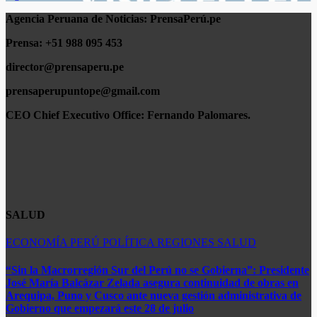
Agencia Peruana de Noticias:
PrensaPerú.pe
Prensa: +51 988 095 453
director@prensaperu.pe
prensaperupuntope@gmail.com
CEO Chief Executivo Office:
Fernando Palomares.
SALUD
ECONOMÍA
PERÚ
POLÍTICA
REGIONES
SALUD
“Sin la Macrorregión Sur del Perú no se Gobierna”: Presidente
José María Balcázar Zelada asegura continuidad de obras en
Arequipa, Puno y Cusco ante nueva gestión administrativa de
Gobierno que empezará este 28 de julio