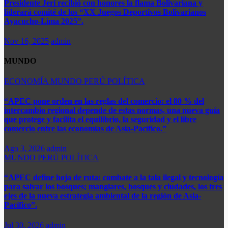
Presidente Jerí recibió con honores la flama Bolivariana y
liderará comité de los “XX Juegos Deportivos Bolivarianos
Ayacucho-Lima 2025”.
Nov 16, 2025
admin
MUNDO
ECONOMÍA
MUNDO
PERÚ
POLÍTICA
“APEC pone orden en las reglas del comercio: el 80 % del
intercambio regional depende de estas normas, una nueva guía
que protege y facilita el equilibrio, la seguridad y el libre
comercio entre las economías de Asia-Pacífico.”​
Ago 3, 2026
admin
MUNDO
PERÚ
POLÍTICA
“APEC define hoja de ruta: combate a la tala ilegal y tecnología
para salvar los bosques; manglares, bosques y ciudades, los tres
ejes de la nueva estrategia ambiental de la región de Asia-
Pacífico”.
Jul 30, 2026
admin