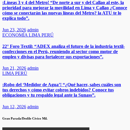
¡Líneas 3 y 4 del Metro! “De norte a sur y del Callao al este, la
prioridad para mejorar la movilidad en Lima y Callao ¿Conoce
cómo se conectarán las nuevas líneas del Metro? la ATU te lo
explica todo”.
Jun 23, 2026
admin
ECONOMÍA
LIMA
PERÚ
22° Foro Textil: “ADEX analiza el futuro de la industria textil-
confecciones en el Perú, reuniendo al sector como motor de
empleo y divisas para fortalecer sus exportaciones”.​
Jun 21, 2026
admin
LIMA
PERÚ
¡Robo del ‘Medidor de Agua’! “¿Qué hacer, sabes cuáles son
tus derechos y cómo evitar cobros indebidos? Conoce tus
obligaciones y tu respaldo legal ante la Sunass”.
Jun 12, 2026
admin
Gran Parada/Desfile Cívico Mil.