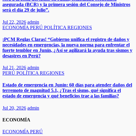
asegurada (BCR) y la primera sesión del Consejo de Ministros
será el día 29 de julio”.
Jul 22, 2026
admin
ECONOMÍA
PERÚ
POLÍTICA
REGIONES
¡PCM Reglas Claras! “Gobierno unifica el registro de daños y
necesidades en emergencias, la nueva norma para enfrentar el
fuerte temblor en Junín, ¿Así se agilizará la ayuda tras sismos y
desastres en Perú?​
Jul 21, 2026
admin
PERÚ
POLÍTICA
REGIONES
Estado de emergencia en Junín: 60 días para atender daños del
terremoto de magnitud 5.1, ¿Tras el sismo, qué significa el
estado de emergencia y qué beneficios trae a las familias?
Jul 20, 2026
admin
ECONOMÍA
ECONOMÍA
PERÚ