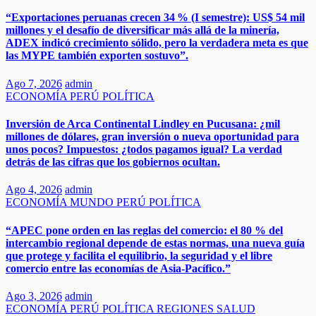
“Exportaciones peruanas crecen 34 % (I semestre): US$ 54 mil
millones y el desafío de diversificar más allá de la minería,
ADEX indicó crecimiento sólido, pero la verdadera meta es que
las MYPE también exporten sostuvo”.​​
Ago 7, 2026
admin
ECONOMÍA
PERÚ
POLÍTICA
Inversión de Arca Continental Lindley en Pucusana: ¿mil
millones de dólares, gran inversión o nueva oportunidad para
unos pocos? Impuestos: ¿todos pagamos igual? La verdad
detrás de las cifras que los gobiernos ocultan.
Ago 4, 2026
admin
ECONOMÍA
MUNDO
PERÚ
POLÍTICA
“APEC pone orden en las reglas del comercio: el 80 % del
intercambio regional depende de estas normas, una nueva guía
que protege y facilita el equilibrio, la seguridad y el libre
comercio entre las economías de Asia-Pacífico.”​
Ago 3, 2026
admin
ECONOMÍA
PERÚ
POLÍTICA
REGIONES
SALUD