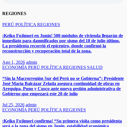
REGIONES
PERÚ
POLÍTICA
REGIONES
¡Keiko Fujimori en Junín! 500 módulos de vivienda llegarán de
inmediato para damnificados por sismo del 18 de julio último.
La presidenta recorrió el epicentro, donde confirmó la
reconstrucción y recuperación total de la zona.
Ago 1, 2026
admin
ECONOMÍA
PERÚ
POLÍTICA
REGIONES
SALUD
“Sin la Macrorregión Sur del Perú no se Gobierna”: Presidente
José María Balcázar Zelada asegura continuidad de obras en
Arequipa, Puno y Cusco ante nueva gestión administrativa de
Gobierno que empezará este 28 de julio
Jul 25, 2026
admin
ECONOMÍA
PERÚ
POLÍTICA
REGIONES
​​​¡Keiko Fujimori confirma! “Su primera visita como presidenta
será a la zona del sismo en Junín, estabilidad económica