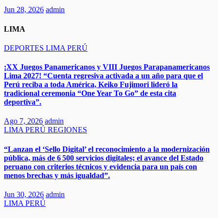
Jun 28, 2026
admin
LIMA
DEPORTES
LIMA
PERÚ
¡XX Juegos Panamericanos y VIII Juegos Parapanamericanos
Lima 2027! “Cuenta regresiva activada a un año para que el
Perú reciba a toda América, Keiko Fujimori lideró la
tradicional ceremonia “One Year To Go” de esta cita
deportiva”.
Ago 7, 2026
admin
LIMA
PERÚ
REGIONES
“Lanzan el ‘Sello Digital’ el reconocimiento a la modernización
pública, más de 6 500 servicios digitales; el avance del Estado
peruano con criterios técnicos y evidencia para un país con
menos brechas y más igualdad”.
Jun 30, 2026
admin
LIMA
PERÚ