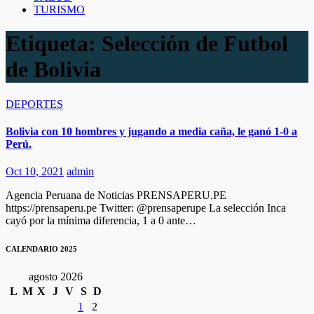
TURISMO
Etiqueta:
Selección de Futbol
de Bolivia
DEPORTES
Bolivia con 10 hombres y jugando a media caña, le ganó 1-0 a
Perú.
Oct 10, 2021
admin
Agencia Peruana de Noticias PRENSAPERU.PE
https://prensaperu.pe Twitter: @prensaperupe La selección Inca
cayó por la mínima diferencia, 1 a 0 ante…
CALENDARIO 2025
agosto 2026
L
M
X
J
V
S
D
1
2