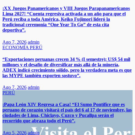
¡XX Juegos Panamericanos y VIII Juegos Parapanamericanos
Lima 2027! “Cuenta regresiva activada a un año para que el
Perú reciba a toda América, Keiko Fujimori lideró la
tradicional ceremonia “One Year To Go” de esta cita
deportiva”.
Ago 7, 2026
admin
ECONOMÍA
PERÚ
“Exportaciones peruanas crecen 34 % (I semestre): US$ 54 mil
millones y el desafío de diversificar más allá de la minería,
ADEX indicó crecimiento sólido, pero la verdadera meta es que
las MYPE también exporten sostuvo”.​​
Ago 7, 2026
admin
PERÚ
¡Papa León XIV Regresa a Casa! “El Sumo Pontífice que es
peruano de corazón visitará el país del 6 al 17 de noviembre, las
ciudades de Lima, Chiclayo, Cuzco y Pucallpa serán el
recorrido que abraza todo el Perú”.​
Ago 5, 2026
admin