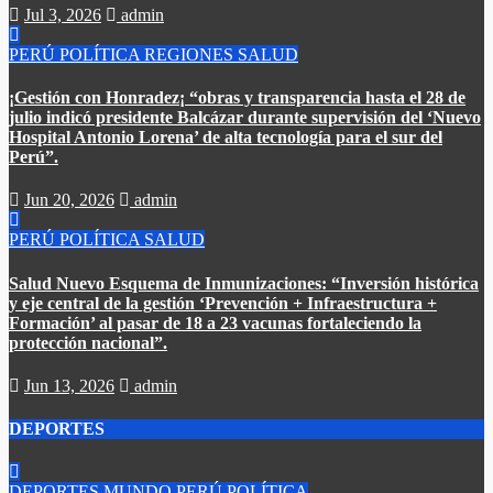
Jul 3, 2026
admin
PERÚ
POLÍTICA
REGIONES
SALUD
¡Gestión con Honradez¡ “obras y transparencia hasta el 28 de
julio indicó presidente Balcázar durante supervisión del ‘Nuevo
Hospital Antonio Lorena’ de alta tecnología para el sur del
Perú”.​
Jun 20, 2026
admin
PERÚ
POLÍTICA
SALUD
Salud Nuevo Esquema de Inmunizaciones: “Inversión histórica
y eje central de la gestión ‘Prevención + Infraestructura +
Formación’ al pasar de 18 a 23 vacunas fortaleciendo la
protección nacional”.
Jun 13, 2026
admin
DEPORTES
DEPORTES
MUNDO
PERÚ
POLÍTICA