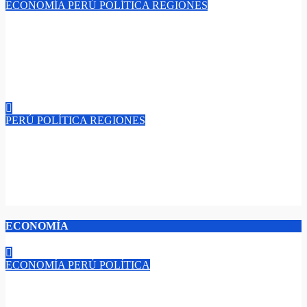
ECONOMÍA
PERÚ
POLÍTICA
REGIONES
¡PCM Reglas Claras! “Gobierno unifica el registro de daños y
necesidades en emergencias, la nueva norma para enfrentar el
fuerte temblor en Junín, ¿Así se agilizará la ayuda tras sismos y
desastres en Perú?​
Jul 21, 2026
admin
PERÚ
POLÍTICA
REGIONES
Estado de emergencia en Junín: 60 días para atender daños del
terremoto de magnitud 5.1, ¿Tras el sismo, qué significa el
estado de emergencia y qué beneficios trae a las familias?
Jul 20, 2026
admin
ECONOMÍA
ECONOMÍA
PERÚ
POLÍTICA
Inversión de Arca Continental Lindley en Pucusana: ¿mil
millones de dólares, gran inversión o nueva oportunidad para