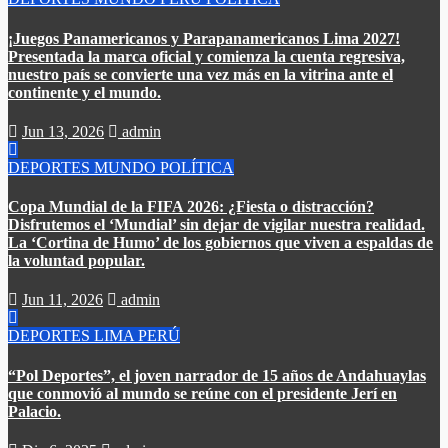
¡Juegos Panamericanos y Parapanamericanos Lima 2027!
Presentada la marca oficial y comienza la cuenta regresiva,
nuestro país se convierte una vez más en la vitrina ante el
continente y el mundo.​
Jun 13, 2026
admin
DEPORTES
MUNDO
POLÍTICA
Copa Mundial de la FIFA 2026: ¿Fiesta o distracción?
Disfrutemos el ‘Mundial’ sin dejar de vigilar nuestra realidad.
La ‘Cortina de Humo’ de los gobiernos que viven a espaldas de
la voluntad popular.
Jun 11, 2026
admin
DEPORTES
LIMA
PERÚ
“Pol Deportes”, el joven narrador de 15 años de Andahuaylas
que conmovió al mundo se reúne con el presidente Jerí en
Palacio.