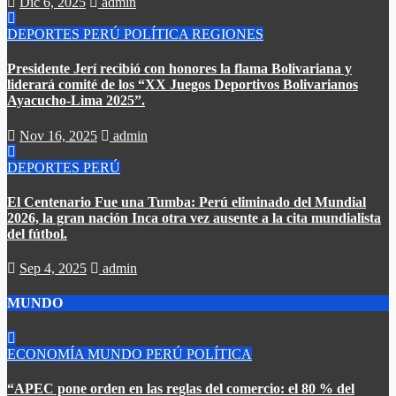
Dic 6, 2025
admin
DEPORTES
PERÚ
POLÍTICA
REGIONES
Presidente Jerí recibió con honores la flama Bolivariana y
liderará comité de los “XX Juegos Deportivos Bolivarianos
Ayacucho-Lima 2025”.
Nov 16, 2025
admin
DEPORTES
PERÚ
El Centenario Fue una Tumba: Perú eliminado del Mundial
2026, la gran nación Inca otra vez ausente a la cita mundialista
del fútbol.
Sep 4, 2025
admin
MUNDO
ECONOMÍA
MUNDO
PERÚ
POLÍTICA
“APEC pone orden en las reglas del comercio: el 80 % del