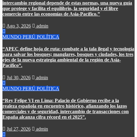
intercambio regional depende de estas normas, una nueva guía
que protege y facilita el equilibrio, la seguridad y el libre
comercio entre las economías de Asia-Pacífico.”​
Ago 3, 2026
admin
MUNDO
PERÚ
POLÍTICA
“APEC define hoja de ruta: combate a la tala ilegal y tecnología
para salvar los bosques; manglares, bosques y ciudades, los tres
ejes de la nueva estrategia ambiental de la región de Asia-
Pacífico”.
Jul 30, 2026
admin
MUNDO
PERÚ
POLÍTICA
“Rey Felipe VI en Lima: Palacio de Gobierno recibe a la
realeza española en encuentro histórico, afianzando los lazos
comerciales y de seguridad, intercambio de transacciones con
España alcanza cifra récord en el 2025”.​
Jul 27, 2026
admin