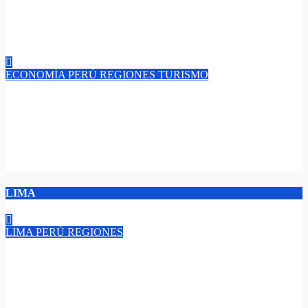
preparación segura y auténtica de nuestro plato bandera que
cada 28 de junio homenajeamos”.​​
Jun 29, 2026
admin
ECONOMÍA
PERÚ
REGIONES
TURISMO
¡Feriado San Pedro y San Pablo! Del 27 al 29 de junio casi un
millón de turistas generarán más de 130 millones de dólares en
actividad turísticas; conoce: ¿Quién viaja, cuánto gasta y dónde
se queda?​
Jun 28, 2026
admin
LIMA
LIMA
PERÚ
REGIONES
“Lanzan el ‘Sello Digital’ el reconocimiento a la modernización
pública, más de 6 500 servicios digitales; el avance del Estado
peruano con criterios técnicos y evidencia para un país con
menos brechas y más igualdad”.