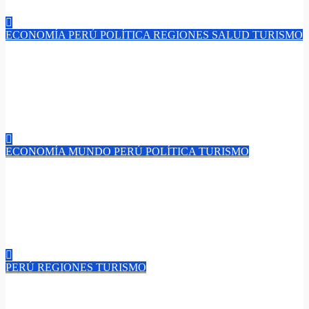
Jul 10, 2026
admin
ECONOMÍA
PERÚ
POLÍTICA
REGIONES
SALUD
TURISMO
En el ‘X Consejo de Estado Regional’ se impulsa mejor
distribución de recursos y normas claras, las agendas
territoriales permiten que las políticas públicas respondan
mejor a cada realidad regional.
Jul 3, 2026
admin
ECONOMÍA
MUNDO
PERÚ
POLÍTICA
TURISMO
¡APEC Define su Hoja de Ruta! “Reunión de Ministros de
Turismo de APEC en Macao-China define como motor
económico y vínculo de integración regional a la innovación y
cooperación para el turismo de Asia‑Pacífico”.
Jun 30, 2026
admin
PERÚ
REGIONES
TURISMO
“En el ‘Día del Ceviche’ ¿Qué hace que un ceviche sea seguro y
auténtico? Inacal te muestra los estándares de calidad para una