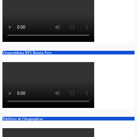
Vicepresidenta BYU Renata Fors
Teleférico de Choquequirao