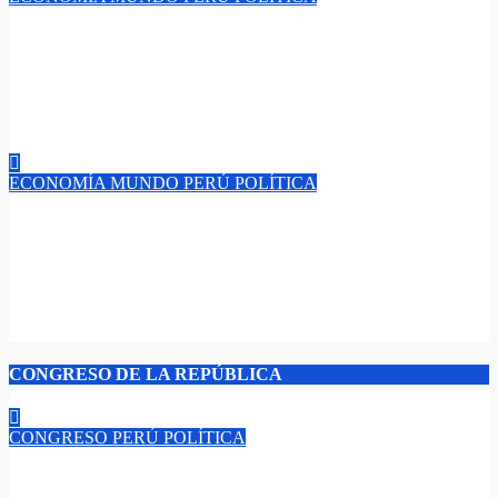
¡APEC 2026 Chengdu-China! “La Inteligencia Artificial une a
Asia-Pacífico en busca de prosperidad compartida, ministros
acuerdan hoja de ruta para la era digital y la IA como dos
grandes pilares de la nueva economía digital”.
Jul 24, 2026
admin
ECONOMÍA
MUNDO
PERÚ
POLÍTICA
¡APEC Alerta la Nueva Cara del Delito! “Más de la mitad de
adultos en el mundo fueron víctimas de fraude en 2025, las
estafas digitales como industria transnacional organizada, uno
de cada cuatro pierde su dinero”.​
Jul 23, 2026
admin
CONGRESO DE LA REPÚBLICA
CONGRESO
PERÚ
POLÍTICA
“Keiko Fujimori Juramenta como Presidenta: ‘Seguridad,