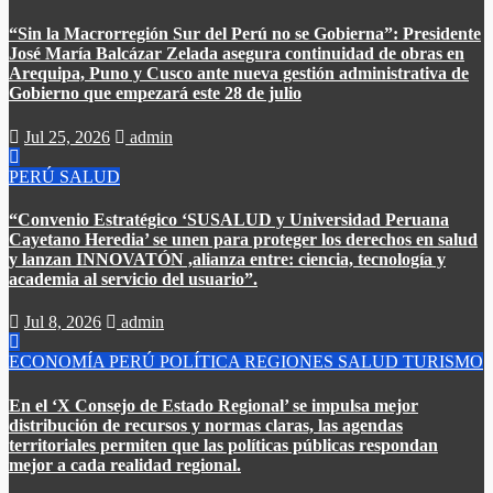
“Sin la Macrorregión Sur del Perú no se Gobierna”: Presidente
José María Balcázar Zelada asegura continuidad de obras en
Arequipa, Puno y Cusco ante nueva gestión administrativa de
Gobierno que empezará este 28 de julio
Jul 25, 2026
admin
PERÚ
SALUD
“Convenio Estratégico ‘SUSALUD y Universidad Peruana
Cayetano Heredia’ se unen para proteger los derechos en salud
y lanzan INNOVATÓN ,alianza entre: ​ciencia, tecnología y
academia al servicio del usuario”.
Jul 8, 2026
admin
ECONOMÍA
PERÚ
POLÍTICA
REGIONES
SALUD
TURISMO
En el ‘X Consejo de Estado Regional’ se impulsa mejor
distribución de recursos y normas claras, las agendas
territoriales permiten que las políticas públicas respondan
mejor a cada realidad regional.