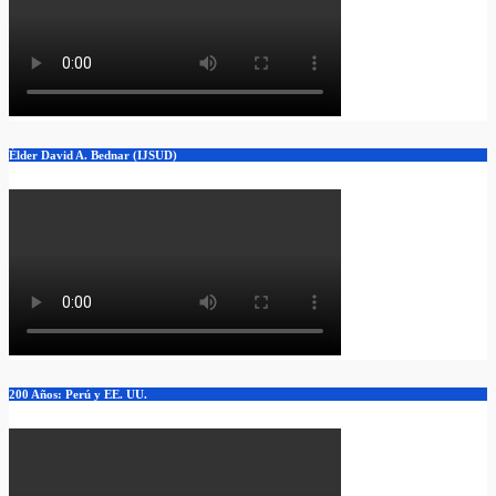
Élder David A. Bednar (IJSUD)
200 Años: Perú y EE. UU.