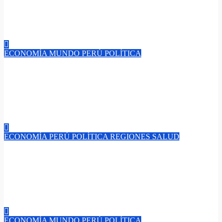
unos pocos? Impuestos: ¿todos pagamos igual? La verdad
detrás de las cifras que los gobiernos ocultan.
Ago 4, 2026
admin
ECONOMÍA
MUNDO
PERÚ
POLÍTICA
“APEC pone orden en las reglas del comercio: el 80 % del
intercambio regional depende de estas normas, una nueva guía
que protege y facilita el equilibrio, la seguridad y el libre
comercio entre las economías de Asia-Pacífico.”​
Ago 3, 2026
admin
ECONOMÍA
PERÚ
POLÍTICA
REGIONES
SALUD
“Sin la Macrorregión Sur del Perú no se Gobierna”: Presidente
José María Balcázar Zelada asegura continuidad de obras en
Arequipa, Puno y Cusco ante nueva gestión administrativa de
Gobierno que empezará este 28 de julio
Jul 25, 2026
admin
ECONOMÍA
MUNDO
PERÚ
POLÍTICA