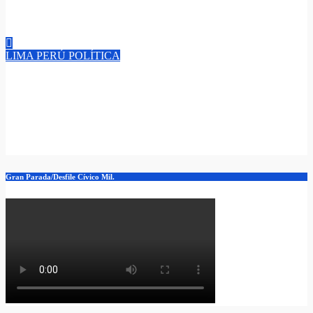
obligaciones y tu respaldo legal ante la Sunass”.
Jun 12, 2026
admin
LIMA
PERÚ
POLÍTICA
¡Victoria Cantada Roberto Sánchez Palomino! La democracia
peruana rompe récord con el mitin más grande del presente
siglo, en menos de 48 horas, lleno total el ‘Campo de Marte’ en
Lima.​
Jun 5, 2026
admin
Gran Parada/Desfile Cívico Mil.