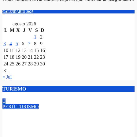
CALENDARIO 2025
agosto 2026
L
M
X
J
V
S
D
1
2
3
4
5
6
7
8
9
10
11
12
13
14
15
16
17
18
19
20
21
22
23
24
25
26
27
28
29
30
31
« Jul
TURISMO
PERÚ
TURISMO
Histórico: Lima será sede mundial de ‘The World’s 50 Best
Restaurants 2026’, turismo, cultura y economía el gran impacto
del mundo culinario tiene los ojos puestos en Lima.