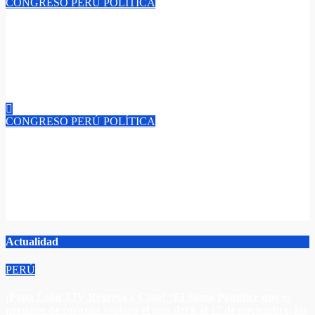
CONGRESO
PERÚ
POLÍTICA
Hoy el Senado y Diputados en Jornada Electoral: Disputa por
el Equilibrio y el Poder en el ‘Parlamento Peruano’, ¿Conozca
a los Candidatos y las claves del proceso para el Periodo Anual
de Sesiones 2026-2027?
Jul 26, 2026
admin
CONGRESO
PERÚ
POLÍTICA
¡Domingo 26 de Julio! “Fecha clave para la democracia
Peruana, se eligen las Mesas Directivas del Senado y Diputados
¿Conoce cómo será la elección de autoridades del ‘Parlamento
Peruano’ para el Periodo 2026-2027?”.
Jul 24, 2026
admin
Actualidad
PERÚ
¡Papa León XIV Regresa a Casa! “El Sumo Pontífice que es
peruano de corazón visitará el país del 6 al 17 de noviembre, las