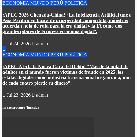
ECONOMÍA
MUNDO
PERÚ
POLÍTICA
¡APEC 2026 Chengdu-China! “La Inteligencia Artificial une a
Asia-Pacífico en busca de prosperidad compartida, ministros
acuerdan hoja de ruta para la era digital y la IA como dos
grandes pilares de la nueva economía digital”.
Jul 24, 2026
admin
ECONOMÍA
MUNDO
PERÚ
POLÍTICA
¡APEC Alerta la Nueva Cara del Delito! “Más de la mitad de
adultos en el mundo fueron víctimas de fraude en 2025, las
estafas digitales como industria transnacional organizada, uno
de cada cuatro pierde su dinero”.​
Jul 23, 2026
admin
Infraestructura Turística