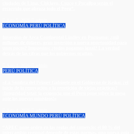
ciudades de Lima, Chiclayo, Cuzco y Pucallpa serán el
recorrido que abraza todo el Perú”.​
Ago 5, 2026
admin
ECONOMÍA
PERÚ
POLÍTICA
Inversión de Arca Continental Lindley en Pucusana: ¿mil
millones de dólares, gran inversión o nueva oportunidad para
unos pocos? Impuestos: ¿todos pagamos igual? La verdad
detrás de las cifras que los gobiernos ocultan.
Ago 4, 2026
admin
PERÚ
POLÍTICA
«La Sombra del Primer Gabinete en el Gobierno de Keiko: ¿el
inicio de la renovación o la repetición de viejas prácticas?
¡Integridad total: la exigencia que el Perú pone sobre la mesa
ante los nuevos ministros!»
Ago 4, 2026
admin
ECONOMÍA
MUNDO
PERÚ
POLÍTICA
“APEC pone orden en las reglas del comercio: el 80 % del
intercambio regional depende de estas normas, una nueva guía