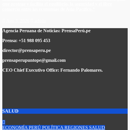
que protege y facilita el equilibrio, la seguridad y el libre
comercio entre las economías de Asia-Pacífico.”​
Ago 3, 2026
admin
Agencia Peruana de Noticias:
PrensaPerú.pe
Prensa: +51 988 095 453
director@prensaperu.pe
prensaperupuntope@gmail.com
CEO Chief Executivo Office:
Fernando Palomares.
SALUD
ECONOMÍA
PERÚ
POLÍTICA
REGIONES
SALUD