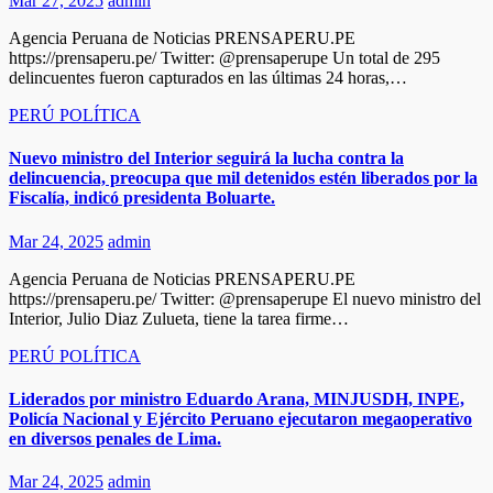
Mar 27, 2025
admin
Agencia Peruana de Noticias PRENSAPERU.PE
https://prensaperu.pe/ Twitter: @prensaperupe Un total de 295
delincuentes fueron capturados en las últimas 24 horas,…
PERÚ
POLÍTICA
Nuevo ministro del Interior seguirá la lucha contra la
delincuencia, preocupa que mil detenidos estén liberados por la
Fiscalía, indicó presidenta Boluarte.
Mar 24, 2025
admin
Agencia Peruana de Noticias PRENSAPERU.PE
https://prensaperu.pe/ Twitter: @prensaperupe El nuevo ministro del
Interior, Julio Diaz Zulueta, tiene la tarea firme…
PERÚ
POLÍTICA
Liderados por ministro Eduardo Arana, MINJUSDH, INPE,
Policía Nacional y Ejército Peruano ejecutaron megaoperativo
en diversos penales de Lima.
Mar 24, 2025
admin