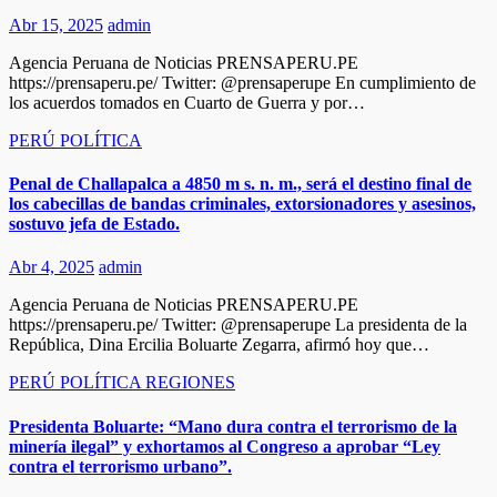
Abr 15, 2025
admin
Agencia Peruana de Noticias PRENSAPERU.PE
https://prensaperu.pe/ Twitter: @prensaperupe En cumplimiento de
los acuerdos tomados en Cuarto de Guerra y por…
PERÚ
POLÍTICA
Penal de Challapalca a 4850 m s. n. m., será el destino final de
los cabecillas de bandas criminales, extorsionadores y asesinos,
sostuvo jefa de Estado.
Abr 4, 2025
admin
Agencia Peruana de Noticias PRENSAPERU.PE
https://prensaperu.pe/ Twitter: @prensaperupe La presidenta de la
República, Dina Ercilia Boluarte Zegarra, afirmó hoy que…
PERÚ
POLÍTICA
REGIONES
Presidenta Boluarte: “Mano dura contra el terrorismo de la
minería ilegal” y exhortamos al Congreso a aprobar “Ley
contra el terrorismo urbano”.