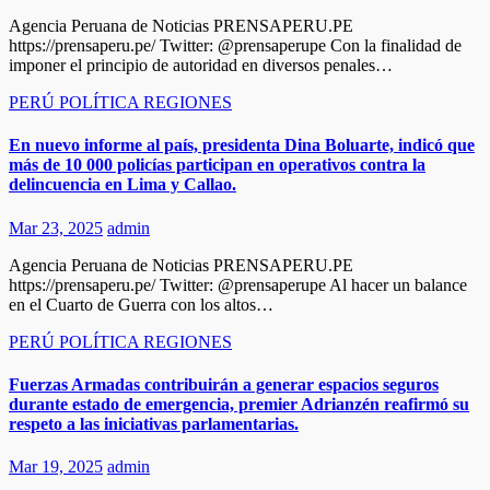
Agencia Peruana de Noticias PRENSAPERU.PE
https://prensaperu.pe/ Twitter: @prensaperupe Con la finalidad de
imponer el principio de autoridad en diversos penales…
PERÚ
POLÍTICA
REGIONES
En nuevo informe al país, presidenta Dina Boluarte, indicó que
más de 10 000 policías participan en operativos contra la
delincuencia en Lima y Callao.
Mar 23, 2025
admin
Agencia Peruana de Noticias PRENSAPERU.PE
https://prensaperu.pe/ Twitter: @prensaperupe Al hacer un balance
en el Cuarto de Guerra con los altos…
PERÚ
POLÍTICA
REGIONES
Fuerzas Armadas contribuirán a generar espacios seguros
durante estado de emergencia, premier Adrianzén reafirmó su
respeto a las iniciativas parlamentarias.
Mar 19, 2025
admin