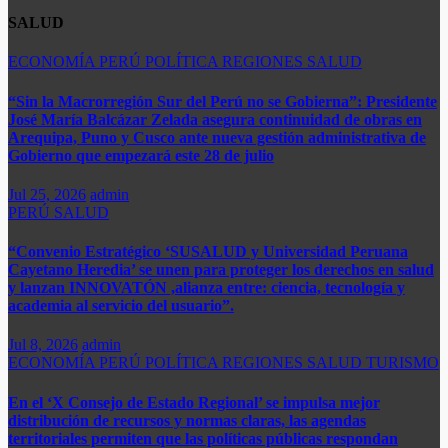
SALUD
ECONOMÍA
PERÚ
POLÍTICA
REGIONES
SALUD
“Sin la Macrorregión Sur del Perú no se Gobierna”: Presidente
José María Balcázar Zelada asegura continuidad de obras en
Arequipa, Puno y Cusco ante nueva gestión administrativa de
Gobierno que empezará este 28 de julio
Jul 25, 2026
admin
PERÚ
SALUD
“Convenio Estratégico ‘SUSALUD y Universidad Peruana
Cayetano Heredia’ se unen para proteger los derechos en salud
y lanzan INNOVATÓN ,alianza entre: ​ciencia, tecnología y
academia al servicio del usuario”.
Jul 8, 2026
admin
ECONOMÍA
PERÚ
POLÍTICA
REGIONES
SALUD
TURISMO
En el ‘X Consejo de Estado Regional’ se impulsa mejor
distribución de recursos y normas claras, las agendas
territoriales permiten que las políticas públicas respondan