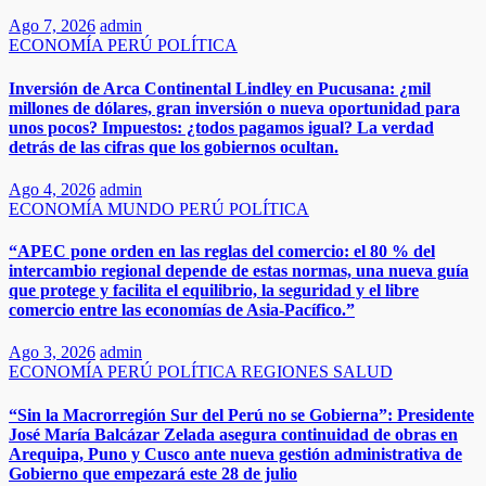
Ago 7, 2026
admin
ECONOMÍA
PERÚ
POLÍTICA
Inversión de Arca Continental Lindley en Pucusana: ¿mil
millones de dólares, gran inversión o nueva oportunidad para
unos pocos? Impuestos: ¿todos pagamos igual? La verdad
detrás de las cifras que los gobiernos ocultan.
Ago 4, 2026
admin
ECONOMÍA
MUNDO
PERÚ
POLÍTICA
“APEC pone orden en las reglas del comercio: el 80 % del
intercambio regional depende de estas normas, una nueva guía
que protege y facilita el equilibrio, la seguridad y el libre
comercio entre las economías de Asia-Pacífico.”​
Ago 3, 2026
admin
ECONOMÍA
PERÚ
POLÍTICA
REGIONES
SALUD
“Sin la Macrorregión Sur del Perú no se Gobierna”: Presidente
José María Balcázar Zelada asegura continuidad de obras en
Arequipa, Puno y Cusco ante nueva gestión administrativa de
Gobierno que empezará este 28 de julio