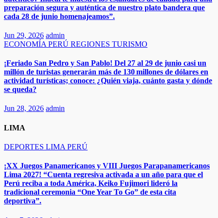
preparación segura y auténtica de nuestro plato bandera que
cada 28 de junio homenajeamos”.​​
Jun 29, 2026
admin
ECONOMÍA
PERÚ
REGIONES
TURISMO
¡Feriado San Pedro y San Pablo! Del 27 al 29 de junio casi un
millón de turistas generarán más de 130 millones de dólares en
actividad turísticas; conoce: ¿Quién viaja, cuánto gasta y dónde
se queda?​
Jun 28, 2026
admin
LIMA
DEPORTES
LIMA
PERÚ
¡XX Juegos Panamericanos y VIII Juegos Parapanamericanos
Lima 2027! “Cuenta regresiva activada a un año para que el
Perú reciba a toda América, Keiko Fujimori lideró la
tradicional ceremonia “One Year To Go” de esta cita
deportiva”.