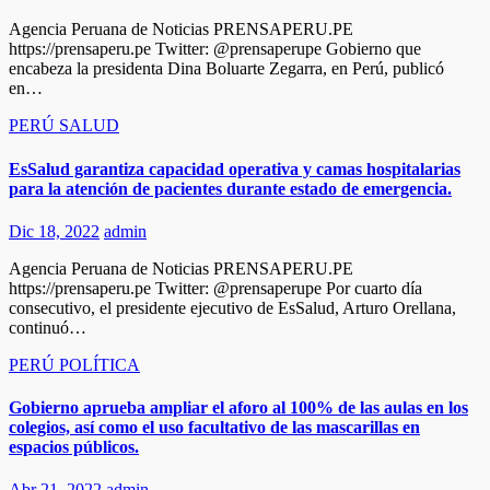
Agencia Peruana de Noticias PRENSAPERU.PE
https://prensaperu.pe Twitter: @prensaperupe Gobierno que
encabeza la presidenta Dina Boluarte Zegarra, en Perú, publicó
en…
PERÚ
SALUD
EsSalud garantiza capacidad operativa y camas hospitalarias
para la atención de pacientes durante estado de emergencia.
Dic 18, 2022
admin
Agencia Peruana de Noticias PRENSAPERU.PE
https://prensaperu.pe Twitter: @prensaperupe Por cuarto día
consecutivo, el presidente ejecutivo de EsSalud, Arturo Orellana,
continuó…
PERÚ
POLÍTICA
Gobierno aprueba ampliar el aforo al 100% de las aulas en los
colegios, así como el uso facultativo de las mascarillas en
espacios públicos.
Abr 21, 2022
admin