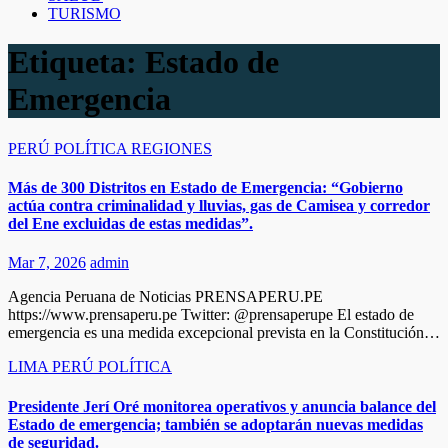
TURISMO
Etiqueta:
Estado de
Emergencia
PERÚ
POLÍTICA
REGIONES
Más de 300 Distritos en Estado de Emergencia: “Gobierno
actúa contra criminalidad y lluvias, gas de Camisea y corredor
del Ene excluidas de estas medidas”.
Mar 7, 2026
admin
Agencia Peruana de Noticias PRENSAPERU.PE
https://www.prensaperu.pe Twitter: @prensaperupe El estado de
emergencia es una medida excepcional prevista en la Constitución…
LIMA
PERÚ
POLÍTICA
Presidente Jerí Oré monitorea operativos y anuncia balance del
Estado de emergencia; también se adoptarán nuevas medidas
de seguridad.​