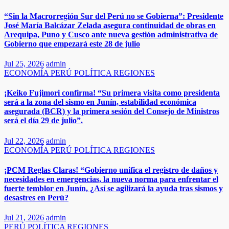
“Sin la Macrorregión Sur del Perú no se Gobierna”: Presidente
José María Balcázar Zelada asegura continuidad de obras en
Arequipa, Puno y Cusco ante nueva gestión administrativa de
Gobierno que empezará este 28 de julio
Jul 25, 2026
admin
ECONOMÍA
PERÚ
POLÍTICA
REGIONES
​​​¡Keiko Fujimori confirma! “Su primera visita como presidenta
será a la zona del sismo en Junín, estabilidad económica
asegurada (BCR) y la primera sesión del Consejo de Ministros
será el día 29 de julio”.
Jul 22, 2026
admin
ECONOMÍA
PERÚ
POLÍTICA
REGIONES
¡PCM Reglas Claras! “Gobierno unifica el registro de daños y
necesidades en emergencias, la nueva norma para enfrentar el
fuerte temblor en Junín, ¿Así se agilizará la ayuda tras sismos y
desastres en Perú?​
Jul 21, 2026
admin
PERÚ
POLÍTICA
REGIONES