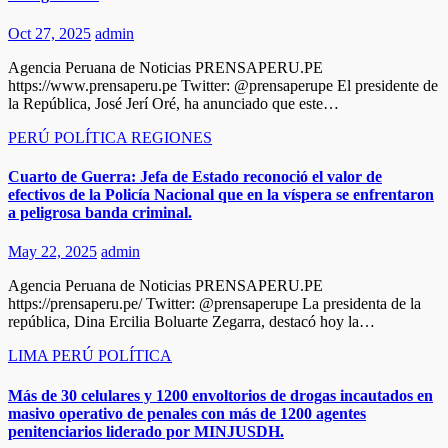
Oct 27, 2025
admin
Agencia Peruana de Noticias PRENSAPERU.PE
https://www.prensaperu.pe Twitter: @prensaperupe El presidente de
la República, José Jerí Oré, ha anunciado que este…
PERÚ
POLÍTICA
REGIONES
Cuarto de Guerra: Jefa de Estado reconoció el valor de
efectivos de la Policía Nacional que en la víspera se enfrentaron
a peligrosa banda criminal.
May 22, 2025
admin
Agencia Peruana de Noticias PRENSAPERU.PE
https://prensaperu.pe/ Twitter: @prensaperupe La presidenta de la
república, Dina Ercilia Boluarte Zegarra, destacó hoy la…
LIMA
PERÚ
POLÍTICA
Más de 30 celulares y 1200 envoltorios de drogas incautados en
masivo operativo de penales con más de 1200 agentes
penitenciarios liderado por MINJUSDH.