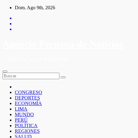
Saltar
Dom. Ago 9th, 2026
al
contenido
Agencia Peruana de Noticias
"UNA VOZ A LAS NACIONES"
CONGRESO
DEPORTES
ECONOMÍA
LIMA
MUNDO
PERÚ
POLÍTICA
REGIONES
SALUD