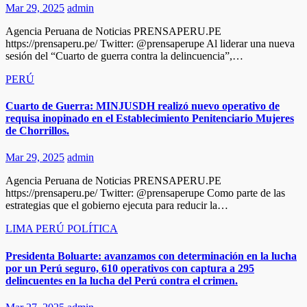
Mar 29, 2025
admin
Agencia Peruana de Noticias PRENSAPERU.PE
https://prensaperu.pe/ Twitter: @prensaperupe Al liderar una nueva
sesión del “Cuarto de guerra contra la delincuencia”,…
PERÚ
Cuarto de Guerra: MINJUSDH realizó nuevo operativo de
requisa inopinado en el Establecimiento Penitenciario Mujeres
de Chorrillos.
Mar 29, 2025
admin
Agencia Peruana de Noticias PRENSAPERU.PE
https://prensaperu.pe/ Twitter: @prensaperupe Como parte de las
estrategias que el gobierno ejecuta para reducir la…
LIMA
PERÚ
POLÍTICA
Presidenta Boluarte: avanzamos con determinación en la lucha
por un Perú seguro, 610 operativos con captura a 295
delincuentes en la lucha del Perú contra el crimen.