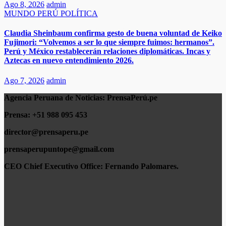
Ago 8, 2026
admin
MUNDO
PERÚ
POLÍTICA
​​Claudia Sheinbaum confirma gesto de buena voluntad de Keiko
Fujimori: “Volvemos a ser lo que siempre fuimos: hermanos”.
Perú y México restablecerán relaciones diplomáticas. Incas y
Aztecas en nuevo entendimiento 2026.​
Ago 7, 2026
admin
Agencia Peruana de Noticias:
PrensaPerú.pe
Prensa: +51 988 095 453
director@prensaperu.pe
prensaperupuntope@gmail.com
CEO Chief Executivo Office:
Fernando Palomares.