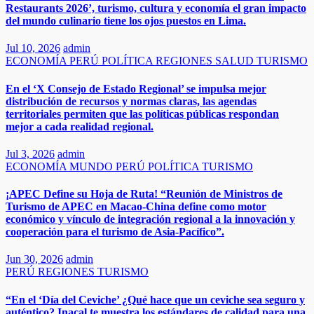
Restaurants 2026’, turismo, cultura y economía el gran impacto
del mundo culinario tiene los ojos puestos en Lima.
Jul 10, 2026
admin
ECONOMÍA
PERÚ
POLÍTICA
REGIONES
SALUD
TURISMO
En el ‘X Consejo de Estado Regional’ se impulsa mejor
distribución de recursos y normas claras, las agendas
territoriales permiten que las políticas públicas respondan
mejor a cada realidad regional.
Jul 3, 2026
admin
ECONOMÍA
MUNDO
PERÚ
POLÍTICA
TURISMO
¡APEC Define su Hoja de Ruta! “Reunión de Ministros de
Turismo de APEC en Macao-China define como motor
económico y vínculo de integración regional a la innovación y
cooperación para el turismo de Asia‑Pacífico”.
Jun 30, 2026
admin
PERÚ
REGIONES
TURISMO
“En el ‘Día del Ceviche’ ¿Qué hace que un ceviche sea seguro y
auténtico? Inacal te muestra los estándares de calidad para una