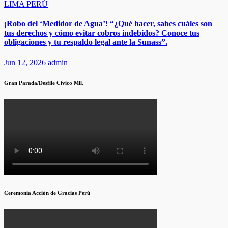
LIMA
PERÚ
¡Robo del ‘Medidor de Agua’! “¿Qué hacer, sabes cuáles son
tus derechos y cómo evitar cobros indebidos? Conoce tus
obligaciones y tu respaldo legal ante la Sunass”.
Jun 12, 2026
admin
Gran Parada/Desfile Cívico Mil.
Ceremonia Acción de Gracias Perú