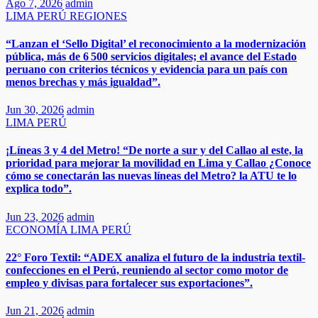
Ago 7, 2026
admin
LIMA
PERÚ
REGIONES
“Lanzan el ‘Sello Digital’ el reconocimiento a la modernización
pública, más de 6 500 servicios digitales; el avance del Estado
peruano con criterios técnicos y evidencia para un país con
menos brechas y más igualdad”.
Jun 30, 2026
admin
LIMA
PERÚ
¡Líneas 3 y 4 del Metro! “De norte a sur y del Callao al este, la
prioridad para mejorar la movilidad en Lima y Callao ¿Conoce
cómo se conectarán las nuevas líneas del Metro? la ATU te lo
explica todo”.
Jun 23, 2026
admin
ECONOMÍA
LIMA
PERÚ
22° Foro Textil: “ADEX analiza el futuro de la industria textil-
confecciones en el Perú, reuniendo al sector como motor de
empleo y divisas para fortalecer sus exportaciones”.​
Jun 21, 2026
admin