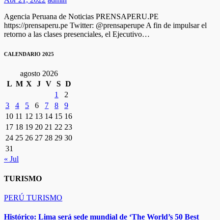
Agencia Peruana de Noticias PRENSAPERU.PE
https://prensaperu.pe Twitter: @prensaperupe A fin de impulsar el
retorno a las clases presenciales, el Ejecutivo…
CALENDARIO 2025
agosto 2026
L
M
X
J
V
S
D
1
2
3
4
5
6
7
8
9
10
11
12
13
14
15
16
17
18
19
20
21
22
23
24
25
26
27
28
29
30
31
« Jul
TURISMO
PERÚ
TURISMO
Histórico: Lima será sede mundial de ‘The World’s 50 Best