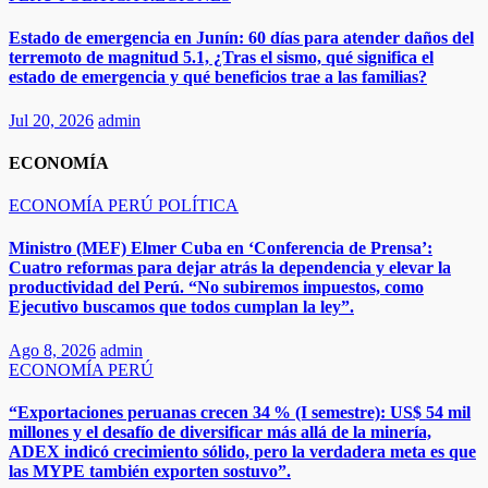
Estado de emergencia en Junín: 60 días para atender daños del
terremoto de magnitud 5.1, ¿Tras el sismo, qué significa el
estado de emergencia y qué beneficios trae a las familias?
Jul 20, 2026
admin
ECONOMÍA
ECONOMÍA
PERÚ
POLÍTICA
Ministro (MEF) Elmer Cuba en ‘Conferencia de Prensa’:
Cuatro reformas para dejar atrás la dependencia y elevar la
productividad del Perú. “No subiremos impuestos, como
Ejecutivo buscamos que todos cumplan la ley”.
Ago 8, 2026
admin
ECONOMÍA
PERÚ
“Exportaciones peruanas crecen 34 % (I semestre): US$ 54 mil
millones y el desafío de diversificar más allá de la minería,
ADEX indicó crecimiento sólido, pero la verdadera meta es que
las MYPE también exporten sostuvo”.​​