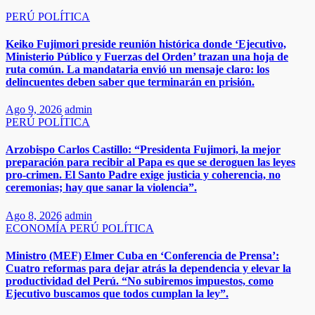
PERÚ
POLÍTICA
Keiko Fujimori preside reunión histórica donde ‘Ejecutivo,
Ministerio Público y Fuerzas del Orden’ trazan una hoja de
ruta común. La mandataria envió un mensaje claro: los
delincuentes deben saber que terminarán en prisión.
Ago 9, 2026
admin
PERÚ
POLÍTICA
Arzobispo Carlos Castillo: “Presidenta Fujimori, la mejor
preparación para recibir al Papa es que se deroguen las leyes
pro-crimen. El Santo Padre exige justicia y coherencia, no
ceremonias; hay que sanar la violencia”.
Ago 8, 2026
admin
ECONOMÍA
PERÚ
POLÍTICA
Ministro (MEF) Elmer Cuba en ‘Conferencia de Prensa’:
Cuatro reformas para dejar atrás la dependencia y elevar la
productividad del Perú. “No subiremos impuestos, como
Ejecutivo buscamos que todos cumplan la ley”.