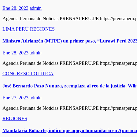
Ene 28, 2023
admin
Agencia Peruana de Noticias PRENSAPERU.PE https://prensaperu.pe 
LIMA
PERÚ
REGIONES
Ministro Adrianzén (MTPE) un primer paso, “Lurawi Perú 2023”
Ene 28, 2023
admin
Agencia Peruana de Noticias PRENSAPERU.PE https://prensaperu.pe
CONGRESO
POLÍTICA
José Bernardo Pazo Nunura, reemplaza al reo de la justicia, Wil
Ene 27, 2023
admin
Agencia Peruana de Noticias PRENSAPERU.PE https://prensaperu.pe T
REGIONES
Mandataria Boluarte, indicó que apoyo humanitario en Apurímac 