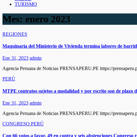
TURISMO
Mes:
enero 2023
REGIONES
Maquinaria del Ministerio de Vivienda termina labores de barrid
Ene 31, 2023
admin
Agencia Peruana de Noticias PRENSAPERU.PE https://prensaperu.pe 
PERÚ
MTPE contratos sujetos a modalidad y por escrito son de plazo 
Ene 31, 2023
admin
Agencia Peruana de Noticias PRENSAPERU.PE https://prensaperu.pe Tw
CONGRESO
PERÚ
Con 66 votos a favor, 49 en contra y seis abstenciones Congreso r