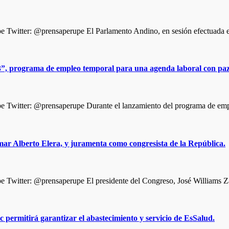
Twitter: @prensaperupe El Parlamento Andino, en sesión efectuada e
, programa de empleo temporal para una agenda laboral con paz 
 Twitter: @prensaperupe Durante el lanzamiento del programa de em
mar Alberto Elera, y juramenta como congresista de la República.
witter: @prensaperupe El presidente del Congreso, José Williams Zap
permitirá garantizar el abastecimiento y servicio de EsSalud.