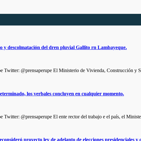
o y descolmatación del dren pluvial Gallito rn Lambayeque.
Twitter: @prensaperupe El Ministerio de Vivienda, Construcción y 
determinado, los verbales concluyen en cualquier momento.
itter: @prensaperupe El ente rector del trabajo e el país, el Minist
econsideró proyecto ley de adelanto de elecciones presidenciales y 