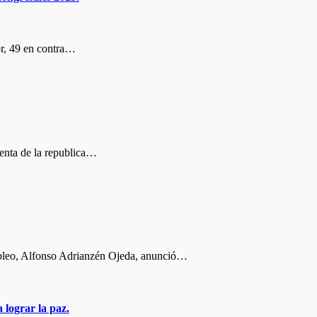
r, 49 en contra…
nta de la republica…
pleo, Alfonso Adrianzén Ojeda, anunció…
 lograr la paz.