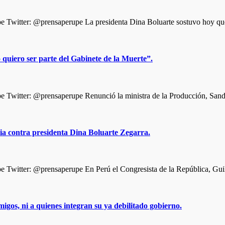
witter: @prensaperupe La presidenta Dina Boluarte sostuvo hoy que l
quiero ser parte del Gabinete de la Muerte”.
Twitter: @prensaperupe Renunció la ministra de la Producción, Sand
a contra presidenta Dina Boluarte Zegarra.
Twitter: @prensaperupe En Perú el Congresista de la República, Gu
igos, ni a quienes integran su ya debilitado gobierno.