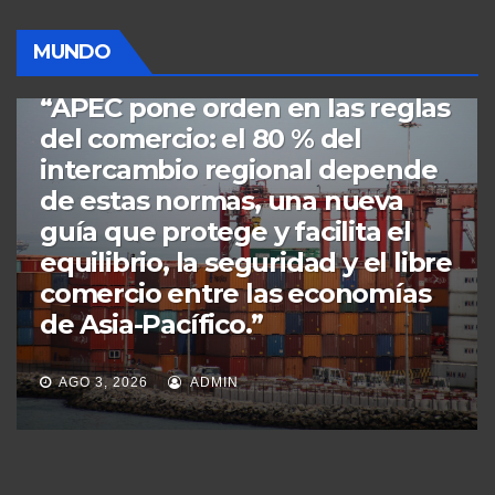
MUNDO
MUNDO
PERÚ
POLÍTICA
“APEC define hoja de ruta:
combate a la tala ilegal y
tecnología para salvar los
bosques; manglares, bosques y
ciudades, los tres ejes de la
nueva estrategia ambiental de
la región de Asia-Pacífico”.
JUL 30, 2026
ADMIN