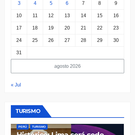
3
4
5
6
7
8
9
10
11
12
13
14
15
16
17
18
19
20
21
22
23
24
25
26
27
28
29
30
31
agosto 2026
« Jul
ECONOMÍA
PERÚ
POLÍTICA
REGIONES
SALUD
TURISMO
E
¡
TURISMO
En el ‘X Consejo de Estado
R
Regional’ se impulsa mejor
d