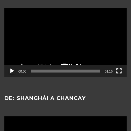
Reproductor
de
vídeo
00:00
01:16
DE: SHANGHÁI A CHANCAY
Reproductor
de