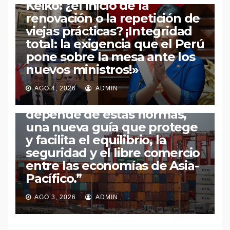
Keiko: ¿el inicio de la
renovación o la repetición de
viejas prácticas? ¡Integridad
total: la exigencia que el Perú
pone sobre la mesa ante los
ECONOMÍA
MUNDO
PERÚ
POLÍTICA
nuevos ministros!»
“APEC pone orden en las
reglas del comercio: el 80 %
AGO 4, 2026
ADMIN
del intercambio regional
depende de estas normas,
una nueva guía que protege
y facilita el equilibrio, la
seguridad y el libre comercio
entre las economías de Asia-
Pacífico.”​
AGO 3, 2026
ADMIN