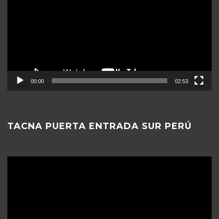
vídeo
00:00
02:53
TACNA PUERTA ENTRADA SUR PERÚ
Reproductor
de
vídeo