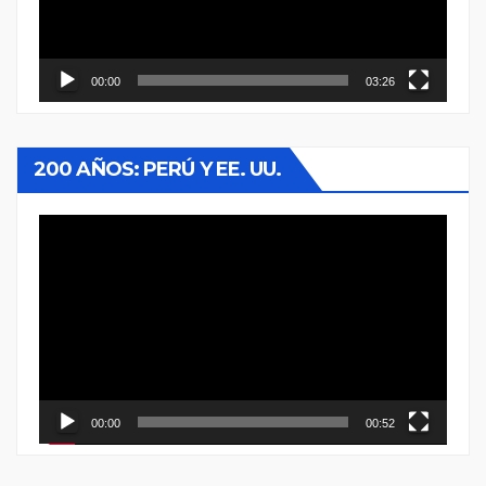
00:00
03:26
200 AÑOS: PERÚ Y EE. UU.
Reproductor
de
vídeo
00:00
00:52