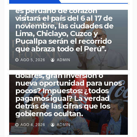
Casa! “El Sumo Pontífice que
es peruano de corazón
visitará el país del 6 al 17 de
noviembre, las ciudades de
Lima, Chiclayo, Cuzco y
Pucallpa serán el recorrido
ECONOMÍA
PERÚ
POLÍTICA
que abraza todo el Perú”.​
Inversión de Arca
Continental Lindley en
AGO 5, 2026
ADMIN
Pucusana: ¿mil millones de
dólares, gran inversión o
nueva oportunidad para unos
pocos? Impuestos: ¿todos
pagamos igual? La verdad
detrás de las cifras que los
gobiernos ocultan.
PERÚ
POLÍTICA
«La Sombra del Primer
AGO 4, 2026
ADMIN
Gabinete en el Gobierno de