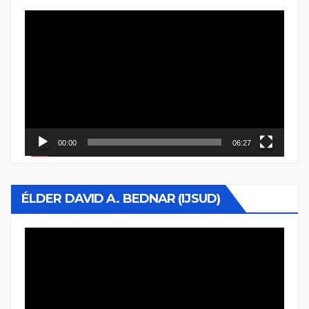
Reproductor
de
vídeo
00:00
06:27
ÉLDER DAVID A. BEDNAR (IJSUD)
Reproductor
de
vídeo