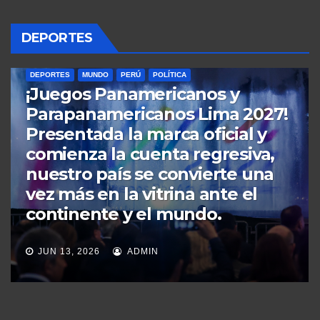
DEPORTES
DEPORTES
MUNDO
POLÍTICA
Copa Mundial de la FIFA 2026:
¿Fiesta o distracción?
Disfrutemos el ‘Mundial’ sin
dejar de vigilar nuestra
realidad. La ‘Cortina de Humo’
de los gobiernos que viven a
espaldas de la voluntad
popular.
JUN 11, 2026
ADMIN