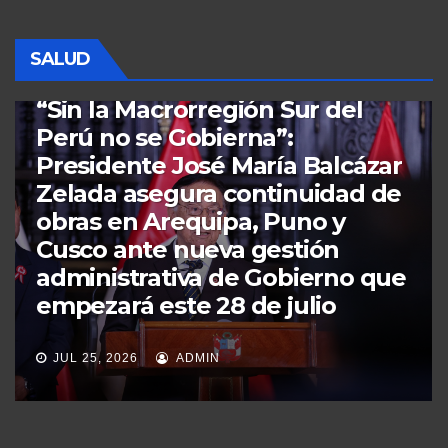
SALUD
PERÚ
SALUD
“Convenio Estratégico
‘SUSALUD y Universidad
Peruana Cayetano Heredia’ se
unen para proteger los
derechos en salud y lanzan
INNOVATÓN ,alianza entre: ​
ciencia, tecnología y academia
al servicio del usuario”.
JUL 8, 2026
ADMIN