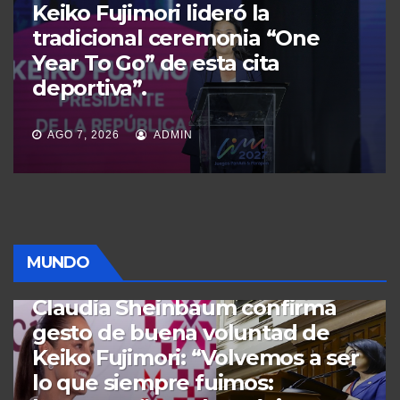
comienza la cuenta regresiva,
nuestro país se convierte una
vez más en la vitrina ante el
continente y el mundo.​
JUN 13, 2026
ADMIN
MUNDO
ECONOMÍA
MUNDO
PERÚ
POLÍTICA
“APEC pone orden en las reglas
del comercio: el 80 % del
intercambio regional depende
de estas normas, una nueva