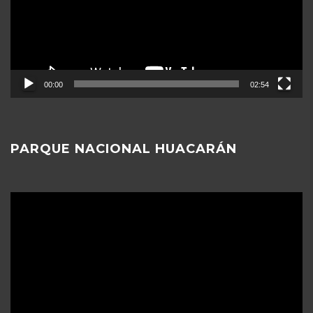
00:00
02:54
PARQUE NACIONAL HUACARÁN
Reproductor
de
vídeo