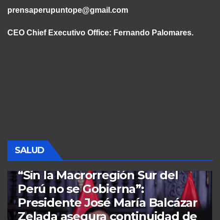
prensaperupuntope@gmail.com
CEO Chief Executivo Office:
Fernando Palomares.
SALUD
PERÚ
SALUD
“Convenio Estratégico
‘SUSALUD y Universidad
Peruana Cayetano Heredia’ se
unen para proteger los