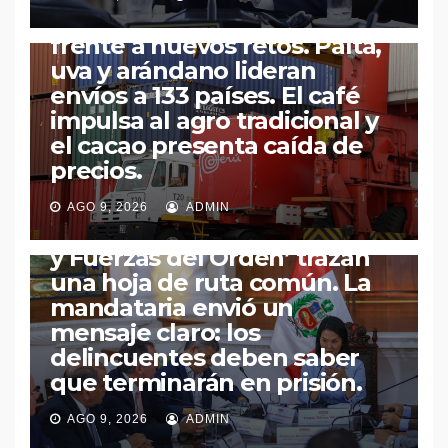
semestre: avance moderado
frente a nuevos retos. Palta,
uva y arándano lideran
envíos a 133 países. El café
impulsa al agro tradicional y
el cacao presenta caída de
PERÚ
POLÍTICA
precios.
Keiko Fujimori preside
reunión histórica donde
AGO 9, 2026
ADMIN
‘Ejecutivo, Ministerio Público
y Fuerzas del Orden’ trazan
una hoja de ruta común. La
mandataria envió un
mensaje claro: los
delincuentes deben saber
que terminarán en prisión.
PERÚ
POLÍTICA
Arzobispo Carlos Castillo:
AGO 9, 2026
ADMIN
“Presidenta Fujimori, la mejor