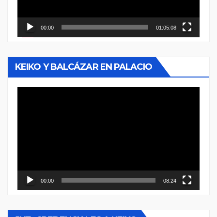
00:00
01:05:08
KEIKO Y BALCÁZAR EN PALACIO
Reproductor
de
vídeo
00:00
08:24