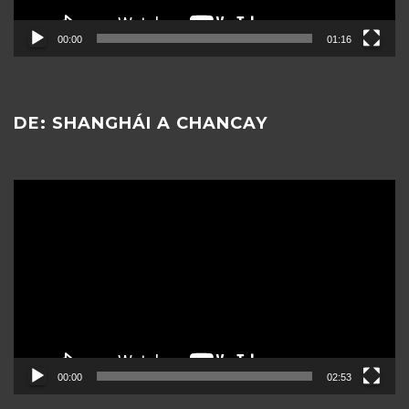
00:00
01:16
DE: SHANGHÁI A CHANCAY
Reproductor
de
vídeo
00:00
02:53