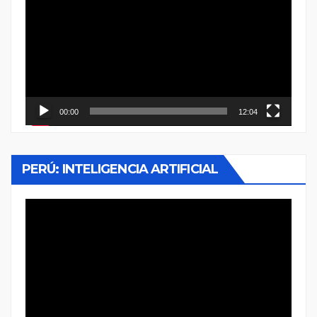
de
vídeo
00:00
12:04
PERÚ: INTELIGENCIA ARTIFICIAL
Reproductor
de
vídeo