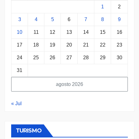
1
2
3
4
5
6
7
8
9
10
11
12
13
14
15
16
17
18
19
20
21
22
23
24
25
26
27
28
29
30
31
agosto 2026
« Jul
ECONOMÍA
PERÚ
POLÍTICA
REGIONES
SALUD
TURISMO
E
¡
TURISMO