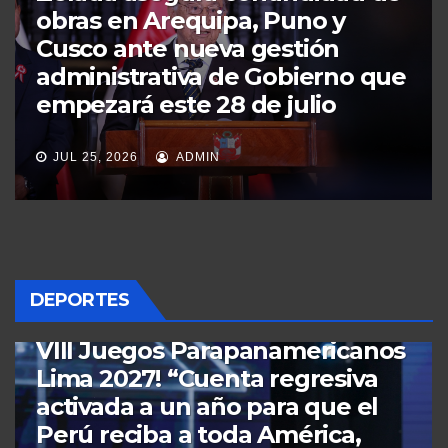
derechos en salud y lanzan
INNOVATÓN ,alianza entre: ​
ciencia, tecnología y academia
al servicio del usuario”.
JUL 8, 2026
ADMIN
DEPORTES
DEPORTES
MUNDO
PERÚ
POLÍTICA
¡Juegos Panamericanos y
Parapanamericanos Lima 2027!
Presentada la marca oficial y