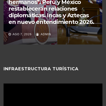
guía que protege y facilita el
equilibrio, la seguridad y el libre
comercio entre las economías
de Asia-Pacífico.”​
AGO 3, 2026
ADMIN
INFRAESTRUCTURA TURÍSTICA
Reproductor
de
vídeo