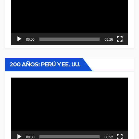
vídeo
00:00
03:26
200 AÑOS: PERÚ Y EE. UU.
Reproductor
de
vídeo
00:00
00:52